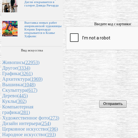
Дагли открывается в
галерее Дэвида Ричарда
Выставка новых работ
Введите код с картинки:
американской художницы
Кэтрин Бернхардт
открывается в Ксавье
Хуфкенс
Вид искусства
Живопись(
22953
)
Другое(
3334
)
Графика(
3261
)
Архитектура(
1969
)
Вышивка(
1048
)
Скульптура(
617
)
Дерево(
445
)
Куклы(
302
)
Компьютерная
графика(
281
)
Художественное фото(
273
)
Дизайн интерьера(
254
)
Церковное искусство(
196
)
Народное искусство(
193
)