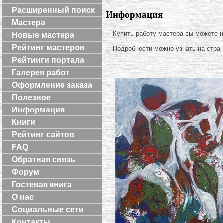
Расширенный поиск
Информация
Мастера
Купить работу мастера вы можете 
Новые мастера
Рейтинг мастеров
Подробности можно узнать на стра
Рейтинги портала
Галерея работ
Оформление заказа
Полезное
Информация
Книги
Рейтинг сайтов
FAQ
Обратная связь
Форум
Гостевая книга
О нас
Социальные сети
Контакты