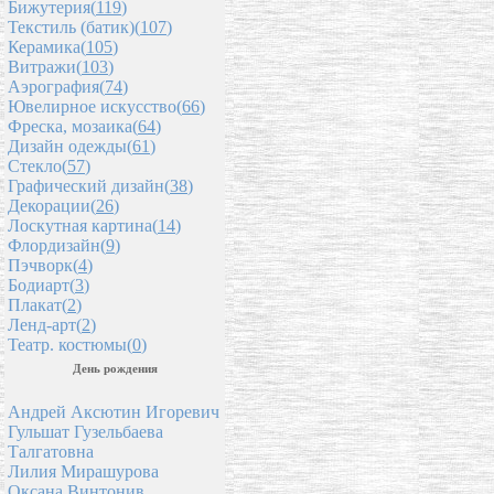
Бижутерия(
119
)
Текстиль (батик)(
107
)
Керамика(
105
)
Витражи(
103
)
Аэрография(
74
)
Ювелирное искусство(
66
)
Фреска, мозаика(
64
)
Дизайн одежды(
61
)
Стекло(
57
)
Графический дизайн(
38
)
Декорации(
26
)
Лоскутная картина(
14
)
Флордизайн(
9
)
Пэчворк(
4
)
Бодиарт(
3
)
Плакат(
2
)
Ленд-арт(
2
)
Театр. костюмы(
0
)
День рождения
Андрей Аксютин Игоревич
Гульшат Гузельбаева
Талгатовна
Лилия Мирашурова
Оксана Винтонив