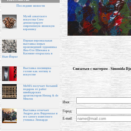
Последние новости
Музей азиатского
искусства Crow
демонстрирует
современную японскую
керамику
Первая персональная
выставка новых
произведений художника
Яна-Оле Шимана в
Касмине открылась в
Нью-Йорке
Выставка посвящена
Связаться с мастером - Simonida Djo
голове как мотиву в
искусстве
МоМА получает большой
подарок от работ
швейцарских
архитекторов Herzog & de
Meuron
Имя:
Выставка отмечает
Город:
Андреа дель Верроккьо и
его самого известного
E-mail:
ученика Леонардо