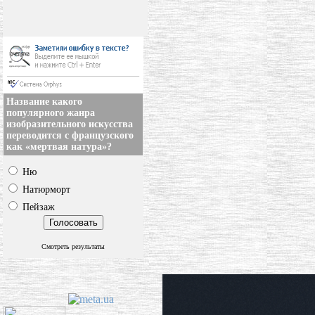
Название какого
популярного жанра
изобразительного искусства
переводится с французского
как «мертвая натура»?
Ню
Натюрморт
Пейзаж
Смотреть результаты