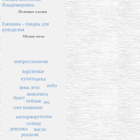
Владимировна
Полезные ссылки
Ежевика - товары для
рукоделия
Облако тегов
импрессионизм
tegicheskie
купить
река
небо
лето
зима
живопись
букет
пейзаж
лес
снег
названия
осень
натюрморт
солнце
девушка
масло
реализм