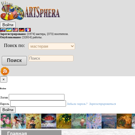
Войти
Зарегистрировано:
[1974] мастера, [373] посетителя.
Опубликовано:
[32814] работы.
Поиск по:
×
Войти
Логин
Пароль
Забыли пароль?
Зарегистрироваться
Войти
Главная