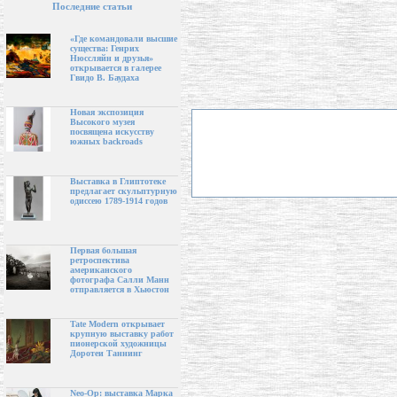
Последние статьи
«Где командовали высшие
существа: Генрих
Нюссляйн и друзья»
открывается в галерее
Гвидо В. Баудаха
Новая экспозиция
Высокого музея
посвящена искусству
южных backroads
Выставка в Глиптотеке
предлагает скульптурную
одиссею 1789-1914 годов
Первая большая
ретроспектива
американского
фотографа Салли Манн
отправляется в Хьюстон
Tate Modern открывает
крупную выставку работ
пионерской художницы
Доротеи Таннинг
Neo-Op: выставка Марка