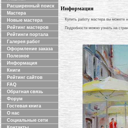
Расширенный поиск
Информация
Мастера
Купить работу мастера вы можете 
Новые мастера
Рейтинг мастеров
Подробности можно узнать на стра
Рейтинги портала
Галерея работ
Оформление заказа
Полезное
Информация
Книги
Рейтинг сайтов
FAQ
Обратная связь
Форум
Гостевая книга
О нас
Социальные сети
Контакты