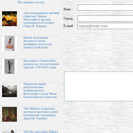
Последние статьи
Имя:
«Где командовали высшие
существа: Генрих
Город:
Нюссляйн и друзья»
открывается в галерее
E-mail:
Гвидо В. Баудаха
Новая экспозиция
Высокого музея
посвящена искусству
южных backroads
Выставка в Глиптотеке
предлагает скульптурную
одиссею 1789-1914 годов
Первая большая
ретроспектива
американского
фотографа Салли Манн
отправляется в Хьюстон
Tate Modern открывает
крупную выставку работ
пионерской художницы
Доротеи Таннинг
Neo-Op: выставка Марка