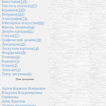
Бижутерия(
119
)
Текстиль (батик)(
107
)
Керамика(
105
)
Витражи(
103
)
Аэрография(
74
)
Ювелирное искусство(
66
)
Фреска, мозаика(
64
)
Дизайн одежды(
61
)
Стекло(
57
)
Графический дизайн(
38
)
Декорации(
26
)
Лоскутная картина(
14
)
Флордизайн(
9
)
Пэчворк(
4
)
Бодиарт(
3
)
Плакат(
2
)
Ленд-арт(
2
)
Театр. костюмы(
0
)
День рождения
Артем Коряпин Влерьевич
Владлена Владимировна
Горбунова
Дима Краснов
Любовь Белянчикова