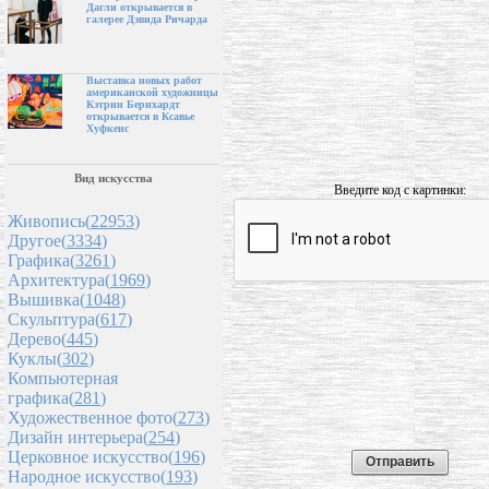
Дагли открывается в
галерее Дэвида Ричарда
Выставка новых работ
американской художницы
Кэтрин Бернхардт
открывается в Ксавье
Хуфкенс
Вид искусства
Введите код с картинки:
Живопись(
22953
)
Другое(
3334
)
Графика(
3261
)
Архитектура(
1969
)
Вышивка(
1048
)
Скульптура(
617
)
Дерево(
445
)
Куклы(
302
)
Компьютерная
графика(
281
)
Художественное фото(
273
)
Дизайн интерьера(
254
)
Церковное искусство(
196
)
Народное искусство(
193
)