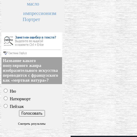
масло
импрессионизм
Портрет
Название какого
популярного жанра
изобразительного искусства
переводится с французского
как «мертвая натура»?
Ню
Натюрморт
Пейзаж
Смотреть результаты