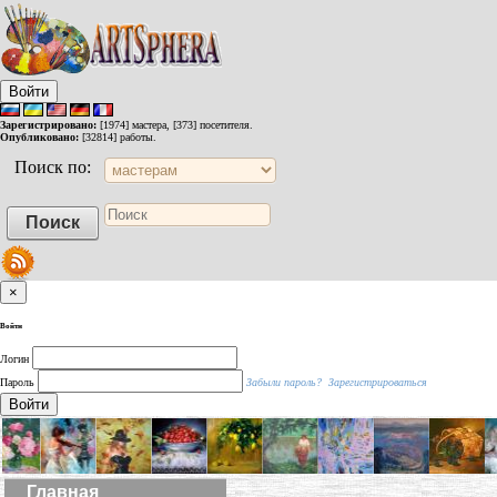
Войти
Зарегистрировано:
[1974] мастера, [373] посетителя.
Опубликовано:
[32814] работы.
Поиск по:
×
Войти
Логин
Пароль
Забыли пароль?
Зарегистрироваться
Войти
Главная