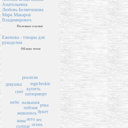
Анатольевна
Любовь Белянчикова
Марк Макаров
Владимирович
Полезные ссылки
Ежевика - товары для
рукоделия
Облако тегов
реализм
tegicheskie
девушка
купить
снег
натюрморт
небо
названия
река
пейзаж
букет
живопись
лето
лес
зима
осень
солнце