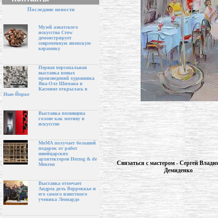
Последние новости
Музей азиатского
искусства Crow
демонстрирует
современную японскую
керамику
Первая персональная
выставка новых
произведений художника
Яна-Оле Шимана в
Касмине открылась в
Нью-Йорке
Выставка посвящена
голове как мотиву в
искусстве
МоМА получает большой
подарок от работ
швейцарских
архитекторов Herzog & de
Связаться с мастером - Сергей Влад
Meuron
Демиденко
Выставка отмечает
Андреа дель Верроккьо и
его самого известного
ученика Леонардо