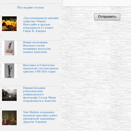
Последние статьи
«Где командовали высшие
существа: Генрих
Нюссляйн и друзья»
открывается в галерее
Гвидо В. Баудаха
Новая экспозиция
Высокого музея
посвящена искусству
южных backroads
Выставка в Глиптотеке
предлагает скульптурную
одиссею 1789-1914 годов
Первая большая
ретроспектива
американского
фотографа Салли Манн
отправляется в Хьюстон
Tate Modern открывает
крупную выставку работ
пионерской художницы
Доротеи Таннинг