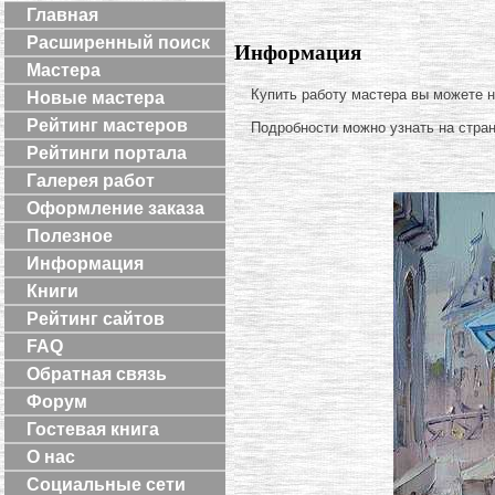
Главная
Расширенный поиск
Информация
Мастера
Купить работу мастера вы можете 
Новые мастера
Рейтинг мастеров
Подробности можно узнать на стра
Рейтинги портала
Галерея работ
Оформление заказа
Полезное
Информация
Книги
Рейтинг сайтов
FAQ
Обратная связь
Форум
Гостевая книга
О нас
Социальные сети