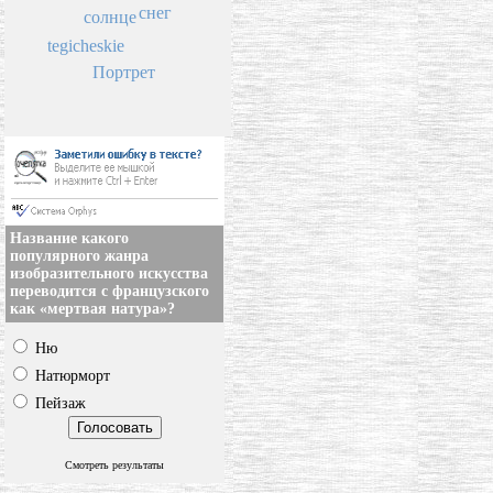
снег
солнце
tegicheskie
Портрет
Название какого
популярного жанра
изобразительного искусства
переводится с французского
как «мертвая натура»?
Ню
Натюрморт
Пейзаж
Смотреть результаты