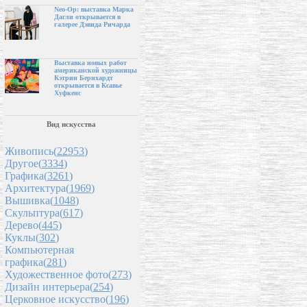
Neo-Op: выставка Марка
Дагли открывается в
галерее Дэвида Ричарда
Выставка новых работ
американской художницы
Кэтрин Бернхардт
открывается в Ксавье
Хуфкенс
Вид искусства
Живопись(
22953
)
Другое(
3334
)
Графика(
3261
)
Архитектура(
1969
)
Вышивка(
1048
)
Скульптура(
617
)
Дерево(
445
)
Куклы(
302
)
Компьютерная
графика(
281
)
Художественное фото(
273
)
Дизайн интерьера(
254
)
Церковное искусство(
196
)