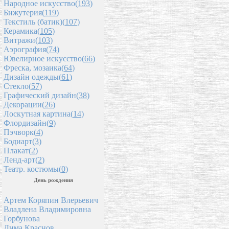
Народное искусство(
193
)
Бижутерия(
119
)
Текстиль (батик)(
107
)
Керамика(
105
)
Витражи(
103
)
Аэрография(
74
)
Ювелирное искусство(
66
)
Фреска, мозаика(
64
)
Дизайн одежды(
61
)
Стекло(
57
)
Графический дизайн(
38
)
Декорации(
26
)
Лоскутная картина(
14
)
Флордизайн(
9
)
Пэчворк(
4
)
Бодиарт(
3
)
Плакат(
2
)
Ленд-арт(
2
)
Театр. костюмы(
0
)
День рождения
Артем Коряпин Влерьевич
Владлена Владимировна
Горбунова
Дима Краснов