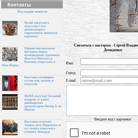
Контакты
Последние новости
Музей азиатского
искусства Crow
демонстрирует
современную японскую
керамику
Связаться с мастером - Сергей Влад
Первая персональная
Демиденко
выставка новых
произведений художника
Яна-Оле Шимана в
Касмине открылась в
Имя:
Нью-Йорке
Город:
Выставка посвящена
E-mail:
голове как мотиву в
искусстве
МоМА получает большой
подарок от работ
швейцарских
архитекторов Herzog & de
Meuron
Введите код с картинки:
Выставка отмечает
Андреа дель Верроккьо и
его самого известного
ученика Леонардо