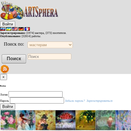
Войти
Зарегистрировано:
[1974] мастера, [373] посетителя.
Опубликовано:
[32814] работы.
Поиск по:
×
Войти
Логин
Пароль
Забыли пароль?
Зарегистрироваться
Войти