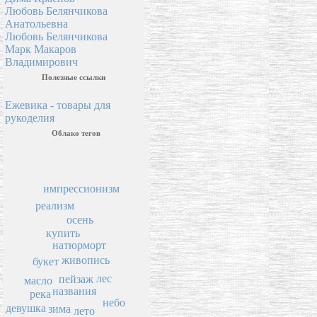
Любовь Белянчикова
Анатольевна
Любовь Белянчикова
Марк Макаров
Владимирович
Полезные ссылки
Ежевика - товары для
рукоделия
Облако тегов
импрессионизм
реализм
осень
купить
натюрморт
живопись
букет
лес
пейзаж
масло
названия
река
небо
девушка
зима
лето