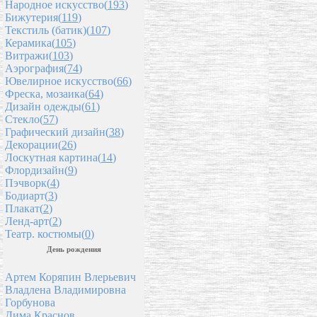
Народное искусство(
193
)
Бижутерия(
119
)
Текстиль (батик)(
107
)
Керамика(
105
)
Витражи(
103
)
Аэрография(
74
)
Ювелирное искусство(
66
)
Фреска, мозаика(
64
)
Дизайн одежды(
61
)
Стекло(
57
)
Графический дизайн(
38
)
Декорации(
26
)
Лоскутная картина(
14
)
Флордизайн(
9
)
Пэчворк(
4
)
Бодиарт(
3
)
Плакат(
2
)
Ленд-арт(
2
)
Театр. костюмы(
0
)
День рождения
Артем Коряпин Влерьевич
Владлена Владимировна
Горбунова
Дима Краснов