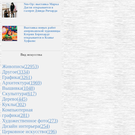
Neo-Op: выставка Марка
Дагли открывается в
галерее Дэвида Ричарда
Выставка новых работ
американской художницы
Кэтрин Бернхардт
открывается в Ксавье
Хуфкенс
Вид искусства
Живопись(
22953
)
Другое(
3334
)
Графика(
3261
)
Архитектура(
1969
)
Вышивка(
1048
)
Скульптура(
617
)
Дерево(
445
)
Куклы(
302
)
Компьютерная
графика(
281
)
Художественное фото(
273
)
Дизайн интерьера(
254
)
Церковное искусство(
196
)