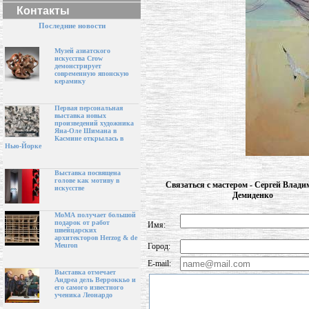
Контакты
Последние новости
Музей азиатского
искусства Crow
демонстрирует
современную японскую
керамику
Первая персональная
выставка новых
произведений художника
Яна-Оле Шимана в
Касмине открылась в
Нью-Йорке
Выставка посвящена
голове как мотиву в
Связаться с мастером - Сергей Влад
искусстве
Демиденко
МоМА получает большой
подарок от работ
Имя:
швейцарских
архитекторов Herzog & de
Город:
Meuron
E-mail:
Выставка отмечает
Андреа дель Верроккьо и
его самого известного
ученика Леонардо