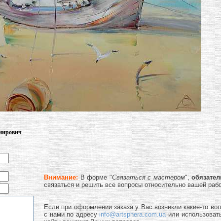
имирович
Внимание:
В форме "
Связаться с мастером
",
обязате
связаться и решить все вопросы относительно вашей раб
Если при оформлении заказа у Вас возникли какие-то во
с нами по адресу
info@artsphera.com.ua
или использоват