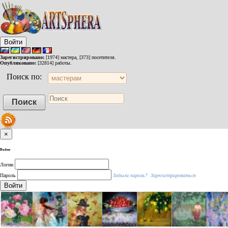
Войти
Зарегистрировано:
[1974] мастера, [373] посетителя.
Опубликовано:
[32814] работы.
Поиск по:
×
Войти
Логин
Пароль
Забыли пароль?
Зарегистрироваться
Войти