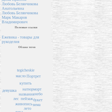
Любовь Белянчикова
Анатольевна
Любовь Белянчикова
Марк Макаров
Владимирович
Полезные ссылки
Ежевика - товары для
рукоделия
Облако тегов
tegicheskie
масло
Портрет
купить
натюрморт
девушка
небо
названия
лес
пейзаж
букет
живопись
зима
лето
река