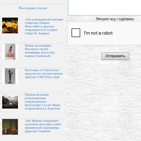
Последние статьи
Введите код с картинки:
«Где командовали высшие
существа: Генрих
Нюссляйн и друзья»
открывается в галерее
Гвидо В. Баудаха
Новая экспозиция
Высокого музея
посвящена искусству
южных backroads
Выставка в Глиптотеке
предлагает скульптурную
одиссею 1789-1914 годов
Первая большая
ретроспектива
американского
фотографа Салли Манн
отправляется в Хьюстон
Tate Modern открывает
крупную выставку работ
пионерской художницы
Доротеи Таннинг