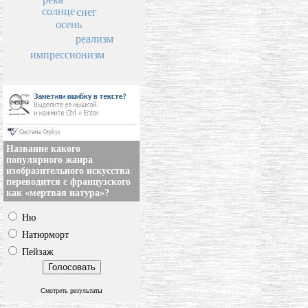
солнце
снег
осень
реализм
импрессионизм
Название какого
популярного жанра
изобразительного искусства
переводится с французского
как «мертвая натура»?
Ню
Натюрморт
Пейзаж
Смотреть результаты