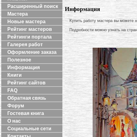
Расширенный поиск
Информация
Мастера
Купить работу мастера вы можете 
Новые мастера
Рейтинг мастеров
Подробности можно узнать на стра
Рейтинги портала
Галерея работ
Оформление заказа
Полезное
Информация
Книги
Рейтинг сайтов
FAQ
Обратная связь
Форум
Гостевая книга
О нас
Социальные сети
Контакты