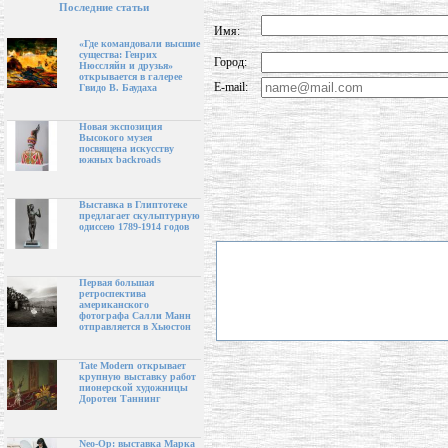
Последние статьи
Имя:
«Где командовали высшие
существа: Генрих
Город:
Нюссляйн и друзья»
открывается в галерее
E-mail:
Гвидо В. Баудаха
Новая экспозиция
Высокого музея
посвящена искусству
южных backroads
Выставка в Глиптотеке
предлагает скульптурную
одиссею 1789-1914 годов
Первая большая
ретроспектива
американского
фотографа Салли Манн
отправляется в Хьюстон
Tate Modern открывает
крупную выставку работ
пионерской художницы
Доротеи Таннинг
Neo-Op: выставка Марка