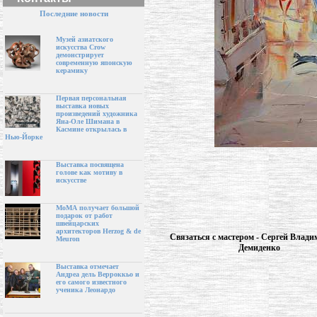
Последние новости
Музей азиатского
искусства Crow
демонстрирует
современную японскую
керамику
Первая персональная
выставка новых
произведений художника
Яна-Оле Шимана в
Касмине открылась в
Нью-Йорке
Выставка посвящена
голове как мотиву в
искусстве
МоМА получает большой
подарок от работ
швейцарских
архитекторов Herzog & de
Связаться с мастером - Сергей Влад
Meuron
Демиденко
Выставка отмечает
Андреа дель Верроккьо и
его самого известного
ученика Леонардо