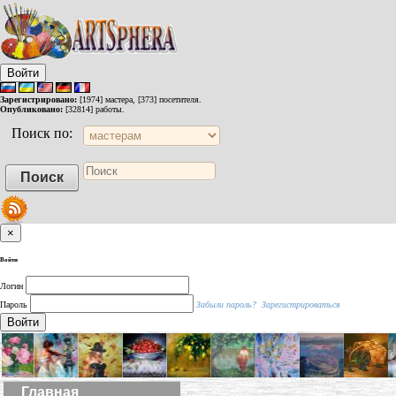
Войти
Зарегистрировано:
[1974] мастера, [373] посетителя.
Опубликовано:
[32814] работы.
Поиск по:
×
Войти
Логин
Пароль
Забыли пароль?
Зарегистрироваться
Войти
Главная