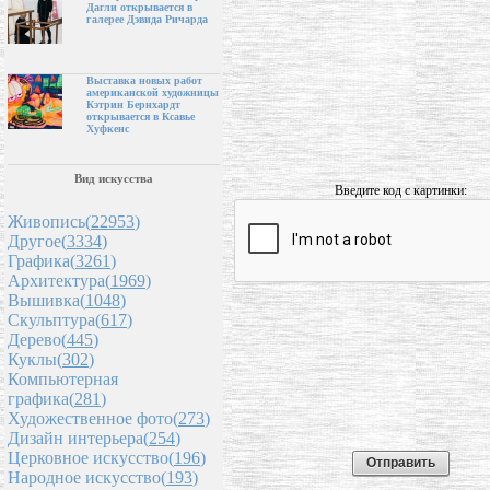
Дагли открывается в
галерее Дэвида Ричарда
Выставка новых работ
американской художницы
Кэтрин Бернхардт
открывается в Ксавье
Хуфкенс
Вид искусства
Введите код с картинки:
Живопись(
22953
)
Другое(
3334
)
Графика(
3261
)
Архитектура(
1969
)
Вышивка(
1048
)
Скульптура(
617
)
Дерево(
445
)
Куклы(
302
)
Компьютерная
графика(
281
)
Художественное фото(
273
)
Дизайн интерьера(
254
)
Церковное искусство(
196
)
Народное искусство(
193
)