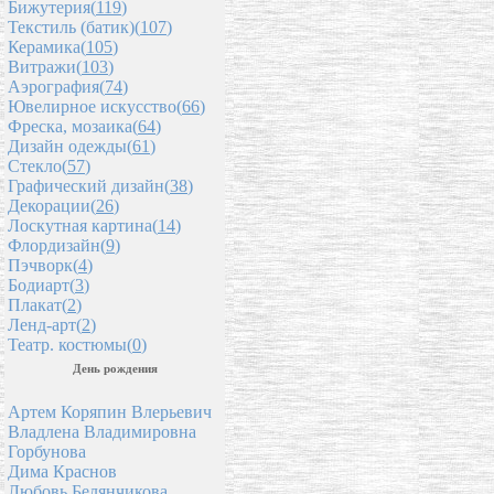
Бижутерия(
119
)
Текстиль (батик)(
107
)
Керамика(
105
)
Витражи(
103
)
Аэрография(
74
)
Ювелирное искусство(
66
)
Фреска, мозаика(
64
)
Дизайн одежды(
61
)
Стекло(
57
)
Графический дизайн(
38
)
Декорации(
26
)
Лоскутная картина(
14
)
Флордизайн(
9
)
Пэчворк(
4
)
Бодиарт(
3
)
Плакат(
2
)
Ленд-арт(
2
)
Театр. костюмы(
0
)
День рождения
Артем Коряпин Влерьевич
Владлена Владимировна
Горбунова
Дима Краснов
Любовь Белянчикова