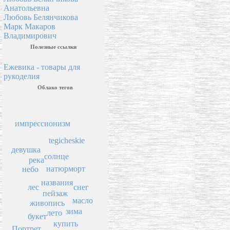
Анатольевна
Любовь Белянчикова
Марк Макаров
Владимирович
Полезные ссылки
Ежевика - товары для
рукоделия
Облако тегов
импрессионизм
tegicheskie
девушка
солнце
река
натюрморт
небо
названия
снег
лес
пейзаж
масло
живопись
зима
лето
букет
купить
Портрет