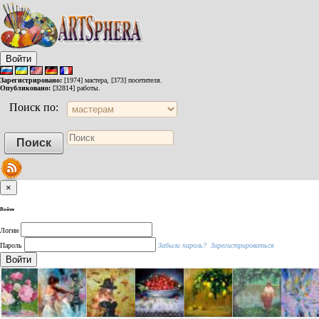
Войти
Зарегистрировано:
[1974] мастера, [373] посетителя.
Опубликовано:
[32814] работы.
Поиск по:
×
Войти
Логин
Пароль
Забыли пароль?
Зарегистрироваться
Войти