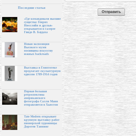
Последние статьи
«Где командовали высшие
существа: Генрих
Нюссляйн и друзья»
открывается в галерее
Гвидо В. Баудаха
Новая экспозиция
Высокого музея
посвящена искусству
южных backroads
Выставка в Глиптотеке
предлагает скульптурную
одиссею 1789-1914 годов
Первая большая
ретроспектива
американского
фотографа Салли Манн
отправляется в Хьюстон
Tate Modern открывает
крупную выставку работ
пионерской художницы
Доротеи Таннинг