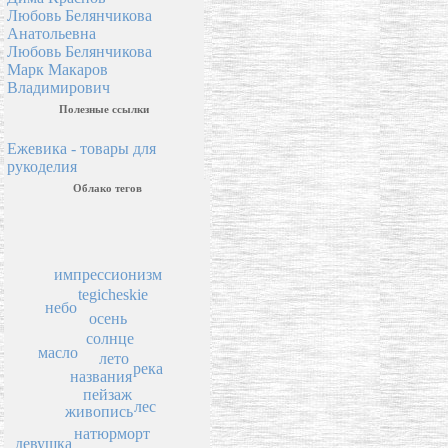
Любовь Белянчикова
Анатольевна
Любовь Белянчикова
Марк Макаров
Владимирович
Полезные ссылки
Ежевика - товары для
рукоделия
Облако тегов
импрессионизм
tegicheskie
небо
осень
солнце
масло
лето
река
названия
пейзаж
лес
живопись
натюрморт
девушка