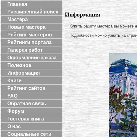
Главная
Расширенный поиск
Информация
Мастера
Купить работу мастера вы можете 
Новые мастера
Рейтинг мастеров
Подробности можно узнать на стра
Рейтинги портала
Галерея работ
Оформление заказа
Полезное
Информация
Книги
Рейтинг сайтов
FAQ
Обратная связь
Форум
Гостевая книга
О нас
Социальные сети