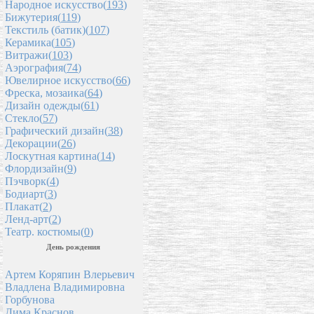
Народное искусство(
193
)
Бижутерия(
119
)
Текстиль (батик)(
107
)
Керамика(
105
)
Витражи(
103
)
Аэрография(
74
)
Ювелирное искусство(
66
)
Фреска, мозаика(
64
)
Дизайн одежды(
61
)
Стекло(
57
)
Графический дизайн(
38
)
Декорации(
26
)
Лоскутная картина(
14
)
Флордизайн(
9
)
Пэчворк(
4
)
Бодиарт(
3
)
Плакат(
2
)
Ленд-арт(
2
)
Театр. костюмы(
0
)
День рождения
Артем Коряпин Влерьевич
Владлена Владимировна
Горбунова
Дима Краснов