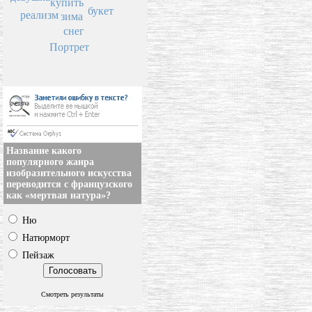
купить
букет
реализм
зима
снег
Портрет
Название какого
популярного жанра
изобразительного искусства
переводится с французского
как «мертвая натура»?
Ню
Натюрморт
Пейзаж
Смотреть результаты