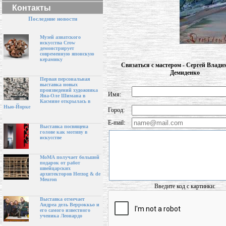
Контакты
Последние новости
Музей азиатского
искусства Crow
демонстрирует
современную японскую
керамику
Связаться с мастером - Сергей Влад
Демиденко
Первая персональная
выставка новых
произведений художника
Имя:
Яна-Оле Шимана в
Касмине открылась в
Нью-Йорке
Город:
E-mail:
Выставка посвящена
голове как мотиву в
искусстве
МоМА получает большой
подарок от работ
швейцарских
архитекторов Herzog & de
Meuron
Введите код с картинки:
Выставка отмечает
Андреа дель Верроккьо и
его самого известного
ученика Леонардо