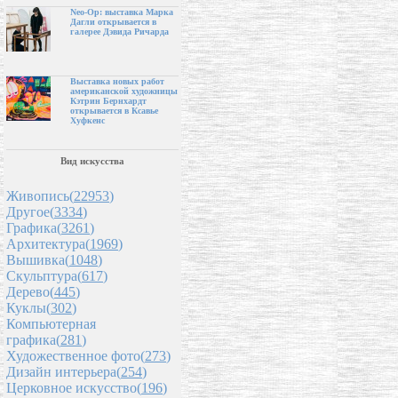
Neo-Op: выставка Марка
Дагли открывается в
галерее Дэвида Ричарда
Выставка новых работ
американской художницы
Кэтрин Бернхардт
открывается в Ксавье
Хуфкенс
Вид искусства
Живопись(
22953
)
Другое(
3334
)
Графика(
3261
)
Архитектура(
1969
)
Вышивка(
1048
)
Скульптура(
617
)
Дерево(
445
)
Куклы(
302
)
Компьютерная
графика(
281
)
Художественное фото(
273
)
Дизайн интерьера(
254
)
Церковное искусство(
196
)