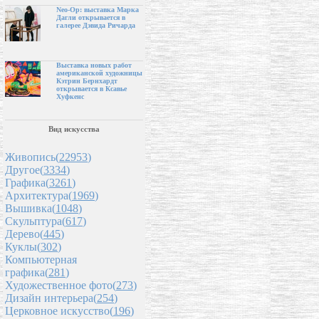
Neo-Op: выставка Марка
Дагли открывается в
галерее Дэвида Ричарда
Выставка новых работ
американской художницы
Кэтрин Бернхардт
открывается в Ксавье
Хуфкенс
Вид искусства
Живопись(
22953
)
Другое(
3334
)
Графика(
3261
)
Архитектура(
1969
)
Вышивка(
1048
)
Скульптура(
617
)
Дерево(
445
)
Куклы(
302
)
Компьютерная
графика(
281
)
Художественное фото(
273
)
Дизайн интерьера(
254
)
Церковное искусство(
196
)