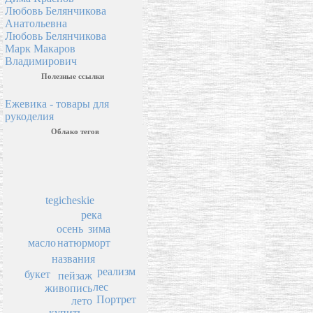
Любовь Белянчикова
Анатольевна
Любовь Белянчикова
Марк Макаров
Владимирович
Полезные ссылки
Ежевика - товары для
рукоделия
Облако тегов
tegicheskie
река
осень
зима
натюрморт
масло
названия
реализм
букет
пейзаж
лес
живопись
Портрет
лето
купить