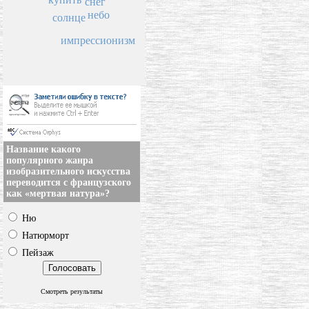
снег
небо
солнце
импрессионизм
Название какого
популярного жанра
изобразительного искусства
переводится с французского
как «мертвая натура»?
Ню
Натюрморт
Пейзаж
Смотреть результаты