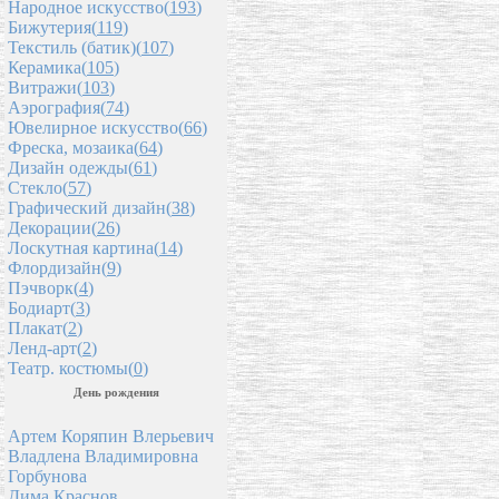
Народное искусство(
193
)
Бижутерия(
119
)
Текстиль (батик)(
107
)
Керамика(
105
)
Витражи(
103
)
Аэрография(
74
)
Ювелирное искусство(
66
)
Фреска, мозаика(
64
)
Дизайн одежды(
61
)
Стекло(
57
)
Графический дизайн(
38
)
Декорации(
26
)
Лоскутная картина(
14
)
Флордизайн(
9
)
Пэчворк(
4
)
Бодиарт(
3
)
Плакат(
2
)
Ленд-арт(
2
)
Театр. костюмы(
0
)
День рождения
Артем Коряпин Влерьевич
Владлена Владимировна
Горбунова
Дима Краснов