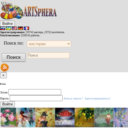
Войти
Зарегистрировано:
[1974] мастера, [373] посетителя.
Опубликовано:
[32814] работы.
Поиск по:
×
Войти
Логин
Пароль
Забыли пароль?
Зарегистрироваться
Войти