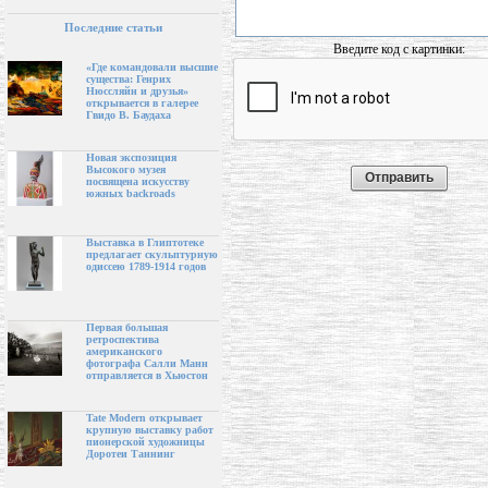
Последние статьи
Введите код с картинки:
«Где командовали высшие
существа: Генрих
Нюссляйн и друзья»
открывается в галерее
Гвидо В. Баудаха
Новая экспозиция
Высокого музея
посвящена искусству
южных backroads
Выставка в Глиптотеке
предлагает скульптурную
одиссею 1789-1914 годов
Первая большая
ретроспектива
американского
фотографа Салли Манн
отправляется в Хьюстон
Tate Modern открывает
крупную выставку работ
пионерской художницы
Доротеи Таннинг