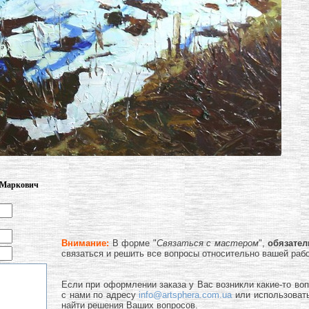
к Маркович
Внимание:
В форме "
Связаться с мастером
",
обязате
связаться и решить все вопросы относительно вашей раб
Если при оформлении заказа у Вас возникли какие-то во
с нами по адресу
info@artsphera.com.ua
или использоват
найти решения Ваших вопросов.