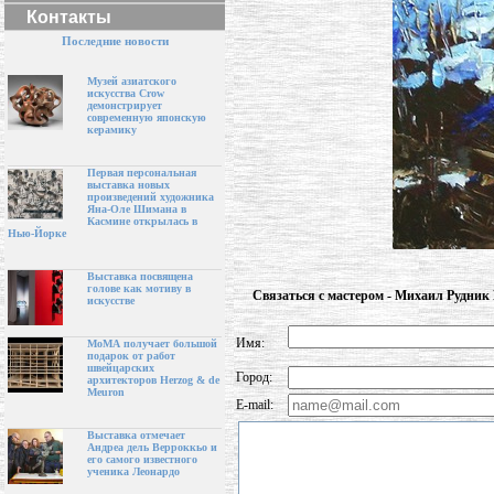
Контакты
Последние новости
Музей азиатского
искусства Crow
демонстрирует
современную японскую
керамику
Первая персональная
выставка новых
произведений художника
Яна-Оле Шимана в
Касмине открылась в
Нью-Йорке
Выставка посвящена
голове как мотиву в
Связаться с мастером - Михаил Рудни
искусстве
Имя:
МоМА получает большой
подарок от работ
швейцарских
Город:
архитекторов Herzog & de
Meuron
E-mail:
Выставка отмечает
Андреа дель Верроккьо и
его самого известного
ученика Леонардо