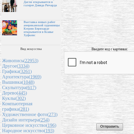
Дагли открывается в
галерее Дэвида Ричарда
Выставка новых работ
американской художницы
Кэтрин Бернхардт
открывается в Ксавье
Хуфкенс
Введите код с картинки:
Вид искусства
Живопись(
22953
)
Другое(
3334
)
Графика(
3261
)
Архитектура(
1969
)
Вышивка(
1048
)
Скульптура(
617
)
Дерево(
445
)
Куклы(
302
)
Компьютерная
графика(
281
)
Художественное фото(
273
)
Дизайн интерьера(
254
)
Церковное искусство(
196
)
Народное искусство(
193
)