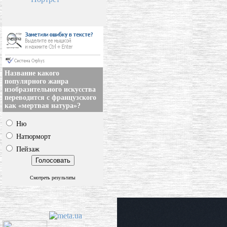
Название какого
популярного жанра
изобразительного искусства
переводится с французского
как «мертвая натура»?
Ню
Натюрморт
Пейзаж
Смотреть результаты