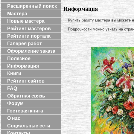
Расширенный поиск
Информация
Мастера
Купить работу мастера вы можете 
Новые мастера
Рейтинг мастеров
Подробности можно узнать на стра
Рейтинги портала
Галерея работ
Оформление заказа
Полезное
Информация
Книги
Рейтинг сайтов
FAQ
Обратная связь
Форум
Гостевая книга
О нас
Социальные сети
Контакты