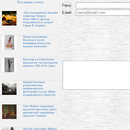
Последние статьи
Город:
E-mail:
«Где командовали высшие
существа: Генрих
Нюссляйн и друзья»
открывается в галерее
Гвидо В. Баудаха
Новая экспозиция
Высокого музея
посвящена искусству
южных backroads
Выставка в Глиптотеке
предлагает скульптурную
одиссею 1789-1914 годов
Первая большая
ретроспектива
американского
фотографа Салли Манн
отправляется в Хьюстон
Tate Modern открывает
крупную выставку работ
пионерской художницы
Доротеи Таннинг
Neo-Op: выставка Марка