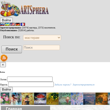
Войти
Зарегистрировано:
[1974] мастера, [373] посетителя.
Опубликовано:
[32814] работы.
Поиск по:
×
Войти
Логин
Пароль
Забыли пароль?
Зарегистрироваться
Войти
Главная