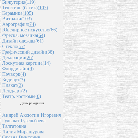
Бижутерия(
119
)
Текстиль (батик)(
107
)
Керамика(
105
)
Витражи(
103
)
Аэрография(
74
)
Ювелирное искусство(
66
)
Фреска, мозаика(
64
)
Дизайн одежды(
61
)
Стекло(
57
)
Графический дизайн(
38
)
Декорации(
26
)
Лоскутная картина(
14
)
Флордизайн(
9
)
Пэчворк(
4
)
Бодиарт(
3
)
Плакат(
2
)
Ленд-арт(
2
)
Театр. костюмы(
0
)
День рождения
Андрей Аксютин Игоревич
Гульшат Гузельбаева
Талгатовна
Лилия Мирашурова
Оксана Винтонив