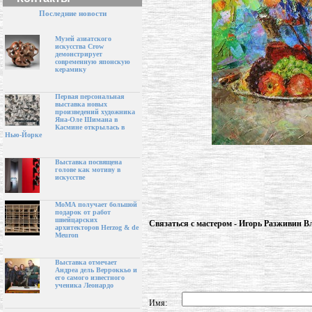
Последние новости
Музей азиатского
искусства Crow
демонстрирует
современную японскую
керамику
Первая персональная
выставка новых
произведений художника
Яна-Оле Шимана в
Касмине открылась в
Нью-Йорке
Выставка посвящена
голове как мотиву в
искусстве
МоМА получает большой
подарок от работ
швейцарских
Связаться с мастером - Игорь Разживин 
архитекторов Herzog & de
Meuron
Выставка отмечает
Андреа дель Верроккьо и
его самого известного
ученика Леонардо
Имя: