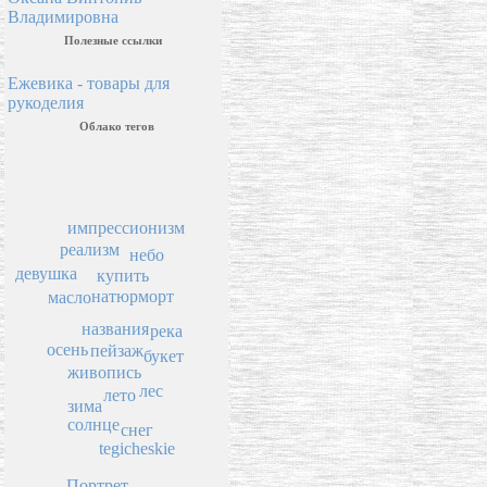
Владимировна
Полезные ссылки
Ежевика - товары для
рукоделия
Облако тегов
импрессионизм
реализм
небо
девушка
купить
натюрморт
масло
названия
река
осень
пейзаж
букет
живопись
лес
лето
зима
солнце
снег
tegicheskie
Портрет