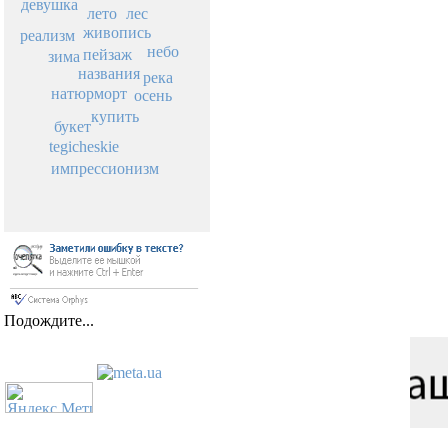
девушка
лето
лес
живопись
реализм
небо
пейзаж
зима
названия
река
натюрморт
осень
купить
букет
tegicheskie
импрессионизм
Подождите...