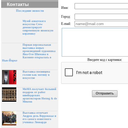
Контакты
Имя:
Последние новости
Город:
Музей азиатского
E-mail:
искусства Crow
демонстрирует
современную японскую
керамику
Первая персональная
выставка новых
произведений художника
Яна-Оле Шимана в
Касмине открылась в
Введите код с картинки:
Нью-Йорке
Выставка посвящена
голове как мотиву в
искусстве
МоМА получает большой
подарок от работ
швейцарских
архитекторов Herzog & de
Meuron
Выставка отмечает
Андреа дель Верроккьо и
его самого известного
ученика Леонардо