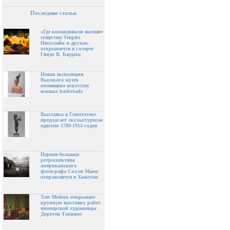
Последние статьи
«Где командовали высшие
существа: Генрих
Нюссляйн и друзья»
открывается в галерее
Гвидо В. Баудаха
Новая экспозиция
Высокого музея
посвящена искусству
южных backroads
Выставка в Глиптотеке
предлагает скульптурную
одиссею 1789-1914 годов
Первая большая
ретроспектива
американского
фотографа Салли Манн
отправляется в Хьюстон
Tate Modern открывает
крупную выставку работ
пионерской художницы
Доротеи Таннинг