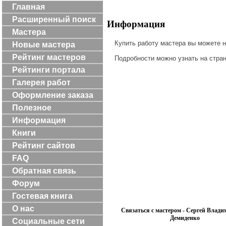
Главная
Расширенный поиск
Информация
Мастера
Купить работу мастера вы можете 
Новые мастера
Рейтинг мастеров
Подробности можно узнать на стра
Рейтинги портала
Галерея работ
Оформление заказа
Полезное
Информация
Книги
Рейтинг сайтов
FAQ
Обратная связь
Форум
Гостевая книга
О нас
Связаться с мастером - Сергей Влад
Демиденко
Социальные сети