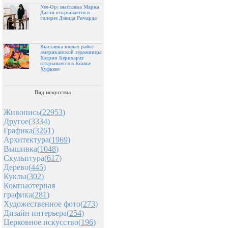
Neo-Op: выставка Марка
Дагли открывается в
галерее Дэвида Ричарда
Выставка новых работ
американской художницы
Кэтрин Бернхардт
открывается в Ксавье
Хуфкенс
Вид искусства
Живопись(
22953
)
Другое(
3334
)
Графика(
3261
)
Архитектура(
1969
)
Вышивка(
1048
)
Скульптура(
617
)
Дерево(
445
)
Куклы(
302
)
Компьютерная
графика(
281
)
Художественное фото(
273
)
Дизайн интерьера(
254
)
Церковное искусство(
196
)