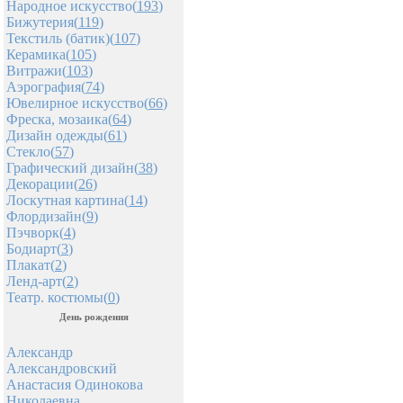
Народное искусство(
193
)
Бижутерия(
119
)
Текстиль (батик)(
107
)
Керамика(
105
)
Витражи(
103
)
Аэрография(
74
)
Ювелирное искусство(
66
)
Фреска, мозаика(
64
)
Дизайн одежды(
61
)
Стекло(
57
)
Графический дизайн(
38
)
Декорации(
26
)
Лоскутная картина(
14
)
Флордизайн(
9
)
Пэчворк(
4
)
Бодиарт(
3
)
Плакат(
2
)
Ленд-арт(
2
)
Театр. костюмы(
0
)
День рождения
Александр
Александровский
Анастасия Одинокова
Николаевна