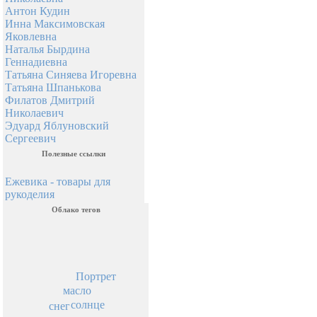
Антон Кудин
Инна Максимовская
Яковлевна
Наталья Бырдина
Геннадиевна
Татьяна Синяева Игоревна
Татьяна Шпанькова
Филатов Дмитрий
Николаевич
Эдуард Яблуновский
Сергеевич
Полезные ссылки
Ежевика - товары для
рукоделия
Облако тегов
Портрет
масло
солнце
снег