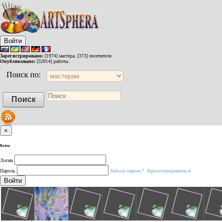
Войти
Зарегистрировано:
[1974] мастера, [373] посетителя.
Опубликовано:
[32814] работы.
Поиск по:
×
Войти
Логин
Пароль
Забыли пароль?
Зарегистрироваться
Войти