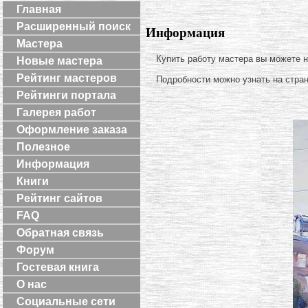
Главная
Расширенный поиск
Информация
Мастера
Купить работу мастера вы можете 
Новые мастера
Рейтинг мастеров
Подробности можно узнать на стра
Рейтинги портала
Галерея работ
Оформление заказа
Полезное
Информация
Книги
Рейтинг сайтов
FAQ
Обратная связь
Форум
Гостевая книга
О нас
Социальные сети