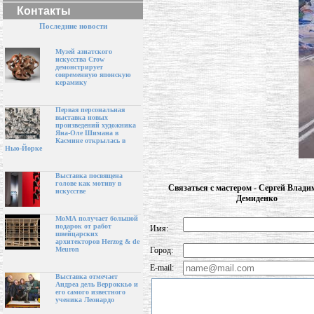
Контакты
Последние новости
Музей азиатского
искусства Crow
демонстрирует
современную японскую
керамику
Первая персональная
выставка новых
произведений художника
Яна-Оле Шимана в
Касмине открылась в
Нью-Йорке
Выставка посвящена
голове как мотиву в
Связаться с мастером - Сергей Влад
искусстве
Демиденко
МоМА получает большой
подарок от работ
Имя:
швейцарских
архитекторов Herzog & de
Город:
Meuron
E-mail:
Выставка отмечает
Андреа дель Верроккьо и
его самого известного
ученика Леонардо