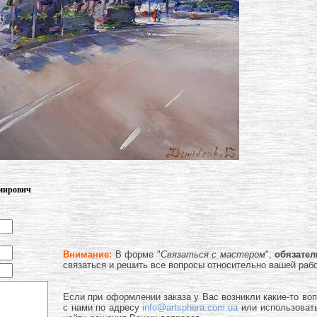
имирович
Внимание:
В форме "
Связаться с мастером
",
обязате
связаться и решить все вопросы относительно вашей раб
Если при оформлении заказа у Вас возникли какие-то во
с нами по адресу
info@artsphera.com.ua
или использоват