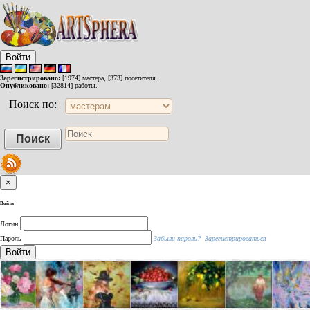
Войти
Зарегистрировано:
[1974] мастера, [373] посетителя.
Опубликовано:
[32814] работы.
Поиск по:
×
Войти
Логин
Пароль
Забыли пароль?
Зарегистрироваться
Войти