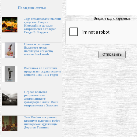
Последние статьи
Введите код с картинки:
«Где командовали высшие
существа: Генрих
Нюссляйн и друзья»
открывается в галерее
Гвидо В. Баудаха
Новая экспозиция
Высокого музея
посвящена искусству
южных backroads
Выставка в Глиптотеке
предлагает скульптурную
одиссею 1789-1914 годов
Первая большая
ретроспектива
американского
фотографа Салли Манн
отправляется в Хьюстон
Tate Modern открывает
крупную выставку работ
пионерской художницы
Доротеи Таннинг