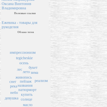
Оксана Винтонив
Владимировна
Полезные ссылки
Ежевика - товары для
рукоделия
Облако тегов
импрессионизм
tegicheskie
осень
букет
лес
лето
зима
живопись
реализм
пейзаж
снег
названия
река
натюрморт
небо
купить
девушка
солнце
масло