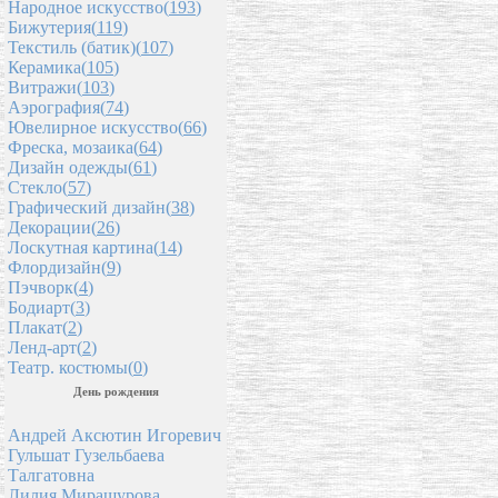
Народное искусство(
193
)
Бижутерия(
119
)
Текстиль (батик)(
107
)
Керамика(
105
)
Витражи(
103
)
Аэрография(
74
)
Ювелирное искусство(
66
)
Фреска, мозаика(
64
)
Дизайн одежды(
61
)
Стекло(
57
)
Графический дизайн(
38
)
Декорации(
26
)
Лоскутная картина(
14
)
Флордизайн(
9
)
Пэчворк(
4
)
Бодиарт(
3
)
Плакат(
2
)
Ленд-арт(
2
)
Театр. костюмы(
0
)
День рождения
Андрей Аксютин Игоревич
Гульшат Гузельбаева
Талгатовна
Лилия Мирашурова