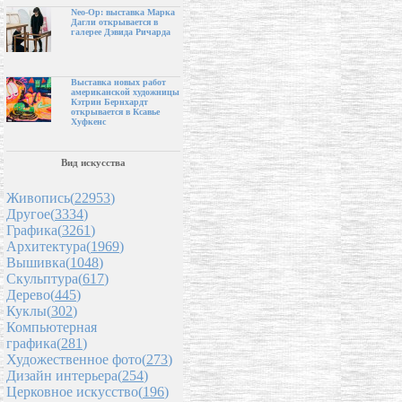
Neo-Op: выставка Марка
Дагли открывается в
галерее Дэвида Ричарда
Выставка новых работ
американской художницы
Кэтрин Бернхардт
открывается в Ксавье
Хуфкенс
Вид искусства
Живопись(
22953
)
Другое(
3334
)
Графика(
3261
)
Архитектура(
1969
)
Вышивка(
1048
)
Скульптура(
617
)
Дерево(
445
)
Куклы(
302
)
Компьютерная
графика(
281
)
Художественное фото(
273
)
Дизайн интерьера(
254
)
Церковное искусство(
196
)