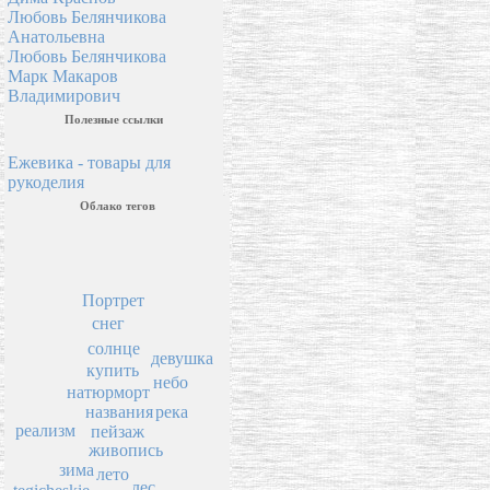
Любовь Белянчикова
Анатольевна
Любовь Белянчикова
Марк Макаров
Владимирович
Полезные ссылки
Ежевика - товары для
рукоделия
Облако тегов
Портрет
снег
солнце
девушка
купить
небо
натюрморт
река
названия
реализм
пейзаж
живопись
зима
лето
лес