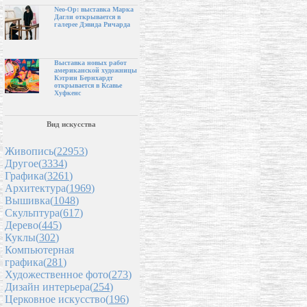
Neo-Op: выставка Марка
Дагли открывается в
галерее Дэвида Ричарда
Выставка новых работ
американской художницы
Кэтрин Бернхардт
открывается в Ксавье
Хуфкенс
Вид искусства
Живопись(
22953
)
Другое(
3334
)
Графика(
3261
)
Архитектура(
1969
)
Вышивка(
1048
)
Скульптура(
617
)
Дерево(
445
)
Куклы(
302
)
Компьютерная
графика(
281
)
Художественное фото(
273
)
Дизайн интерьера(
254
)
Церковное искусство(
196
)