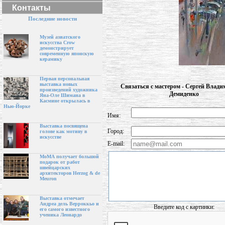
Контакты
Последние новости
Музей азиатского
искусства Crow
демонстрирует
современную японскую
керамику
Первая персональная
выставка новых
Связаться с мастером - Сергей Влад
произведений художника
Демиденко
Яна-Оле Шимана в
Касмине открылась в
Нью-Йорке
Имя:
Выставка посвящена
Город:
голове как мотиву в
искусстве
E-mail:
МоМА получает большой
подарок от работ
швейцарских
архитекторов Herzog & de
Meuron
Выставка отмечает
Андреа дель Верроккьо и
Введите код с картинки:
его самого известного
ученика Леонардо