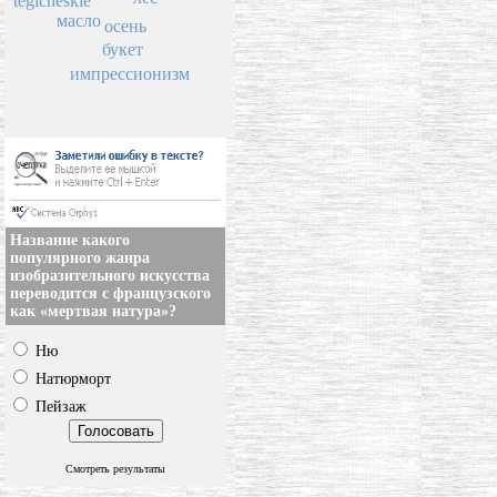
tegicheskie
масло
осень
букет
импрессионизм
Название какого
популярного жанра
изобразительного искусства
переводится с французского
как «мертвая натура»?
Ню
Натюрморт
Пейзаж
Смотреть результаты