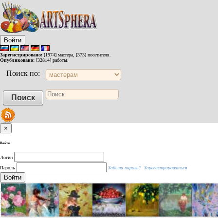
Войти
Зарегистрировано:
[1974] мастера, [373] посетителя.
Опубликовано:
[32814] работы.
Поиск по:
×
Войти
Логин
Пароль
Забыли пароль?
Зарегистрироваться
Войти