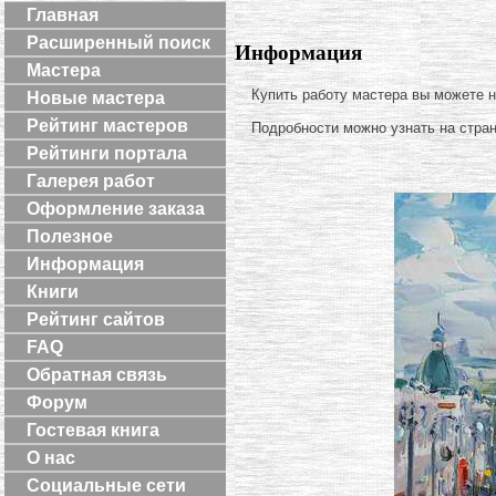
Главная
Расширенный поиск
Информация
Мастера
Купить работу мастера вы можете 
Новые мастера
Рейтинг мастеров
Подробности можно узнать на стра
Рейтинги портала
Галерея работ
Оформление заказа
Полезное
Информация
Книги
Рейтинг сайтов
FAQ
Обратная связь
Форум
Гостевая книга
О нас
Социальные сети