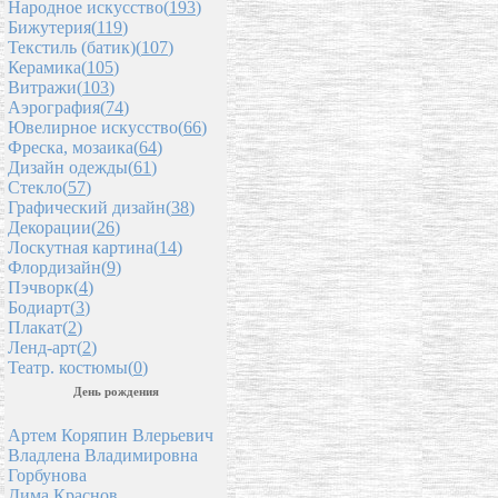
Народное искусство(
193
)
Бижутерия(
119
)
Текстиль (батик)(
107
)
Керамика(
105
)
Витражи(
103
)
Аэрография(
74
)
Ювелирное искусство(
66
)
Фреска, мозаика(
64
)
Дизайн одежды(
61
)
Стекло(
57
)
Графический дизайн(
38
)
Декорации(
26
)
Лоскутная картина(
14
)
Флордизайн(
9
)
Пэчворк(
4
)
Бодиарт(
3
)
Плакат(
2
)
Ленд-арт(
2
)
Театр. костюмы(
0
)
День рождения
Артем Коряпин Влерьевич
Владлена Владимировна
Горбунова
Дима Краснов