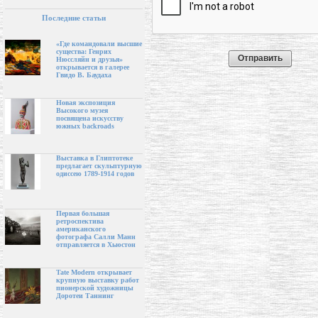
Последние статьи
«Где командовали высшие
существа: Генрих
Нюссляйн и друзья»
открывается в галерее
Гвидо В. Баудаха
Новая экспозиция
Высокого музея
посвящена искусству
южных backroads
Выставка в Глиптотеке
предлагает скульптурную
одиссею 1789-1914 годов
Первая большая
ретроспектива
американского
фотографа Салли Манн
отправляется в Хьюстон
Tate Modern открывает
крупную выставку работ
пионерской художницы
Доротеи Таннинг