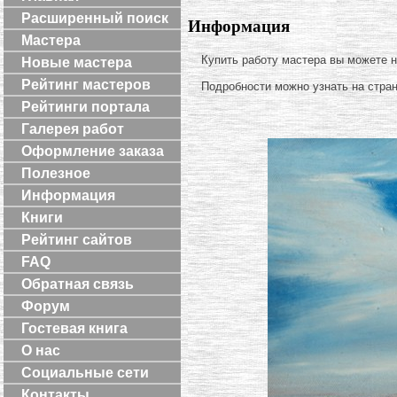
Расширенный поиск
Информация
Мастера
Купить работу мастера вы можете 
Новые мастера
Рейтинг мастеров
Подробности можно узнать на стра
Рейтинги портала
Галерея работ
Оформление заказа
Полезное
Информация
Книги
Рейтинг сайтов
FAQ
Обратная связь
Форум
Гостевая книга
О нас
Социальные сети
Контакты