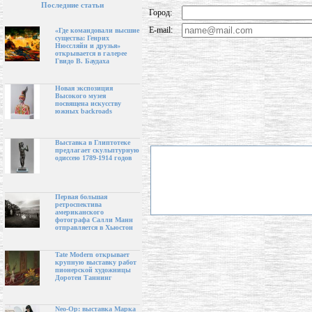
Последние статьи
Город:
E-mail:
«Где командовали высшие
существа: Генрих
Нюссляйн и друзья»
открывается в галерее
Гвидо В. Баудаха
Новая экспозиция
Высокого музея
посвящена искусству
южных backroads
Выставка в Глиптотеке
предлагает скульптурную
одиссею 1789-1914 годов
Первая большая
ретроспектива
американского
фотографа Салли Манн
отправляется в Хьюстон
Tate Modern открывает
крупную выставку работ
пионерской художницы
Доротеи Таннинг
Neo-Op: выставка Марка