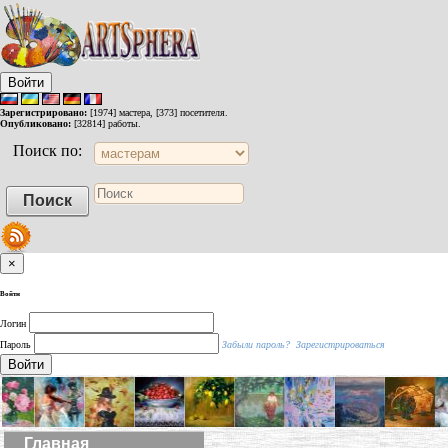
Войти
Зарегистрировано:
[1974] мастера, [373] посетителя.
Опубликовано:
[32814] работы.
Поиск по:
×
Войти
Логин
Пароль
Забыли пароль?
Зарегистрироваться
Войти
Главная