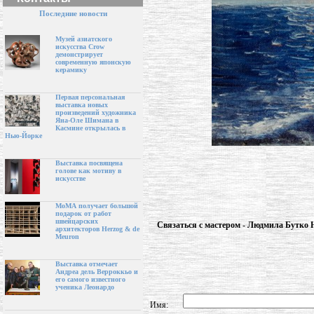
Последние новости
Музей азиатского
искусства Crow
демонстрирует
современную японскую
керамику
Первая персональная
выставка новых
произведений художника
Яна-Оле Шимана в
Касмине открылась в
Нью-Йорке
Выставка посвящена
голове как мотиву в
искусстве
МоМА получает большой
подарок от работ
швейцарских
Связаться с мастером - Людмила Бутко 
архитекторов Herzog & de
Meuron
Выставка отмечает
Андреа дель Верроккьо и
его самого известного
ученика Леонардо
Имя: