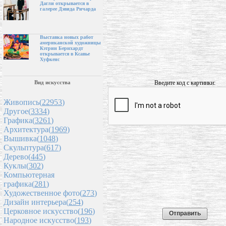
Дагли открывается в
галерее Дэвида Ричарда
Выставка новых работ
американской художницы
Кэтрин Бернхардт
открывается в Ксавье
Хуфкенс
Введите код с картинки:
Вид искусства
Живопись(
22953
)
Другое(
3334
)
Графика(
3261
)
Архитектура(
1969
)
Вышивка(
1048
)
Скульптура(
617
)
Дерево(
445
)
Куклы(
302
)
Компьютерная
графика(
281
)
Художественное фото(
273
)
Дизайн интерьера(
254
)
Церковное искусство(
196
)
Народное искусство(
193
)