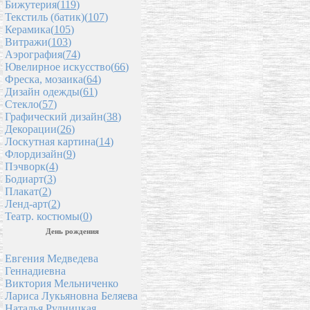
Бижутерия(
119
)
Текстиль (батик)(
107
)
Керамика(
105
)
Витражи(
103
)
Аэрография(
74
)
Ювелирное искусство(
66
)
Фреска, мозаика(
64
)
Дизайн одежды(
61
)
Стекло(
57
)
Графический дизайн(
38
)
Декорации(
26
)
Лоскутная картина(
14
)
Флордизайн(
9
)
Пэчворк(
4
)
Бодиарт(
3
)
Плакат(
2
)
Ленд-арт(
2
)
Театр. костюмы(
0
)
День рождения
Евгения Медведева
Геннадиевна
Виктория Мельниченко
Лариса Лукьяновна Беляева
Наталья Рудницкая