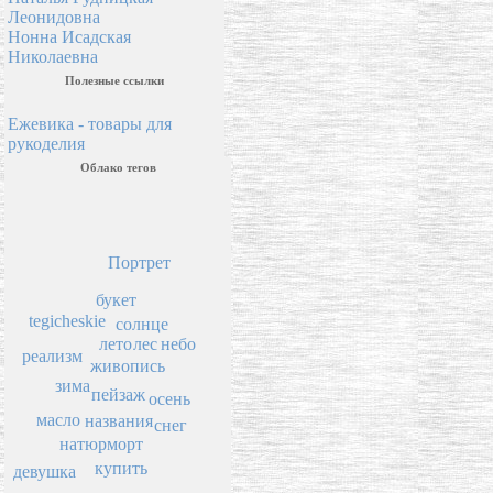
Леонидовна
Нонна Исадская
Николаевна
Полезные ссылки
Ежевика - товары для
рукоделия
Облако тегов
Портрет
букет
tegicheskie
солнце
лес
лето
небо
реализм
живопись
зима
пейзаж
осень
масло
названия
снег
натюрморт
купить
девушка