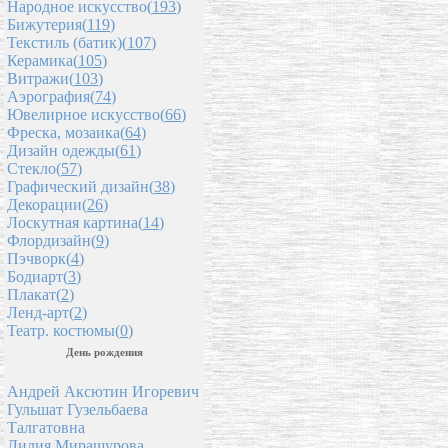
Народное искусство(
193
)
Бижутерия(
119
)
Текстиль (батик)(
107
)
Керамика(
105
)
Витражи(
103
)
Аэрография(
74
)
Ювелирное искусство(
66
)
Фреска, мозаика(
64
)
Дизайн одежды(
61
)
Стекло(
57
)
Графический дизайн(
38
)
Декорации(
26
)
Лоскутная картина(
14
)
Флордизайн(
9
)
Пэчворк(
4
)
Бодиарт(
3
)
Плакат(
2
)
Ленд-арт(
2
)
Театр. костюмы(
0
)
День рождения
Андрей Аксютин Игоревич
Гульшат Гузельбаева
Талгатовна
Лилия Мирашурова