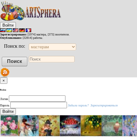
Войти
Зарегистрировано:
[1974] мастера, [373] посетителя.
Опубликовано:
[32814] работы.
Поиск по:
×
Войти
Логин
Пароль
Забыли пароль?
Зарегистрироваться
Войти