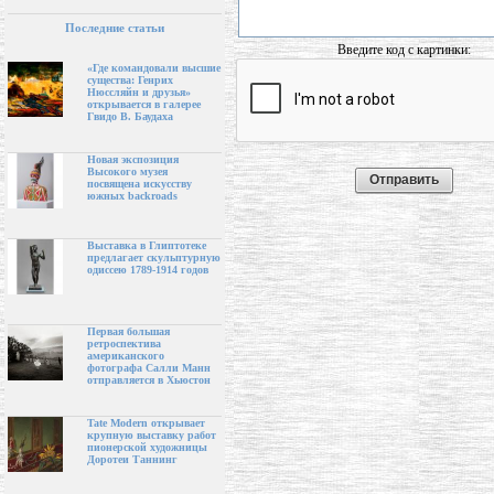
Последние статьи
Введите код с картинки:
«Где командовали высшие
существа: Генрих
Нюссляйн и друзья»
открывается в галерее
Гвидо В. Баудаха
Новая экспозиция
Высокого музея
посвящена искусству
южных backroads
Выставка в Глиптотеке
предлагает скульптурную
одиссею 1789-1914 годов
Первая большая
ретроспектива
американского
фотографа Салли Манн
отправляется в Хьюстон
Tate Modern открывает
крупную выставку работ
пионерской художницы
Доротеи Таннинг