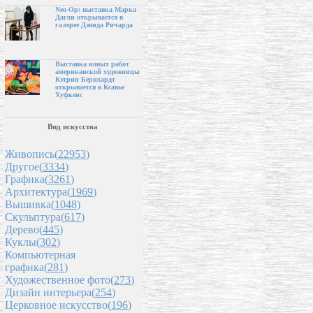
Neo-Op: выставка Марка
Дагли открывается в
галерее Дэвида Ричарда
Выставка новых работ
американской художницы
Кэтрин Бернхардт
открывается в Ксавье
Хуфкенс
Вид искусства
Живопись(
22953
)
Другое(
3334
)
Графика(
3261
)
Архитектура(
1969
)
Вышивка(
1048
)
Скульптура(
617
)
Дерево(
445
)
Куклы(
302
)
Компьютерная
графика(
281
)
Художественное фото(
273
)
Дизайн интерьера(
254
)
Церковное искусство(
196
)