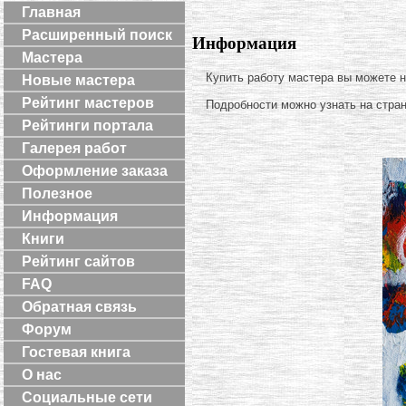
Главная
Расширенный поиск
Информация
Мастера
Купить работу мастера вы можете 
Новые мастера
Рейтинг мастеров
Подробности можно узнать на стра
Рейтинги портала
Галерея работ
Оформление заказа
Полезное
Информация
Книги
Рейтинг сайтов
FAQ
Обратная связь
Форум
Гостевая книга
О нас
Социальные сети