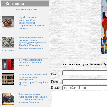
Контакты
Последние новости
Музей азиатского
искусства Crow
демонстрирует
современную японскую
керамику
Первая персональная
выставка новых
произведений художника
Яна-Оле Шимана в
Касмине открылась в
Нью-Йорке
Выставка посвящена
голове как мотиву в
Связаться с мастером - Simonida Djo
искусстве
Имя:
МоМА получает большой
подарок от работ
швейцарских
Город:
архитекторов Herzog & de
Meuron
E-mail:
Выставка отмечает
Андреа дель Верроккьо и
его самого известного
ученика Леонардо