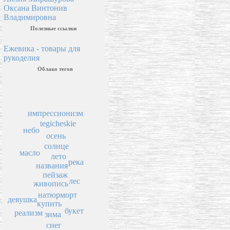
Оксана Винтонив
Владимировна
Полезные ссылки
Ежевика - товары для
рукоделия
Облако тегов
импрессионизм
tegicheskie
небо
осень
солнце
масло
лето
река
названия
пейзаж
лес
живопись
натюрморт
девушка
купить
букет
реализм
зима
снег