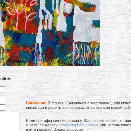
rdjevic
Внимание:
В форме "
Связаться с мастером
",
обязате
связаться и решить все вопросы относительно вашей раб
Если при оформлении заказа у Вас возникли какие-то во
с нами по адресу
info@artsphera.com.ua
или использоват
найти решения Ваших вопросов.