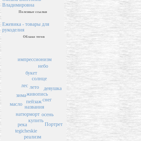
Владимировна
Полезные ссылки
Ежевика - товары для
рукоделия
Облако тегов
импрессионизм
небо
букет
солнце
лес
лето
девушка
живопись
зима
снег
пейзаж
масло
названия
натюрморт
осень
купить
Портрет
река
tegicheskie
реализм