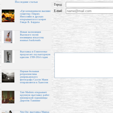
Последние статьи
Город:
E-mail:
«Где командовали высшие
существа: Генрих
Нюссляйн и друзья»
открывается в галерее
Гвидо В. Баудаха
Новая экспозиция
Высокого музея
посвящена искусству
южных backroads
Выставка в Глиптотеке
предлагает скульптурную
одиссею 1789-1914 годов
Первая большая
ретроспектива
американского
фотографа Салли Манн
отправляется в Хьюстон
Tate Modern открывает
крупную выставку работ
пионерской художницы
Доротеи Таннинг
Neo-Op: выставка Марка