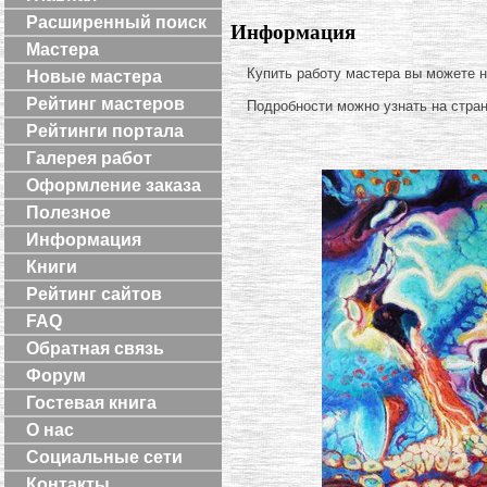
Расширенный поиск
Информация
Мастера
Купить работу мастера вы можете 
Новые мастера
Рейтинг мастеров
Подробности можно узнать на стра
Рейтинги портала
Галерея работ
Оформление заказа
Полезное
Информация
Книги
Рейтинг сайтов
FAQ
Обратная связь
Форум
Гостевая книга
О нас
Социальные сети
Контакты