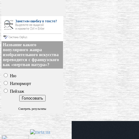
Название какого
популярного жанра
изобразительного искусства
переводится с французского
как «мертвая натура»?
Ню
Натюрморт
Пейзаж
Смотреть результаты