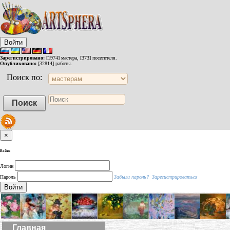
Войти
Зарегистрировано:
[1974] мастера, [373] посетителя.
Опубликовано:
[32814] работы.
Поиск по:
×
Войти
Логин
Пароль
Забыли пароль?
Зарегистрироваться
Войти
Главная