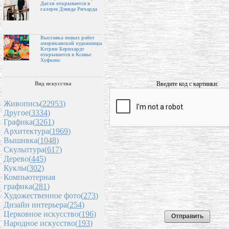
Дагли открывается в
галерее Дэвида Ричарда
Выставка новых работ
американской художницы
Кэтрин Бернхардт
открывается в Ксавье
Хуфкенс
Введите код с картинки:
Вид искусства
Живопись(
22953
)
Другое(
3334
)
Графика(
3261
)
Архитектура(
1969
)
Вышивка(
1048
)
Скульптура(
617
)
Дерево(
445
)
Куклы(
302
)
Компьютерная
графика(
281
)
Художественное фото(
273
)
Дизайн интерьера(
254
)
Церковное искусство(
196
)
Народное искусство(
193
)