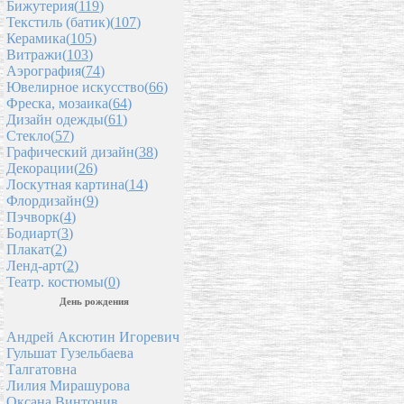
Бижутерия(
119
)
Текстиль (батик)(
107
)
Керамика(
105
)
Витражи(
103
)
Аэрография(
74
)
Ювелирное искусство(
66
)
Фреска, мозаика(
64
)
Дизайн одежды(
61
)
Стекло(
57
)
Графический дизайн(
38
)
Декорации(
26
)
Лоскутная картина(
14
)
Флордизайн(
9
)
Пэчворк(
4
)
Бодиарт(
3
)
Плакат(
2
)
Ленд-арт(
2
)
Театр. костюмы(
0
)
День рождения
Андрей Аксютин Игоревич
Гульшат Гузельбаева
Талгатовна
Лилия Мирашурова
Оксана Винтонив