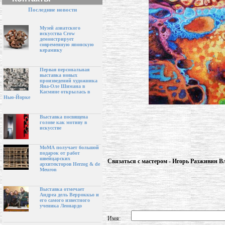
Последние новости
Музей азиатского
искусства Crow
демонстрирует
современную японскую
керамику
Первая персональная
выставка новых
произведений художника
Яна-Оле Шимана в
Касмине открылась в
Нью-Йорке
Выставка посвящена
голове как мотиву в
искусстве
МоМА получает большой
подарок от работ
швейцарских
Связаться с мастером - Игорь Разживин 
архитекторов Herzog & de
Meuron
Выставка отмечает
Андреа дель Верроккьо и
его самого известного
ученика Леонардо
Имя: