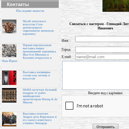
Контакты
Последние новости
Музей азиатского
Связаться с мастером - Геннадий Ли
искусства Crow
демонстрирует
Иванович
современную японскую
керамику
Имя:
Первая персональная
выставка новых
Город:
произведений художника
Яна-Оле Шимана в
E-mail:
Касмине открылась в
Нью-Йорке
Выставка посвящена
голове как мотиву в
искусстве
МоМА получает большой
Введите код с картинки:
подарок от работ
швейцарских
архитекторов Herzog & de
Meuron
Выставка отмечает
Андреа дель Верроккьо и
его самого известного
ученика Леонардо