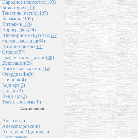
Народное искусство(
193
)
Бижутерия(
119
)
Текстиль (батик)(
107
)
Керамика(
105
)
Витражи(
103
)
Аэрография(
74
)
Ювелирное искусство(
66
)
Фреска, мозаика(
64
)
Дизайн одежды(
61
)
Стекло(
57
)
Графический дизайн(
38
)
Декорации(
26
)
Лоскутная картина(
14
)
Флордизайн(
9
)
Пэчворк(
4
)
Бодиарт(
3
)
Плакат(
2
)
Ленд-арт(
2
)
Театр. костюмы(
0
)
День рождения
Александр
Александровский
Анастасия Одинокова
Николаевна