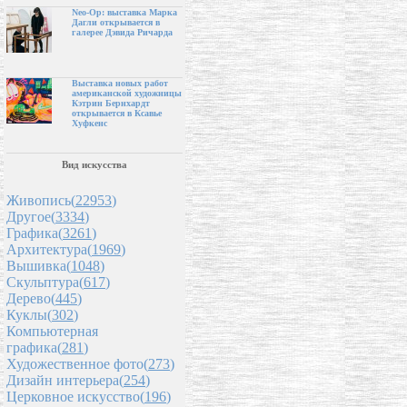
Neo-Op: выставка Марка
Дагли открывается в
галерее Дэвида Ричарда
Выставка новых работ
американской художницы
Кэтрин Бернхардт
открывается в Ксавье
Хуфкенс
Вид искусства
Живопись(
22953
)
Другое(
3334
)
Графика(
3261
)
Архитектура(
1969
)
Вышивка(
1048
)
Скульптура(
617
)
Дерево(
445
)
Куклы(
302
)
Компьютерная
графика(
281
)
Художественное фото(
273
)
Дизайн интерьера(
254
)
Церковное искусство(
196
)