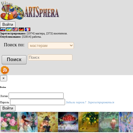
Войти
Зарегистрировано:
[1974] мастера, [373] посетителя.
Опубликовано:
[32814] работы.
Поиск по:
×
Войти
Логин
Пароль
Забыли пароль?
Зарегистрироваться
Войти