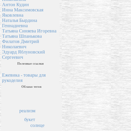
Антон Кудин
Инна Максимовская
Яковлевна
Наталья Бырдина
Геннадиевна
Татьяна Синяева Игоревна
Татьяна Шпанькова
Филатов Дмитрий
Николаевич
Эдуард Яблуновский
Сергеевич
Полезные ссылки
Ежевика - товары для
рукоделия
Облако тегов
реализм
букет
солнце