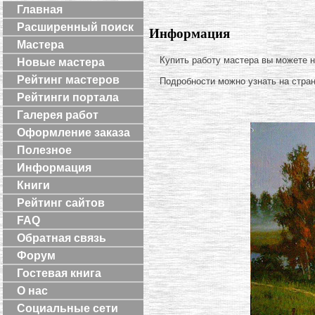
Главная
Расширенный поиск
Информация
Мастера
Купить работу мастера вы можете 
Новые мастера
Рейтинг мастеров
Подробности можно узнать на стра
Рейтинги портала
Галерея работ
Оформление заказа
Полезное
Информация
Книги
Рейтинг сайтов
FAQ
Обратная связь
Форум
Гостевая книга
О нас
Социальные сети