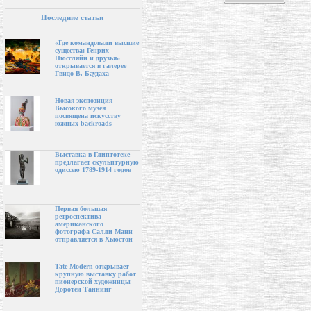
Последние статьи
«Где командовали высшие
существа: Генрих
Нюссляйн и друзья»
открывается в галерее
Гвидо В. Баудаха
Новая экспозиция
Высокого музея
посвящена искусству
южных backroads
Выставка в Глиптотеке
предлагает скульптурную
одиссею 1789-1914 годов
Первая большая
ретроспектива
американского
фотографа Салли Манн
отправляется в Хьюстон
Tate Modern открывает
крупную выставку работ
пионерской художницы
Доротеи Таннинг