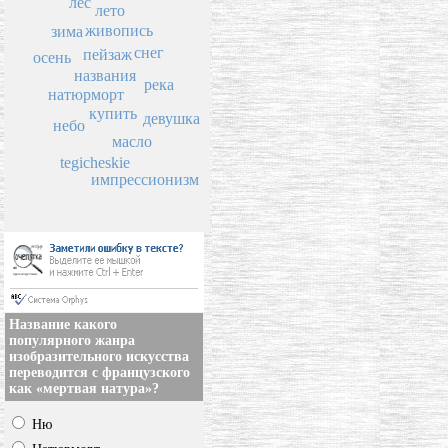
лес
лето
живопись
зима
снег
пейзаж
осень
названия
река
натюрморт
купить
девушка
небо
масло
tegicheskie
импрессионизм
Название какого
популярного жанра
изобразительного искусства
переводится с французского
как «мертвая натура»?
Ню