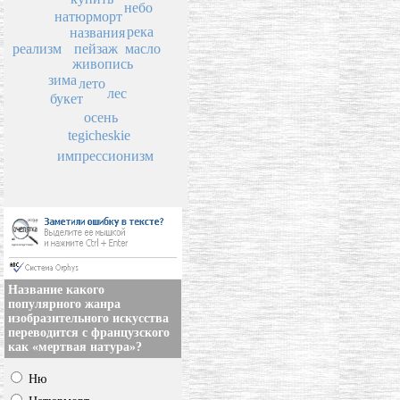
небо
натюрморт
река
названия
пейзаж
масло
реализм
живопись
зима
лето
лес
букет
осень
tegicheskie
импрессионизм
Название какого
популярного жанра
изобразительного искусства
переводится с французского
как «мертвая натура»?
Ню