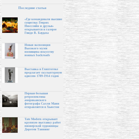
Последние статьи
«Где командовали высшие
существа: Генрих
Нюссляйн и друзья»
открывается в галерее
Гвидо В. Баудаха
Новая экспозиция
Высокого музея
посвящена искусству
южных backroads
Выставка в Глиптотеке
предлагает скульптурную
одиссею 1789-1914 годов
Первая большая
ретроспектива
американского
фотографа Салли Манн
отправляется в Хьюстон
Tate Modern открывает
крупную выставку работ
пионерской художницы
Доротеи Таннинг