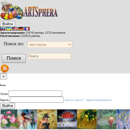
Войти
Зарегистрировано:
[1974] мастера, [373] посетителя.
Опубликовано:
[32814] работы.
Поиск по:
×
Войти
Логин
Пароль
Забыли пароль?
Зарегистрироваться
Войти