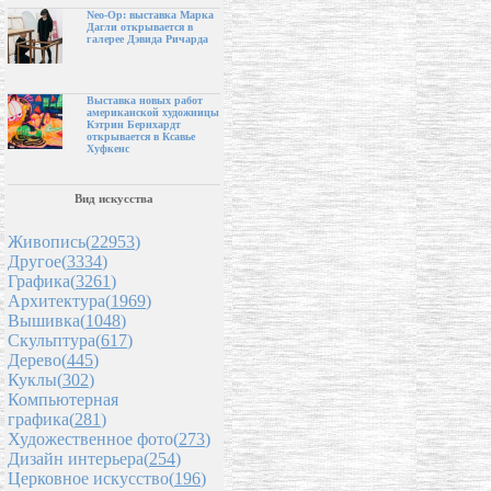
Neo-Op: выставка Марка
Дагли открывается в
галерее Дэвида Ричарда
Выставка новых работ
американской художницы
Кэтрин Бернхардт
открывается в Ксавье
Хуфкенс
Вид искусства
Живопись(
22953
)
Другое(
3334
)
Графика(
3261
)
Архитектура(
1969
)
Вышивка(
1048
)
Скульптура(
617
)
Дерево(
445
)
Куклы(
302
)
Компьютерная
графика(
281
)
Художественное фото(
273
)
Дизайн интерьера(
254
)
Церковное искусство(
196
)