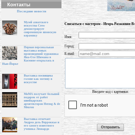
Контакты
Последние новости
Музей азиатского
Связаться с мастером - Игорь Разживин 
искусства Crow
демонстрирует
современную японскую
керамику
Имя:
Город:
Первая персональная
выставка новых
E-mail:
произведений художника
Яна-Оле Шимана в
Касмине открылась в
Нью-Йорке
Выставка посвящена
голове как мотиву в
искусстве
Введите код с картинки:
МоМА получает большой
подарок от работ
швейцарских
архитекторов Herzog & de
Meuron
Выставка отмечает
Андреа дель Верроккьо и
его самого известного
ученика Леонардо