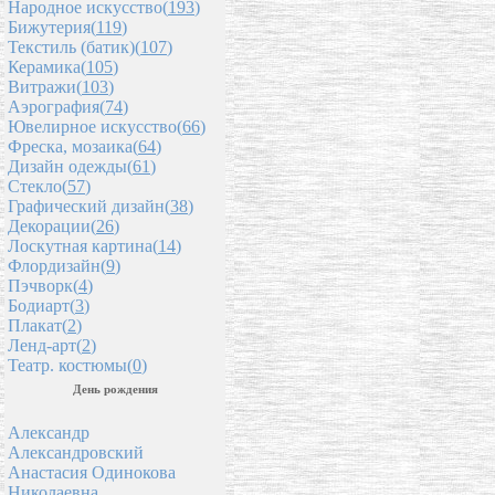
Народное искусство(
193
)
Бижутерия(
119
)
Текстиль (батик)(
107
)
Керамика(
105
)
Витражи(
103
)
Аэрография(
74
)
Ювелирное искусство(
66
)
Фреска, мозаика(
64
)
Дизайн одежды(
61
)
Стекло(
57
)
Графический дизайн(
38
)
Декорации(
26
)
Лоскутная картина(
14
)
Флордизайн(
9
)
Пэчворк(
4
)
Бодиарт(
3
)
Плакат(
2
)
Ленд-арт(
2
)
Театр. костюмы(
0
)
День рождения
Александр
Александровский
Анастасия Одинокова
Николаевна