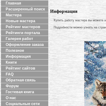
Главная
Расширенный поиск
Информация
Мастера
Купить работу мастера вы можете 
Новые мастера
Рейтинг мастеров
Подробности можно узнать на стра
Рейтинги портала
Галерея работ
Оформление заказа
Полезное
Информация
Книги
Рейтинг сайтов
FAQ
Обратная связь
Форум
Гостевая книга
О нас
Социальные сети