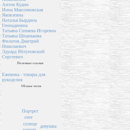
Антон Кудин
Инна Максимовская
Яковлевна
Наталья Бырдина
Геннадиевна
Татьяна Синяева Игоревна
Татьяна Шпанькова
Филатов Дмитрий
Николаевич
Эдуард Яблуновский
Сергеевич
Полезные ссылки
Ежевика - товары для
рукоделия
Облако тегов
Портрет
снег
солнце
девушка
купить