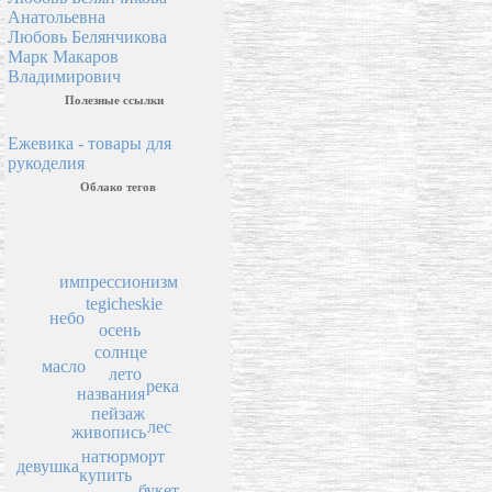
Анатольевна
Любовь Белянчикова
Марк Макаров
Владимирович
Полезные ссылки
Ежевика - товары для
рукоделия
Облако тегов
импрессионизм
tegicheskie
небо
осень
солнце
масло
лето
река
названия
пейзаж
лес
живопись
натюрморт
девушка
купить
букет