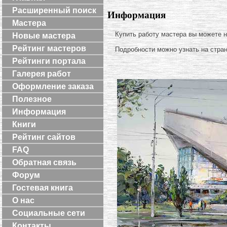
Расширенный поиск
Информация
Мастера
Купить работу мастера вы можете 
Новые мастера
Рейтинг мастеров
Подробности можно узнать на стра
Рейтинги портала
Галерея работ
Оформление заказа
Полезное
Информация
Книги
Рейтинг сайтов
FAQ
Обратная связь
Форум
Гостевая книга
О нас
Социальные сети
Контакты