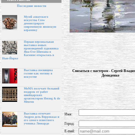
Последние новости
Музей азиатского
искусства Crow
демонстрирует
современную японскую
керамику
Первая персональная
выставка новых
произведений художника
Яна-Оле Шимана в
Касмине открылась в
Нью-Йорке
Выставка посвящена
Связаться с мастером - Сергей Влад
голове как мотиву в
Демиденко
искусстве
МоМА получает большой
подарок от работ
швейцарских
архитекторов Herzog & de
Meuron
Выставка отмечает
Имя:
Андреа дель Верроккьо и
его самого известного
Город:
ученика Леонардо
E-mail: