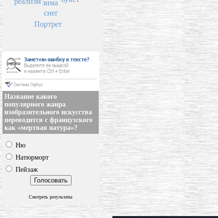
реализм
зима
снег
Портрет
Название какого
популярного жанра
изобразительного искусства
переводится с французского
как «мертвая натура»?
Ню
Натюрморт
Пейзаж
Смотреть результаты