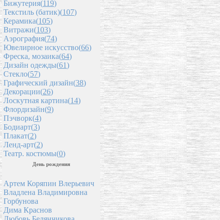
Бижутерия(
119
)
Текстиль (батик)(
107
)
Керамика(
105
)
Витражи(
103
)
Аэрография(
74
)
Ювелирное искусство(
66
)
Фреска, мозаика(
64
)
Дизайн одежды(
61
)
Стекло(
57
)
Графический дизайн(
38
)
Декорации(
26
)
Лоскутная картина(
14
)
Флордизайн(
9
)
Пэчворк(
4
)
Бодиарт(
3
)
Плакат(
2
)
Ленд-арт(
2
)
Театр. костюмы(
0
)
День рождения
Артем Коряпин Влерьевич
Владлена Владимировна
Горбунова
Дима Краснов
Любовь Белянчикова