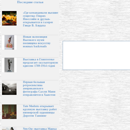
Последние статьи
«Где командовали высшие
существа: Генрих
Нюссляйн и друзья»
открывается в галерее
Гвидо В. Баудаха
Новая экспозиция
Высокого музея
посвящена искусству
южных backroads
Выставка в Глиптотеке
предлагает скульптурную
одиссею 1789-1914 годов
Первая большая
ретроспектива
американского
фотографа Салли Манн
отправляется в Хьюстон
Tate Modern открывает
крупную выставку работ
пионерской художницы
Доротеи Таннинг
Neo-Op: выставка Марка