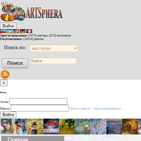
Войти
Зарегистрировано:
[1974] мастера, [373] посетителя.
Опубликовано:
[32814] работы.
Поиск по:
×
Войти
Логин
Пароль
Забыли пароль?
Зарегистрироваться
Войти
Главная