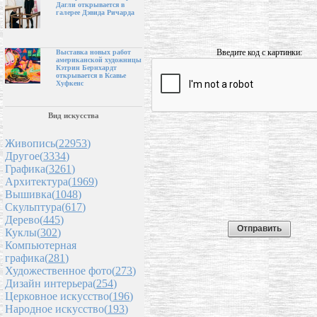
Дагли открывается в
галерее Дэвида Ричарда
Введите код с картинки:
Выставка новых работ
американской художницы
Кэтрин Бернхардт
открывается в Ксавье
Хуфкенс
Вид искусства
Живопись(
22953
)
Другое(
3334
)
Графика(
3261
)
Архитектура(
1969
)
Вышивка(
1048
)
Скульптура(
617
)
Дерево(
445
)
Куклы(
302
)
Компьютерная
графика(
281
)
Художественное фото(
273
)
Дизайн интерьера(
254
)
Церковное искусство(
196
)
Народное искусство(
193
)