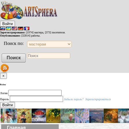
Войти
Зарегистрировано:
[1974] мастера, [373] посетителя.
Опубликовано:
[32814] работы.
Поиск по:
×
Войти
Логин
Пароль
Забыли пароль?
Зарегистрироваться
Войти
Главная