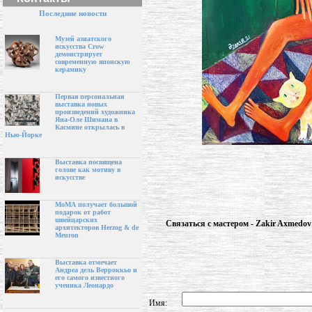
Последние новости
Музей азиатского
искусства Crow
демонстрирует
современную японскую
керамику
Первая персональная
выставка новых
произведений художника
Яна-Оле Шимана в
Касмине открылась в
Нью-Йорке
Выставка посвящена
голове как мотиву в
искусстве
МоМА получает большой
подарок от работ
швейцарских
Связаться с мастером - Zakir Axmed
архитекторов Herzog & de
Meuron
Выставка отмечает
Андреа дель Верроккьо и
его самого известного
ученика Леонардо
Имя: