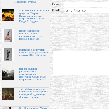
Последние статьи
Город:
E-mail:
«Где командовали высшие
существа: Генрих
Нюссляйн и друзья»
открывается в галерее
Гвидо В. Баудаха
Новая экспозиция
Высокого музея
посвящена искусству
южных backroads
Выставка в Глиптотеке
предлагает скульптурную
одиссею 1789-1914 годов
Первая большая
ретроспектива
американского
фотографа Салли Манн
отправляется в Хьюстон
Tate Modern открывает
крупную выставку работ
пионерской художницы
Доротеи Таннинг
Neo-Op: выставка Марка