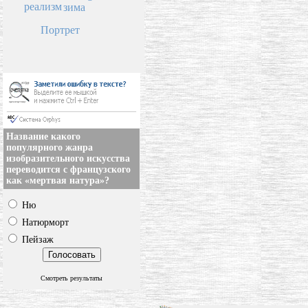
реализм
зима
Портрет
Название какого
популярного жанра
изобразительного искусства
переводится с французского
как «мертвая натура»?
Ню
Натюрморт
Пейзаж
Смотреть результаты