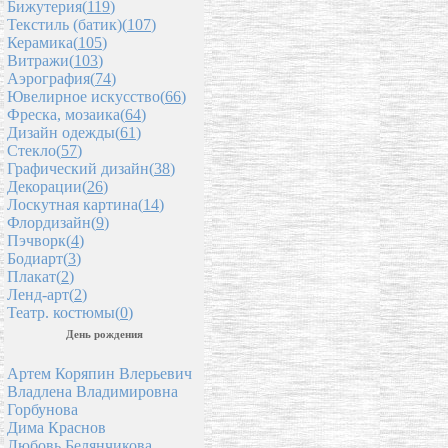
Бижутерия(
119
)
Текстиль (батик)(
107
)
Керамика(
105
)
Витражи(
103
)
Аэрография(
74
)
Ювелирное искусство(
66
)
Фреска, мозаика(
64
)
Дизайн одежды(
61
)
Стекло(
57
)
Графический дизайн(
38
)
Декорации(
26
)
Лоскутная картина(
14
)
Флордизайн(
9
)
Пэчворк(
4
)
Бодиарт(
3
)
Плакат(
2
)
Ленд-арт(
2
)
Театр. костюмы(
0
)
День рождения
Артем Коряпин Влерьевич
Владлена Владимировна
Горбунова
Дима Краснов
Любовь Белянчикова