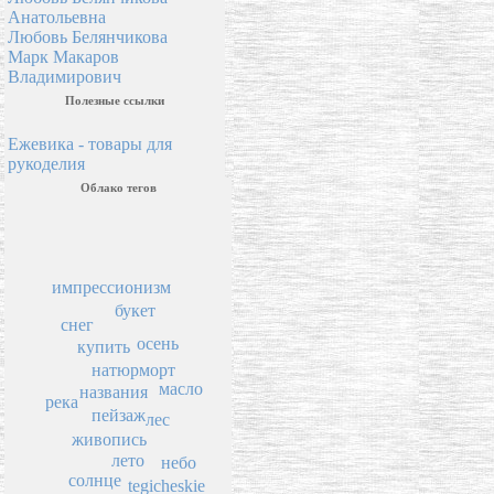
Анатольевна
Любовь Белянчикова
Марк Макаров
Владимирович
Полезные ссылки
Ежевика - товары для
рукоделия
Облако тегов
импрессионизм
букет
снег
осень
купить
натюрморт
масло
названия
река
пейзаж
лес
живопись
лето
небо
солнце
tegicheskie