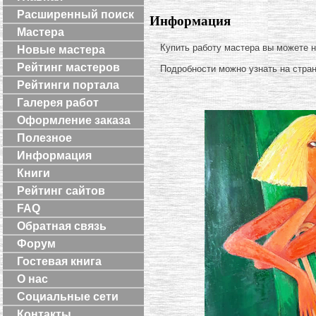
Расширенный поиск
Информация
Мастера
Купить работу мастера вы можете 
Новые мастера
Рейтинг мастеров
Подробности можно узнать на стра
Рейтинги портала
Галерея работ
Оформление заказа
Полезное
Информация
Книги
Рейтинг сайтов
FAQ
Обратная связь
Форум
Гостевая книга
О нас
Социальные сети
Контакты