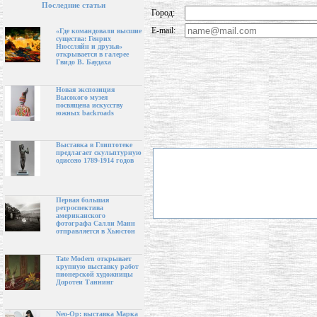
Последние статьи
Город:
E-mail:
«Где командовали высшие
существа: Генрих
Нюссляйн и друзья»
открывается в галерее
Гвидо В. Баудаха
Новая экспозиция
Высокого музея
посвящена искусству
южных backroads
Выставка в Глиптотеке
предлагает скульптурную
одиссею 1789-1914 годов
Первая большая
ретроспектива
американского
фотографа Салли Манн
отправляется в Хьюстон
Tate Modern открывает
крупную выставку работ
пионерской художницы
Доротеи Таннинг
Neo-Op: выставка Марка