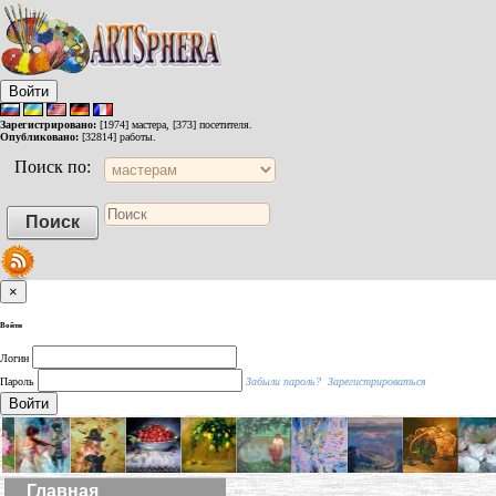
Войти
Зарегистрировано:
[1974] мастера, [373] посетителя.
Опубликовано:
[32814] работы.
Поиск по:
×
Войти
Логин
Пароль
Забыли пароль?
Зарегистрироваться
Войти
Главная