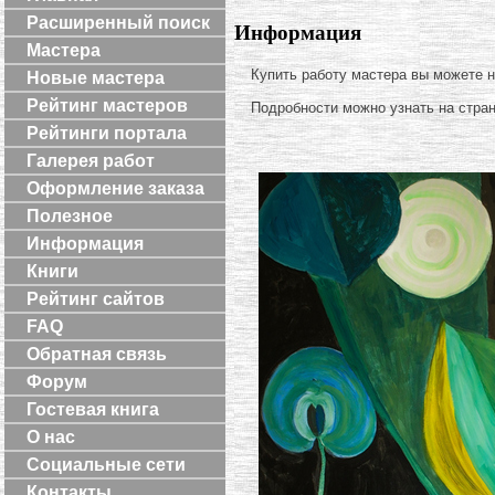
Расширенный поиск
Информация
Мастера
Купить работу мастера вы можете 
Новые мастера
Рейтинг мастеров
Подробности можно узнать на стра
Рейтинги портала
Галерея работ
Оформление заказа
Полезное
Информация
Книги
Рейтинг сайтов
FAQ
Обратная связь
Форум
Гостевая книга
О нас
Социальные сети
Контакты