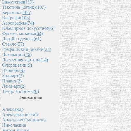
Бижутерия(
119
)
Текстиль (батик)(
107
)
Керамика(
105
)
Витражи(
103
)
Аэрография(
74
)
Ювелирное искусство(
66
)
Фреска, мозаика(
64
)
Дизайн одежды(
61
)
Стекло(
57
)
Графический дизайн(
38
)
Декорации(
26
)
Лоскутная картина(
14
)
Флордизайн(
9
)
Пэчворк(
4
)
Бодиарт(
3
)
Плакат(
2
)
Ленд-арт(
2
)
Театр. костюмы(
0
)
День рождения
Александр
Александровский
Анастасия Одинокова
Николаевна
Антон Кудин