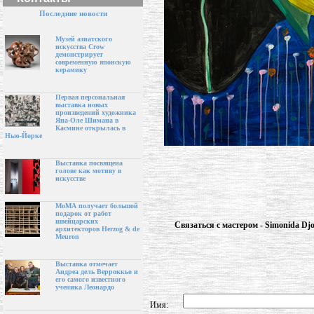
Последние новости
Музей азиатского
искусства Crow
демонстрирует
современную японскую
керамику
Первая персональная
выставка новых
произведений художника
Яна-Оле Шимана в
Касмине открылась в
Нью-Йорке
Выставка посвящена
голове как мотиву в
искусстве
МоМА получает большой
подарок от работ
швейцарских
Связаться с мастером - Simonida Djo
архитекторов Herzog & de
Meuron
Выставка отмечает
Андреа дель Верроккьо и
его самого известного
ученика Леонардо
Имя: