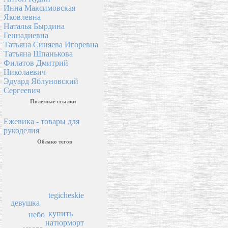
Инна Максимовская
Яковлевна
Наталья Бырдина
Геннадиевна
Татьяна Синяева Игоревна
Татьяна Шпанькова
Филатов Дмитрий
Николаевич
Эдуард Яблуновский
Сергеевич
Полезные ссылки
Ежевика - товары для
рукоделия
Облако тегов
tegicheskie
девушка
купить
небо
натюрморт