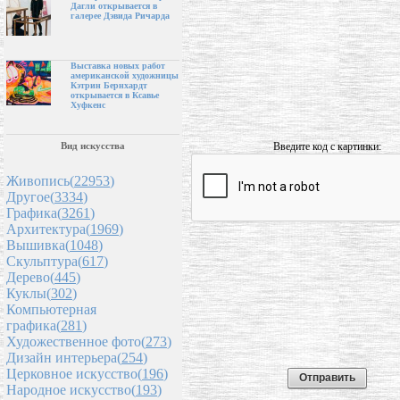
Дагли открывается в
галерее Дэвида Ричарда
Выставка новых работ
американской художницы
Кэтрин Бернхардт
открывается в Ксавье
Хуфкенс
Введите код с картинки:
Вид искусства
Живопись(
22953
)
Другое(
3334
)
Графика(
3261
)
Архитектура(
1969
)
Вышивка(
1048
)
Скульптура(
617
)
Дерево(
445
)
Куклы(
302
)
Компьютерная
графика(
281
)
Художественное фото(
273
)
Дизайн интерьера(
254
)
Церковное искусство(
196
)
Народное искусство(
193
)