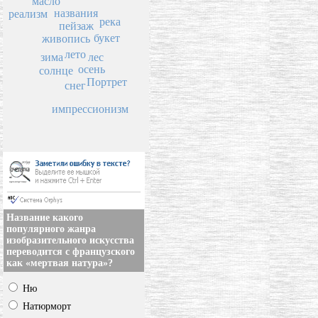
масло
названия
реализм
река
пейзаж
букет
живопись
лето
зима
лес
осень
солнце
Портрет
снег
импрессионизм
Название какого
популярного жанра
изобразительного искусства
переводится с французского
как «мертвая натура»?
Ню
Натюрморт