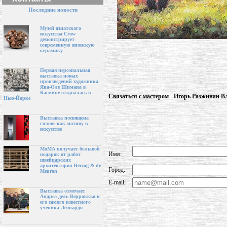
Последние новости
Музей азиатского
искусства Crow
демонстрирует
современную японскую
керамику
Первая персональная
выставка новых
произведений художника
Яна-Оле Шимана в
Касмине открылась в
Связаться с мастером - Игорь Разживин 
Нью-Йорке
Выставка посвящена
голове как мотиву в
искусстве
МоМА получает большой
Имя:
подарок от работ
швейцарских
архитекторов Herzog & de
Город:
Meuron
E-mail:
Выставка отмечает
Андреа дель Верроккьо и
его самого известного
ученика Леонардо