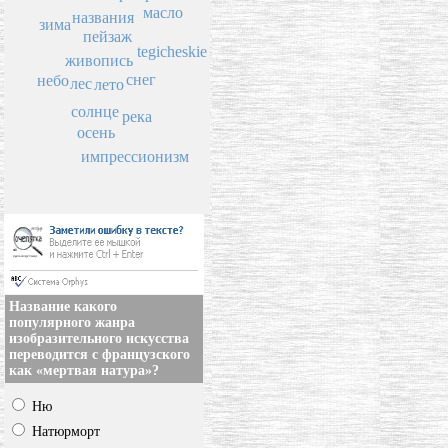
масло
названия
зима
пейзаж
tegicheskie
живопись
снег
небо
лес
лето
солнце
река
осень
импрессионизм
Название какого
популярного жанра
изобразительного искусства
переводится с французского
как «мертвая натура»?
Ню
Натюрморт