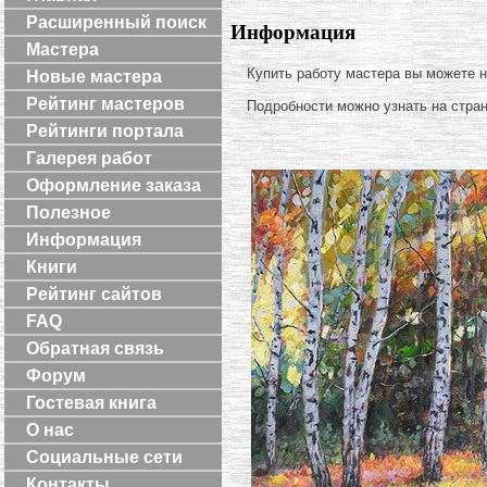
Расширенный поиск
Информация
Мастера
Купить работу мастера вы можете 
Новые мастера
Рейтинг мастеров
Подробности можно узнать на стра
Рейтинги портала
Галерея работ
Оформление заказа
Полезное
Информация
Книги
Рейтинг сайтов
FAQ
Обратная связь
Форум
Гостевая книга
О нас
Социальные сети
Контакты