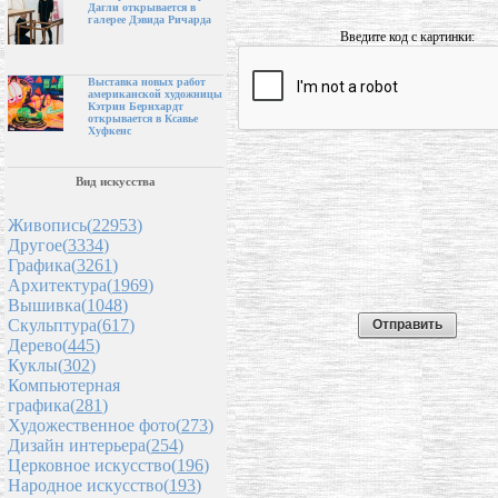
Дагли открывается в
галерее Дэвида Ричарда
Введите код с картинки:
Выставка новых работ
американской художницы
Кэтрин Бернхардт
открывается в Ксавье
Хуфкенс
Вид искусства
Живопись(
22953
)
Другое(
3334
)
Графика(
3261
)
Архитектура(
1969
)
Вышивка(
1048
)
Скульптура(
617
)
Дерево(
445
)
Куклы(
302
)
Компьютерная
графика(
281
)
Художественное фото(
273
)
Дизайн интерьера(
254
)
Церковное искусство(
196
)
Народное искусство(
193
)