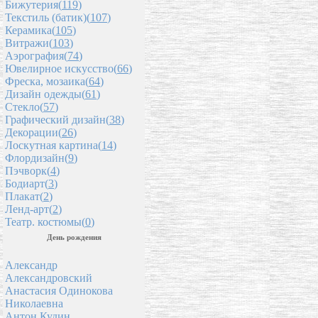
Бижутерия(
119
)
Текстиль (батик)(
107
)
Керамика(
105
)
Витражи(
103
)
Аэрография(
74
)
Ювелирное искусство(
66
)
Фреска, мозаика(
64
)
Дизайн одежды(
61
)
Стекло(
57
)
Графический дизайн(
38
)
Декорации(
26
)
Лоскутная картина(
14
)
Флордизайн(
9
)
Пэчворк(
4
)
Бодиарт(
3
)
Плакат(
2
)
Ленд-арт(
2
)
Театр. костюмы(
0
)
День рождения
Александр
Александровский
Анастасия Одинокова
Николаевна
Антон Кудин