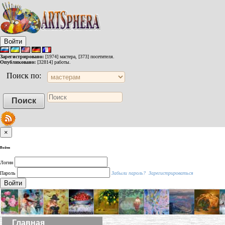
Войти
Зарегистрировано:
[1974] мастера, [373] посетителя.
Опубликовано:
[32814] работы.
Поиск по:
×
Войти
Логин
Пароль
Забыли пароль?
Зарегистрироваться
Войти
Главная