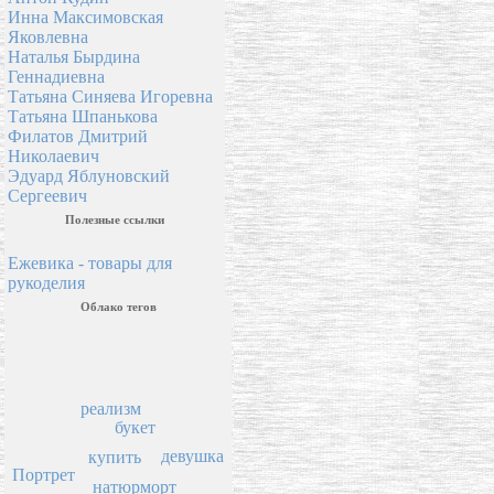
Инна Максимовская
Яковлевна
Наталья Бырдина
Геннадиевна
Татьяна Синяева Игоревна
Татьяна Шпанькова
Филатов Дмитрий
Николаевич
Эдуард Яблуновский
Сергеевич
Полезные ссылки
Ежевика - товары для
рукоделия
Облако тегов
реализм
букет
девушка
купить
Портрет
натюрморт