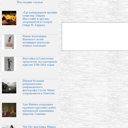
Последние статьи
«Где командовали высшие
существа: Генрих
Нюссляйн и друзья»
открывается в галерее
Гвидо В. Баудаха
Новая экспозиция
Высокого музея
посвящена искусству
южных backroads
Выставка в Глиптотеке
предлагает скульптурную
одиссею 1789-1914 годов
Первая большая
ретроспектива
американского
фотографа Салли Манн
отправляется в Хьюстон
Tate Modern открывает
крупную выставку работ
пионерской художницы
Доротеи Таннинг
Neo-Op: выставка Марка