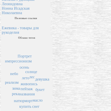
Леонидовна
Нонна Исадская
Николаевна
Полезные ссылки
Ежевика - товары для
рукоделия
Облако тегов
Портрет
импрессионизм
осень
солнце
небо
лес
лето
девушка
реализм
живопись
зима
пейзаж
букет
река
названия
масло
натюрморт
снег
купить