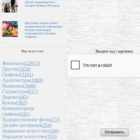
Дагли открывается в
галерее Дэвида Ричарда
Выставка новых работ
американской художницы
Кэтрин Бернхардт
открывается в Ксавье
Хуфкенс
Введите код с картинки:
Вид искусства
Живопись(
22953
)
Другое(
3334
)
Графика(
3261
)
Архитектура(
1969
)
Вышивка(
1048
)
Скульптура(
617
)
Дерево(
445
)
Куклы(
302
)
Компьютерная
графика(
281
)
Художественное фото(
273
)
Дизайн интерьера(
254
)
Церковное искусство(
196
)
Народное искусство(
193
)