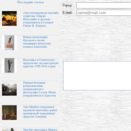
Последние статьи
Город:
E-mail:
«Где командовали высшие
существа: Генрих
Нюссляйн и друзья»
открывается в галерее
Гвидо В. Баудаха
Новая экспозиция
Высокого музея
посвящена искусству
южных backroads
Выставка в Глиптотеке
предлагает скульптурную
одиссею 1789-1914 годов
Первая большая
ретроспектива
американского
фотографа Салли Манн
отправляется в Хьюстон
Tate Modern открывает
крупную выставку работ
пионерской художницы
Доротеи Таннинг
Neo-Op: выставка Марка