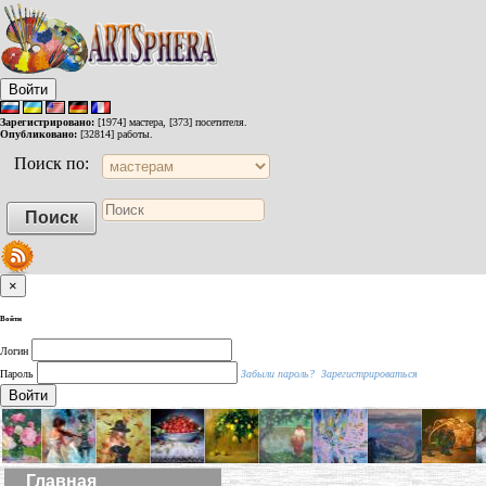
Войти
Зарегистрировано:
[1974] мастера, [373] посетителя.
Опубликовано:
[32814] работы.
Поиск по:
×
Войти
Логин
Пароль
Забыли пароль?
Зарегистрироваться
Войти
Главная