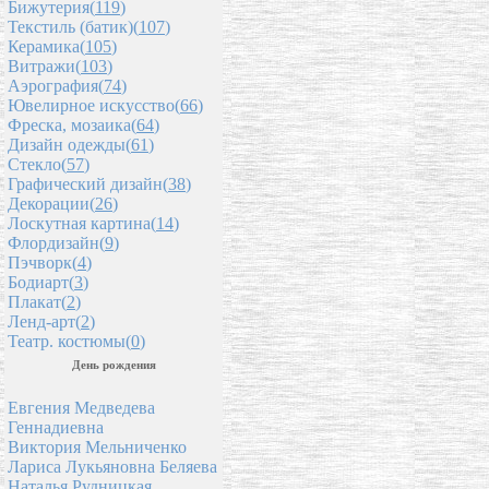
Бижутерия(
119
)
Текстиль (батик)(
107
)
Керамика(
105
)
Витражи(
103
)
Аэрография(
74
)
Ювелирное искусство(
66
)
Фреска, мозаика(
64
)
Дизайн одежды(
61
)
Стекло(
57
)
Графический дизайн(
38
)
Декорации(
26
)
Лоскутная картина(
14
)
Флордизайн(
9
)
Пэчворк(
4
)
Бодиарт(
3
)
Плакат(
2
)
Ленд-арт(
2
)
Театр. костюмы(
0
)
День рождения
Евгения Медведева
Геннадиевна
Виктория Мельниченко
Лариса Лукьяновна Беляева
Наталья Рудницкая