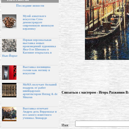
Последние новости
Музей азиатского
искусства Crow
демонстрирует
современную японскую
керамику
Первая персональная
выставка новых
произведений художника
Яна-Оле Шимана в
Касмине открылась в
Нью-Йорке
Выставка посвящена
голове как мотиву в
искусстве
МоМА получает большой
подарок от работ
швейцарских
Связаться с мастером - Игорь Разживин 
архитекторов Herzog & de
Meuron
Выставка отмечает
Андреа дель Верроккьо и
его самого известного
ученика Леонардо
Имя: