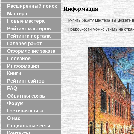
Расширенный поиск
Информация
Мастера
Купить работу мастера вы можете 
Новые мастера
Рейтинг мастеров
Подробности можно узнать на стра
Рейтинги портала
Галерея работ
Оформление заказа
Полезное
Информация
Книги
Рейтинг сайтов
FAQ
Обратная связь
Форум
Гостевая книга
О нас
Социальные сети
Контакты