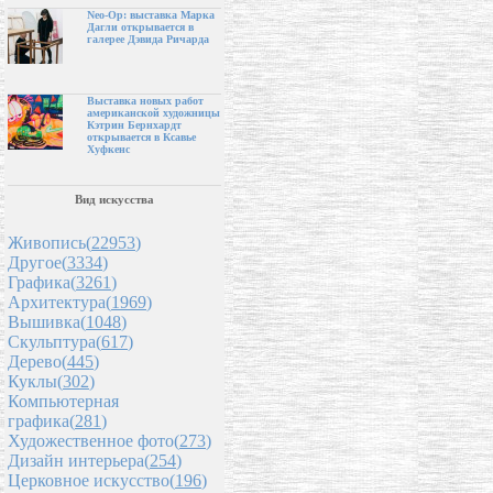
Neo-Op: выставка Марка
Дагли открывается в
галерее Дэвида Ричарда
Выставка новых работ
американской художницы
Кэтрин Бернхардт
открывается в Ксавье
Хуфкенс
Вид искусства
Живопись(
22953
)
Другое(
3334
)
Графика(
3261
)
Архитектура(
1969
)
Вышивка(
1048
)
Скульптура(
617
)
Дерево(
445
)
Куклы(
302
)
Компьютерная
графика(
281
)
Художественное фото(
273
)
Дизайн интерьера(
254
)
Церковное искусство(
196
)