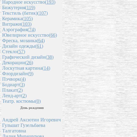
Народное искусство(
193
)
Бижутерия(
119
)
Текстиль (батик)(
107
)
Керамика(
105
)
Витражи(
103
)
Аэрография(
74
)
Ювелирное искусство(
66
)
Фреска, мозаика(
64
)
Дизайн одежды(
61
)
Стекло(
57
)
Графический дизайн(
38
)
Декорации(
26
)
Лоскутная картина(
14
)
Флордизайн(
9
)
Пэчворк(
4
)
Бодиарт(
3
)
Плакат(
2
)
Ленд-арт(
2
)
Театр. костюмы(
0
)
День рождения
Андрей Аксютин Игоревич
Гульшат Гузельбаева
Талгатовна
Лилия Мирашурова