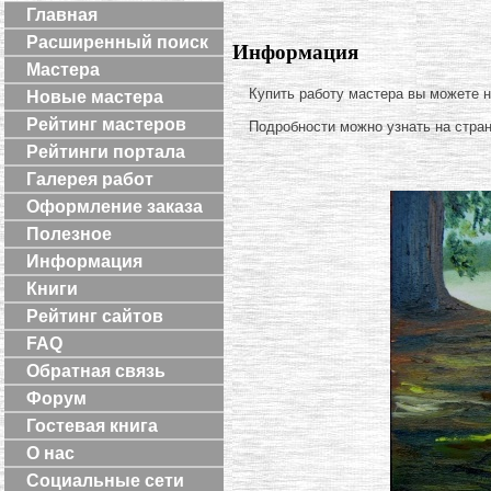
Главная
Расширенный поиск
Информация
Мастера
Купить работу мастера вы можете 
Новые мастера
Рейтинг мастеров
Подробности можно узнать на стра
Рейтинги портала
Галерея работ
Оформление заказа
Полезное
Информация
Книги
Рейтинг сайтов
FAQ
Обратная связь
Форум
Гостевая книга
О нас
Социальные сети