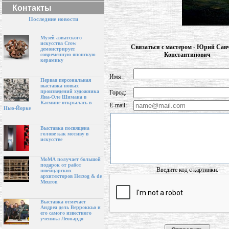
Контакты
Последние новости
Музей азиатского
искусства Crow
Связаться с мастером - Юрий Cав
демонстрирует
Константинович
современную японскую
керамику
Имя:
Первая персональная
выставка новых
произведений художника
Город:
Яна-Оле Шимана в
Касмине открылась в
E-mail:
Нью-Йорке
Выставка посвящена
голове как мотиву в
искусстве
МоМА получает большой
подарок от работ
Введите код с картинки:
швейцарских
архитекторов Herzog & de
Meuron
Выставка отмечает
Андреа дель Верроккьо и
его самого известного
ученика Леонардо