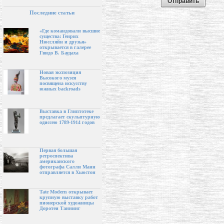
Последние статьи
«Где командовали высшие
существа: Генрих
Нюссляйн и друзья»
открывается в галерее
Гвидо В. Баудаха
Новая экспозиция
Высокого музея
посвящена искусству
южных backroads
Выставка в Глиптотеке
предлагает скульптурную
одиссею 1789-1914 годов
Первая большая
ретроспектива
американского
фотографа Салли Манн
отправляется в Хьюстон
Tate Modern открывает
крупную выставку работ
пионерской художницы
Доротеи Таннинг