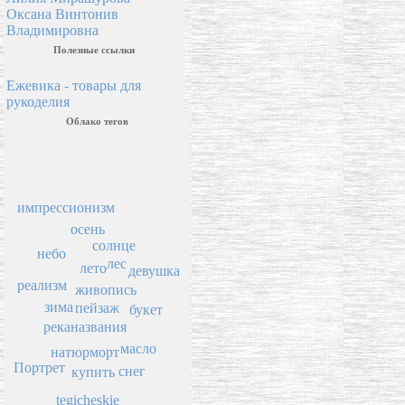
Оксана Винтонив
Владимировна
Полезные ссылки
Ежевика - товары для
рукоделия
Облако тегов
импрессионизм
осень
солнце
небо
лес
лето
девушка
реализм
живопись
зима
пейзаж
букет
река
названия
масло
натюрморт
Портрет
снег
купить
tegicheskie