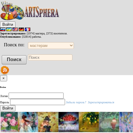
Войти
Зарегистрировано:
[1974] мастера, [373] посетителя.
Опубликовано:
[32814] работы.
Поиск по:
×
Войти
Логин
Пароль
Забыли пароль?
Зарегистрироваться
Войти