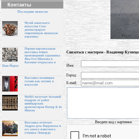
Контакты
Последние новости
Музей азиатского
искусства Crow
демонстрирует
современную японскую
керамику
Первая персональная
Связаться с мастером - Владимир Кузнецо
выставка новых
произведений художника
Яна-Оле Шимана в
Касмине открылась в
Имя:
Нью-Йорке
Город:
Выставка посвящена
голове как мотиву в
E-mail:
искусстве
МоМА получает большой
подарок от работ
швейцарских
архитекторов Herzog & de
Meuron
Введите код с картинки:
Выставка отмечает
Андреа дель Верроккьо и
его самого известного
ученика Леонардо