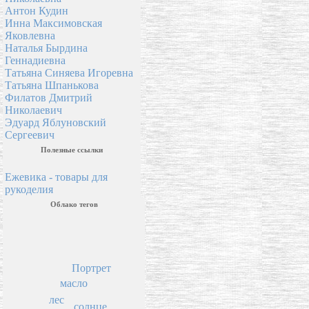
Антон Кудин
Инна Максимовская
Яковлевна
Наталья Бырдина
Геннадиевна
Татьяна Синяева Игоревна
Татьяна Шпанькова
Филатов Дмитрий
Николаевич
Эдуард Яблуновский
Сергеевич
Полезные ссылки
Ежевика - товары для
рукоделия
Облако тегов
Портрет
масло
лес
солнце