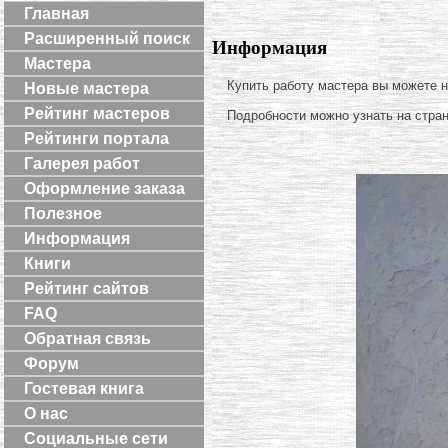
Главная
Расширенный поиск
Информация
Мастера
Купить работу мастера вы можете 
Новые мастера
Рейтинг мастеров
Подробности можно узнать на стра
Рейтинги портала
Галерея работ
Оформление заказа
Полезное
Информация
Книги
Рейтинг сайтов
FAQ
Обратная связь
Форум
Гостевая книга
О нас
Социальные сети