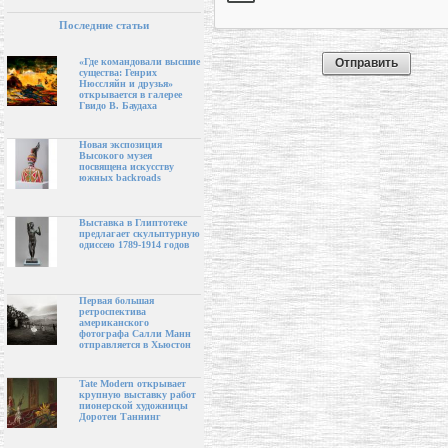
Последние статьи
«Где командовали высшие
существа: Генрих
Нюссляйн и друзья»
открывается в галерее
Гвидо В. Баудаха
Новая экспозиция
Высокого музея
посвящена искусству
южных backroads
Выставка в Глиптотеке
предлагает скульптурную
одиссею 1789-1914 годов
Первая большая
ретроспектива
американского
фотографа Салли Манн
отправляется в Хьюстон
Tate Modern открывает
крупную выставку работ
пионерской художницы
Доротеи Таннинг