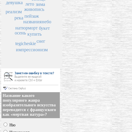
девушка
лето
зима
живопись
реализм
пейзаж
река
названия
небо
натюрморт
букет
осень
купить
снег
tegicheskie
импрессионизм
Название какого
популярного жанра
изобразительного искусства
переводится с французского
как «мертвая натура»?
Ню