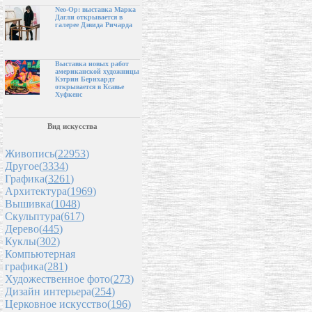
Neo-Op: выставка Марка
Дагли открывается в
галерее Дэвида Ричарда
Выставка новых работ
американской художницы
Кэтрин Бернхардт
открывается в Ксавье
Хуфкенс
Вид искусства
Живопись(
22953
)
Другое(
3334
)
Графика(
3261
)
Архитектура(
1969
)
Вышивка(
1048
)
Скульптура(
617
)
Дерево(
445
)
Куклы(
302
)
Компьютерная
графика(
281
)
Художественное фото(
273
)
Дизайн интерьера(
254
)
Церковное искусство(
196
)