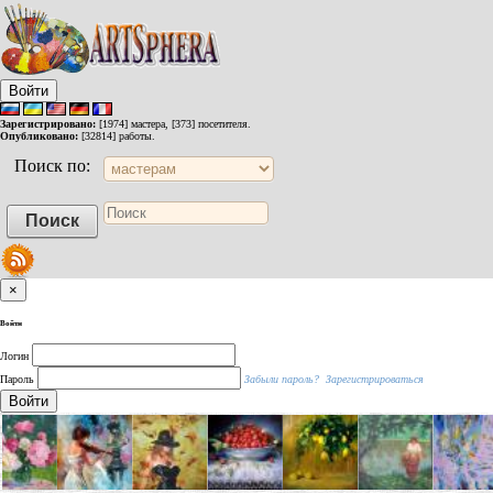
Войти
Зарегистрировано:
[1974] мастера, [373] посетителя.
Опубликовано:
[32814] работы.
Поиск по:
×
Войти
Логин
Пароль
Забыли пароль?
Зарегистрироваться
Войти