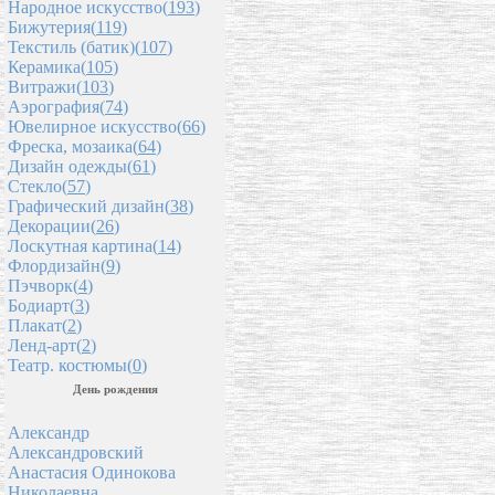
Народное искусство(
193
)
Бижутерия(
119
)
Текстиль (батик)(
107
)
Керамика(
105
)
Витражи(
103
)
Аэрография(
74
)
Ювелирное искусство(
66
)
Фреска, мозаика(
64
)
Дизайн одежды(
61
)
Стекло(
57
)
Графический дизайн(
38
)
Декорации(
26
)
Лоскутная картина(
14
)
Флордизайн(
9
)
Пэчворк(
4
)
Бодиарт(
3
)
Плакат(
2
)
Ленд-арт(
2
)
Театр. костюмы(
0
)
День рождения
Александр
Александровский
Анастасия Одинокова
Николаевна