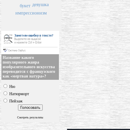
девушка
букет
импрессионизм
Название какого
популярного жанра
изобразительного искусства
переводится с французского
как «мертвая натура»?
Ню
Натюрморт
Пейзаж
Смотреть результаты