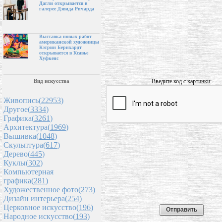
Дагли открывается в
галерее Дэвида Ричарда
Выставка новых работ
американской художницы
Кэтрин Бернхардт
открывается в Ксавье
Хуфкенс
Введите код с картинки:
Вид искусства
Живопись(
22953
)
Другое(
3334
)
Графика(
3261
)
Архитектура(
1969
)
Вышивка(
1048
)
Скульптура(
617
)
Дерево(
445
)
Куклы(
302
)
Компьютерная
графика(
281
)
Художественное фото(
273
)
Дизайн интерьера(
254
)
Церковное искусство(
196
)
Народное искусство(
193
)