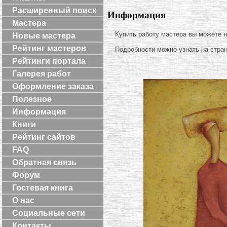
Расширенный поиск
Информация
Мастера
Купить работу мастера вы можете 
Новые мастера
Рейтинг мастеров
Подробности можно узнать на стра
Рейтинги портала
Галерея работ
Оформление заказа
Полезное
Информация
Книги
Рейтинг сайтов
FAQ
Обратная связь
Форум
Гостевая книга
О нас
Социальные сети
Контакты