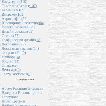
Бижутерия(
119
)
Текстиль (батик)(
107
)
Керамика(
105
)
Витражи(
103
)
Аэрография(
74
)
Ювелирное искусство(
66
)
Фреска, мозаика(
64
)
Дизайн одежды(
61
)
Стекло(
57
)
Графический дизайн(
38
)
Декорации(
26
)
Лоскутная картина(
14
)
Флордизайн(
9
)
Пэчворк(
4
)
Бодиарт(
3
)
Плакат(
2
)
Ленд-арт(
2
)
Театр. костюмы(
0
)
День рождения
Артем Коряпин Влерьевич
Владлена Владимировна
Горбунова
Дима Краснов
Любовь Белянчикова