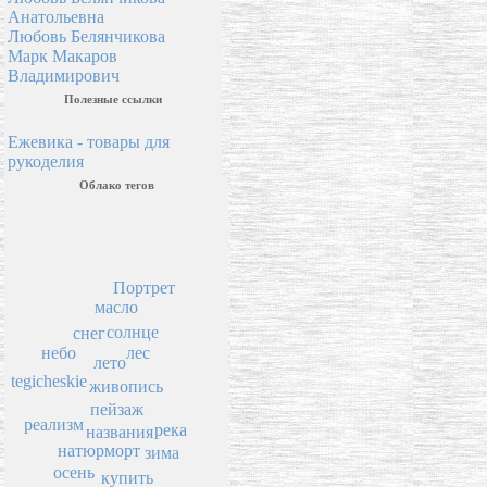
Анатольевна
Любовь Белянчикова
Марк Макаров
Владимирович
Полезные ссылки
Ежевика - товары для
рукоделия
Облако тегов
Портрет
масло
солнце
снег
небо
лес
лето
tegicheskie
живопись
пейзаж
реализм
река
названия
натюрморт
зима
осень
купить