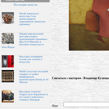
Последние новости
Музей азиатского
искусства Crow
демонстрирует
современную японскую
керамику
Первая персональная
выставка новых
произведений художника
Яна-Оле Шимана в
Касмине открылась в
Нью-Йорке
Выставка посвящена
голове как мотиву в
искусстве
МоМА получает большой
подарок от работ
швейцарских
Связаться с мастером - Владимир Кузнецо
архитекторов Herzog & de
Meuron
Выставка отмечает
Андреа дель Верроккьо и
его самого известного
ученика Леонардо
Имя: