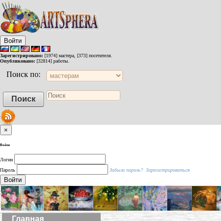
Войти
Зарегистрировано:
[1974] мастера, [373] посетителя.
Опубликовано:
[32814] работы.
Поиск по:
×
Войти
Логин
Пароль
Забыли пароль?
Зарегистрироваться
Войти
Главная