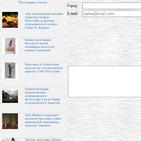
Последние статьи
Город:
E-mail:
«Где командовали высшие
существа: Генрих
Нюссляйн и друзья»
открывается в галерее
Гвидо В. Баудаха
Новая экспозиция
Высокого музея
посвящена искусству
южных backroads
Выставка в Глиптотеке
предлагает скульптурную
одиссею 1789-1914 годов
Первая большая
ретроспектива
американского
фотографа Салли Манн
отправляется в Хьюстон
Tate Modern открывает
крупную выставку работ
пионерской художницы
Доротеи Таннинг
Neo-Op: выставка Марка