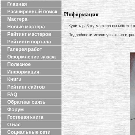
Главная
Расширенный поиск
Информация
Мастера
Купить работу мастера вы можете 
Новые мастера
Рейтинг мастеров
Подробности можно узнать на стра
Рейтинги портала
Галерея работ
Оформление заказа
Полезное
Информация
Книги
Рейтинг сайтов
FAQ
Обратная связь
Форум
Гостевая книга
О нас
Социальные сети