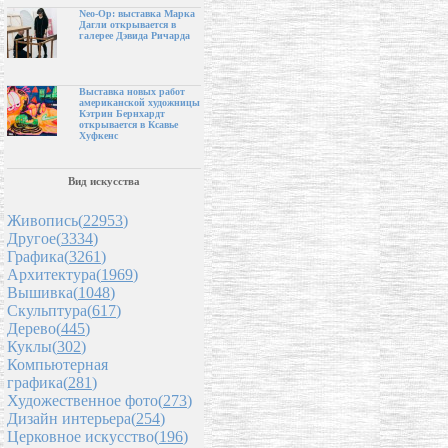
Neo-Op: выставка Марка
Дагли открывается в
галерее Дэвида Ричарда
Выставка новых работ
американской художницы
Кэтрин Бернхардт
открывается в Ксавье
Хуфкенс
Вид искусства
Живопись(
22953
)
Другое(
3334
)
Графика(
3261
)
Архитектура(
1969
)
Вышивка(
1048
)
Скульптура(
617
)
Дерево(
445
)
Куклы(
302
)
Компьютерная
графика(
281
)
Художественное фото(
273
)
Дизайн интерьера(
254
)
Церковное искусство(
196
)