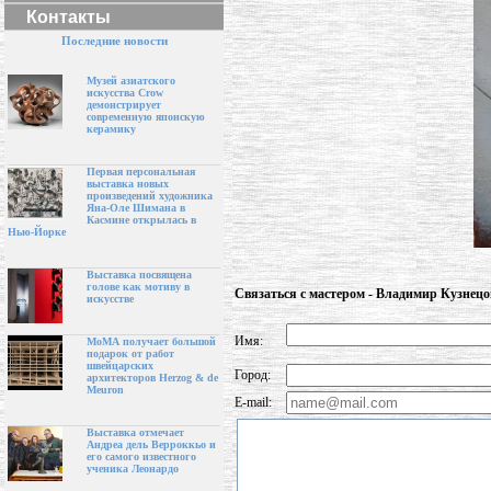
Контакты
Последние новости
Музей азиатского
искусства Crow
демонстрирует
современную японскую
керамику
Первая персональная
выставка новых
произведений художника
Яна-Оле Шимана в
Касмине открылась в
Нью-Йорке
Выставка посвящена
голове как мотиву в
Связаться с мастером - Владимир Кузнецо
искусстве
Имя:
МоМА получает большой
подарок от работ
швейцарских
Город:
архитекторов Herzog & de
Meuron
E-mail:
Выставка отмечает
Андреа дель Верроккьо и
его самого известного
ученика Леонардо