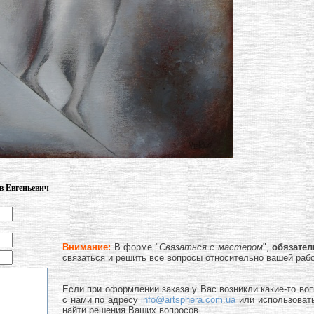
в Евгеньевич
Внимание:
В форме "
Связаться с мастером
",
обязате
связаться и решить все вопросы относительно вашей раб
Если при оформлении заказа у Вас возникли какие-то во
с нами по адресу
info@artsphera.com.ua
или использоват
найти решения Ваших вопросов.