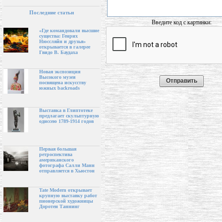
Последние статьи
Введите код с картинки:
«Где командовали высшие
существа: Генрих
Нюссляйн и друзья»
открывается в галерее
Гвидо В. Баудаха
Новая экспозиция
Высокого музея
посвящена искусству
южных backroads
Выставка в Глиптотеке
предлагает скульптурную
одиссею 1789-1914 годов
Первая большая
ретроспектива
американского
фотографа Салли Манн
отправляется в Хьюстон
Tate Modern открывает
крупную выставку работ
пионерской художницы
Доротеи Таннинг