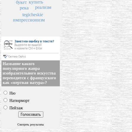
купить
букет
реализм
река
tegicheskie
импрессионизм
Название какого
популярного жанра
изобразительного искусства
переводится с французского
как «мертвая натура»?
Ню
Натюрморт
Пейзаж
Смотреть результаты