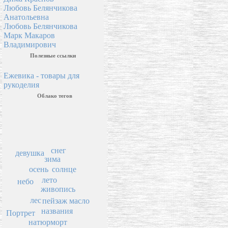
Любовь Белянчикова
Анатольевна
Любовь Белянчикова
Марк Макаров
Владимирович
Полезные ссылки
Ежевика - товары для
рукоделия
Облако тегов
снег
девушка
зима
осень
солнце
лето
небо
живопись
лес
масло
пейзаж
названия
Портрет
натюрморт