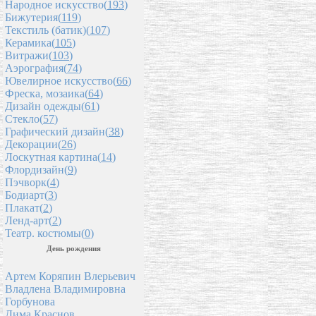
Народное искусство(
193
)
Бижутерия(
119
)
Текстиль (батик)(
107
)
Керамика(
105
)
Витражи(
103
)
Аэрография(
74
)
Ювелирное искусство(
66
)
Фреска, мозаика(
64
)
Дизайн одежды(
61
)
Стекло(
57
)
Графический дизайн(
38
)
Декорации(
26
)
Лоскутная картина(
14
)
Флордизайн(
9
)
Пэчворк(
4
)
Бодиарт(
3
)
Плакат(
2
)
Ленд-арт(
2
)
Театр. костюмы(
0
)
День рождения
Артем Коряпин Влерьевич
Владлена Владимировна
Горбунова
Дима Краснов