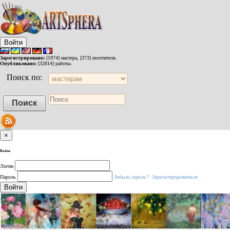
Войти
Зарегистрировано:
[1974] мастера, [373] посетителя.
Опубликовано:
[32814] работы.
Поиск по:
×
Войти
Логин
Пароль
Забыли пароль?
Зарегистрироваться
Войти