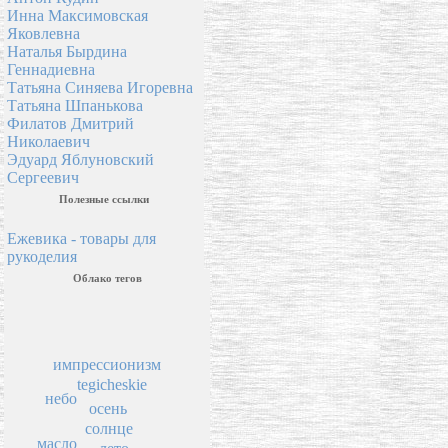
Инна Максимовская
Яковлевна
Наталья Бырдина
Геннадиевна
Татьяна Синяева Игоревна
Татьяна Шпанькова
Филатов Дмитрий
Николаевич
Эдуард Яблуновский
Сергеевич
Полезные ссылки
Ежевика - товары для
рукоделия
Облако тегов
импрессионизм
tegicheskie
небо
осень
солнце
масло