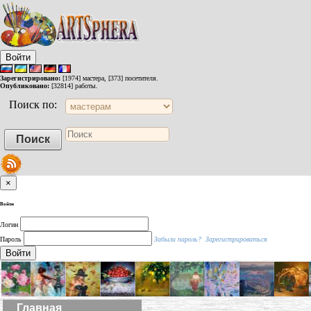
Войти
Зарегистрировано:
[1974] мастера, [373] посетителя.
Опубликовано:
[32814] работы.
Поиск по:
×
Войти
Логин
Пароль
Забыли пароль?
Зарегистрироваться
Войти
Главная