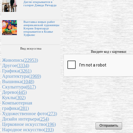
Дагли открывается в
галерее Дэвида Ричарда
Выставка новых работ
американской художницы
Кэтрин Бернхардт
открывается в Ксавье
Хуфкенс
Вид искусства
Введите код с картинки:
Живопись(
22953
)
Другое(
3334
)
Графика(
3261
)
Архитектура(
1969
)
Вышивка(
1048
)
Скульптура(
617
)
Дерево(
445
)
Куклы(
302
)
Компьютерная
графика(
281
)
Художественное фото(
273
)
Дизайн интерьера(
254
)
Церковное искусство(
196
)
Народное искусство(
193
)