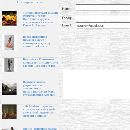
Последние статьи
Имя:
«Где командовали высшие
существа: Генрих
Город:
Нюссляйн и друзья»
открывается в галерее
E-mail:
Гвидо В. Баудаха
Новая экспозиция
Высокого музея
посвящена искусству
южных backroads
Выставка в Глиптотеке
предлагает скульптурную
одиссею 1789-1914 годов
Первая большая
ретроспектива
американского
фотографа Салли Манн
отправляется в Хьюстон
Tate Modern открывает
крупную выставку работ
пионерской художницы
Доротеи Таннинг
Neo-Op: выставка Марка