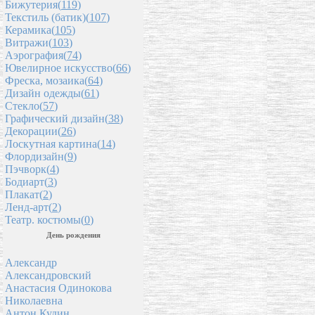
Бижутерия(
119
)
Текстиль (батик)(
107
)
Керамика(
105
)
Витражи(
103
)
Аэрография(
74
)
Ювелирное искусство(
66
)
Фреска, мозаика(
64
)
Дизайн одежды(
61
)
Стекло(
57
)
Графический дизайн(
38
)
Декорации(
26
)
Лоскутная картина(
14
)
Флордизайн(
9
)
Пэчворк(
4
)
Бодиарт(
3
)
Плакат(
2
)
Ленд-арт(
2
)
Театр. костюмы(
0
)
День рождения
Александр
Александровский
Анастасия Одинокова
Николаевна
Антон Кудин