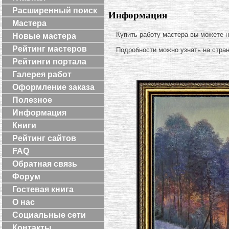
Расширенный поиск
Информация
Мастера
Купить работу мастера вы можете 
Новые мастера
Рейтинг мастеров
Подробности можно узнать на стра
Рейтинги портала
Галерея работ
Оформление заказа
Полезное
Информация
Книги
Рейтинг сайтов
FAQ
Обратная связь
Форум
Гостевая книга
О нас
Социальные сети
Контакты