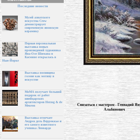
Последние новости
Музей азиатского
искусства Crow
демонстрирует
современную японскую
керамику
Первая персональная
выставка новых
произведений художника
Яна-Оле Шимана в
Касмине открылась в
Нью-Йорке
Выставка посвящена
голове как мотиву в
искусстве
МоМА получает большой
подарок от работ
швейцарских
архитекторов Herzog & de
Связаться с мастером - Геннадий Я
Meuron
Альбинович
Выставка отмечает
Андреа дель Верроккьо и
его самого известного
ученика Леонардо