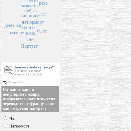
лето
река
названия
пейзаж
лес
живопись
натюрморт
девушка
купить
букет
реализм
зима
снег
Портрет
Название какого
популярного жанра
изобразительного искусства
переводится с французского
как «мертвая натура»?
Ню
Натюрморт