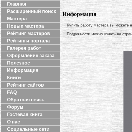
Главная
Расширенный поиск
Информация
Мастера
Купить работу мастера вы можете 
Новые мастера
Рейтинг мастеров
Подробности можно узнать на стра
Рейтинги портала
Галерея работ
Оформление заказа
Полезное
Информация
Книги
Рейтинг сайтов
FAQ
Обратная связь
Форум
Гостевая книга
О нас
Социальные сети