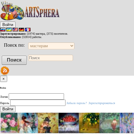
Войти
Зарегистрировано:
[1974] мастера, [373] посетителя.
Опубликовано:
[32814] работы.
Поиск по:
×
Войти
Логин
Пароль
Забыли пароль?
Зарегистрироваться
Войти