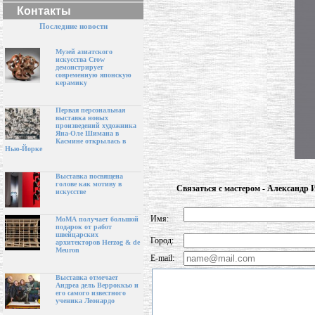
Контакты
Последние новости
Музей азиатского
искусства Crow
демонстрирует
современную японскую
керамику
Первая персональная
выставка новых
произведений художника
Яна-Оле Шимана в
Касмине открылась в
Нью-Йорке
Выставка посвящена
голове как мотиву в
Связаться с мастером - Александр 
искусстве
Имя:
МоМА получает большой
подарок от работ
швейцарских
Город:
архитекторов Herzog & de
Meuron
E-mail:
Выставка отмечает
Андреа дель Верроккьо и
его самого известного
ученика Леонардо