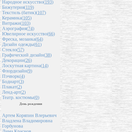
Народное искусство(
193
)
Бижутерия(
119
)
Текстиль (батик)(
107
)
Керамика(
105
)
Витражи(
103
)
Аэрография(
74
)
Ювелирное искусство(
66
)
Фреска, мозаика(
64
)
Дизайн одежды(
61
)
Стекло(
57
)
Графический дизайн(
38
)
Декорации(
26
)
Лоскутная картина(
14
)
Флордизайн(
9
)
Пэчворк(
4
)
Бодиарт(
3
)
Плакат(
2
)
Ленд-арт(
2
)
Театр. костюмы(
0
)
День рождения
Артем Коряпин Влерьевич
Владлена Владимировна
Горбунова
Дима Краснов