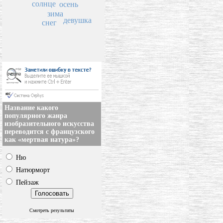
солнце
осень
зима
девушка
снег
Название какого
популярного жанра
изобразительного искусства
переводится с французского
как «мертвая натура»?
Ню
Натюрморт
Пейзаж
Смотреть результаты