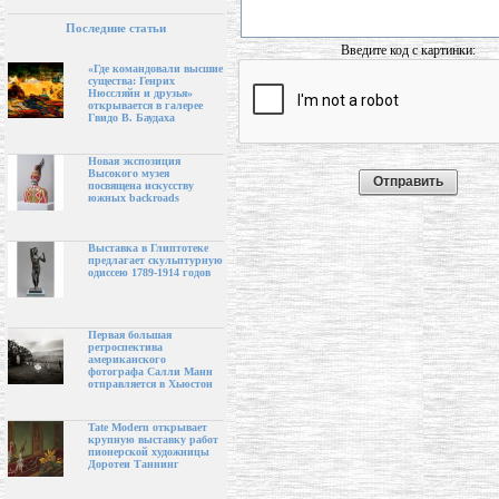
Последние статьи
Введите код с картинки:
«Где командовали высшие
существа: Генрих
Нюссляйн и друзья»
открывается в галерее
Гвидо В. Баудаха
Новая экспозиция
Высокого музея
посвящена искусству
южных backroads
Выставка в Глиптотеке
предлагает скульптурную
одиссею 1789-1914 годов
Первая большая
ретроспектива
американского
фотографа Салли Манн
отправляется в Хьюстон
Tate Modern открывает
крупную выставку работ
пионерской художницы
Доротеи Таннинг