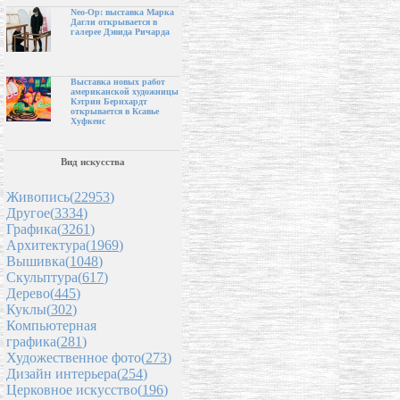
Neo-Op: выставка Марка
Дагли открывается в
галерее Дэвида Ричарда
Выставка новых работ
американской художницы
Кэтрин Бернхардт
открывается в Ксавье
Хуфкенс
Вид искусства
Живопись(
22953
)
Другое(
3334
)
Графика(
3261
)
Архитектура(
1969
)
Вышивка(
1048
)
Скульптура(
617
)
Дерево(
445
)
Куклы(
302
)
Компьютерная
графика(
281
)
Художественное фото(
273
)
Дизайн интерьера(
254
)
Церковное искусство(
196
)