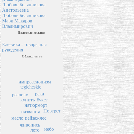
Любовь Белянчикова
Анатольевна
Любовь Белянчикова
Марк Макаров
Владимирович
Полезные ссылки
Ежевика - товары для
рукоделия
Облако тегов
импрессионизм
tegicheskie
река
реализм
букет
купить
натюрморт
Портрет
названия
пейзаж
масло
лес
живопись
небо
лето