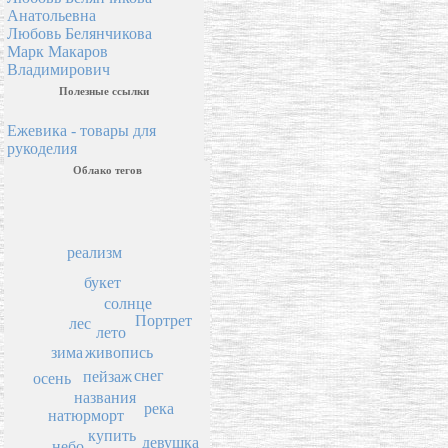
Анатольевна
Любовь Белянчикова
Марк Макаров
Владимирович
Полезные ссылки
Ежевика - товары для
рукоделия
Облако тегов
реализм
букет
солнце
Портрет
лес
лето
зима
живопись
снег
пейзаж
осень
названия
река
натюрморт
купить
девушка
небо