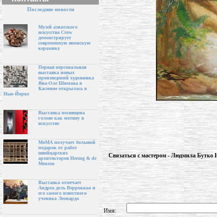
Последние новости
Музей азиатского
искусства Crow
демонстрирует
современную японскую
керамику
Первая персональная
выставка новых
произведений художника
Яна-Оле Шимана в
Касмине открылась в
Нью-Йорке
Выставка посвящена
голове как мотиву в
искусстве
МоМА получает большой
подарок от работ
швейцарских
Связаться с мастером - Людмила Бутко 
архитекторов Herzog & de
Meuron
Выставка отмечает
Андреа дель Верроккьо и
его самого известного
ученика Леонардо
Имя: