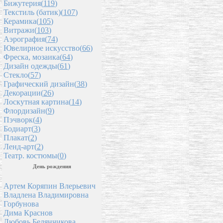
Бижутерия(
119
)
Текстиль (батик)(
107
)
Керамика(
105
)
Витражи(
103
)
Аэрография(
74
)
Ювелирное искусство(
66
)
Фреска, мозаика(
64
)
Дизайн одежды(
61
)
Стекло(
57
)
Графический дизайн(
38
)
Декорации(
26
)
Лоскутная картина(
14
)
Флордизайн(
9
)
Пэчворк(
4
)
Бодиарт(
3
)
Плакат(
2
)
Ленд-арт(
2
)
Театр. костюмы(
0
)
День рождения
Артем Коряпин Влерьевич
Владлена Владимировна
Горбунова
Дима Краснов
Любовь Белянчикова