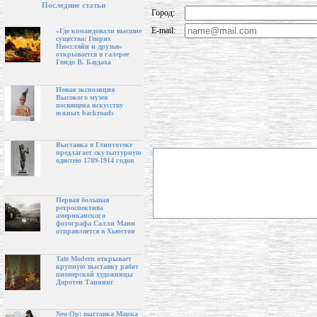
Последние статьи
Город:
E-mail:
«Где командовали высшие
существа: Генрих
Нюссляйн и друзья»
открывается в галерее
Гвидо В. Баудаха
Новая экспозиция
Высокого музея
посвящена искусству
южных backroads
Выставка в Глиптотеке
предлагает скульптурную
одиссею 1789-1914 годов
Первая большая
ретроспектива
американского
фотографа Салли Манн
отправляется в Хьюстон
Tate Modern открывает
крупную выставку работ
пионерской художницы
Доротеи Таннинг
Neo-Op: выставка Марка