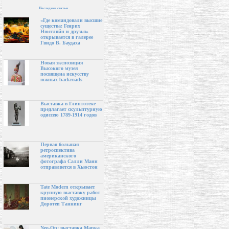
Последние статьи
«Где командовали высшие
существа: Генрих
Нюссляйн и друзья»
открывается в галерее
Гвидо В. Баудаха
Новая экспозиция
Высокого музея
посвящена искусству
южных backroads
Выставка в Глиптотеке
предлагает скульптурную
одиссею 1789-1914 годов
Первая большая
ретроспектива
американского
фотографа Салли Манн
отправляется в Хьюстон
Tate Modern открывает
крупную выставку работ
пионерской художницы
Доротеи Таннинг
Neo-Op: выставка Марка