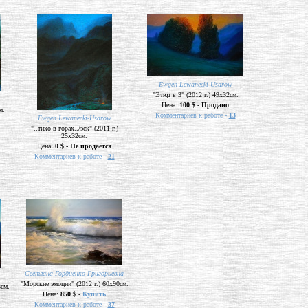
Ewgen Lewanecki-Usarow
"Этюд в 3" (2012 г.) 49х32см.
Цена:
100 $ - Продано
м.
Комментариев к работе -
13
Ewgen Lewanecki-Usarow
"..тихо в горах../эск" (2011 г.)
25х32см.
Цена:
0 $ - Не продаётся
Комментариев к работе -
21
Cветлана Гордиенко Григорьевна
"Морские эмоции" (2012 г.) 60х90см.
8см.
Цена:
850 $ -
Купить
Комментариев к работе -
37