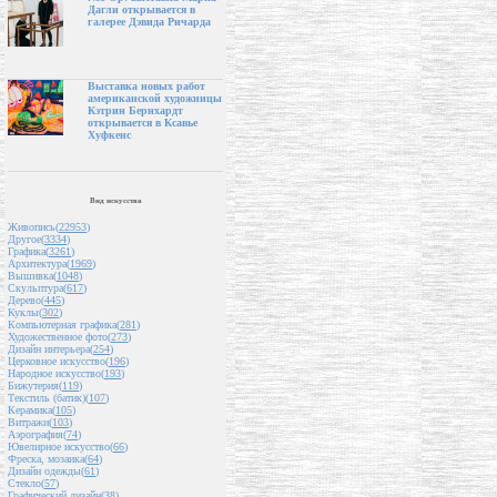
Дагли открывается в
галерее Дэвида Ричарда
Выставка новых работ
американской художницы
Кэтрин Бернхардт
открывается в Ксавье
Хуфкенс
Вид искусства
Живопись(
22953
)
Другое(
3334
)
Графика(
3261
)
Архитектура(
1969
)
Вышивка(
1048
)
Скульптура(
617
)
Дерево(
445
)
Куклы(
302
)
Компьютерная графика(
281
)
Художественное фото(
273
)
Дизайн интерьера(
254
)
Церковное искусство(
196
)
Народное искусство(
193
)
Бижутерия(
119
)
Текстиль (батик)(
107
)
Керамика(
105
)
Витражи(
103
)
Аэрография(
74
)
Ювелирное искусство(
66
)
Фреска, мозаика(
64
)
Дизайн одежды(
61
)
Стекло(
57
)
Графический дизайн(
38
)