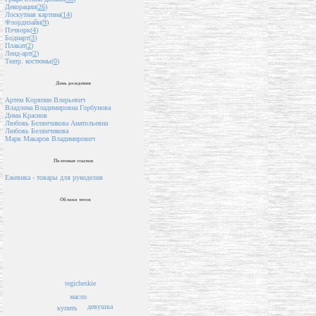
Декорации(
26
)
Лоскутная картина(
14
)
Флордизайн(
9
)
Пэчворк(
4
)
Бодиарт(
3
)
Плакат(
2
)
Ленд-арт(
2
)
Театр. костюмы(
0
)
День рождения
Артем Коряпин Влерьевич
Владлена Владимировна Горбунова
Дима Краснов
Любовь Белянчикова Анатольевна
Любовь Белянчикова
Марк Макаров Владимирович
Полезные ссылки
Ежевика - товары для рукоделия
Облако тегов
tegicheskie
масло
девушка
купить