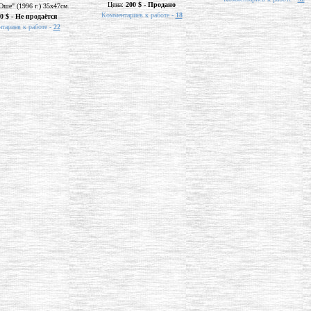
Цена:
200 $ - Продано
Оше" (1996 г.) 35х47см.
Комментариев к работе -
18
0 $ - Не продаётся
тариев к работе -
22