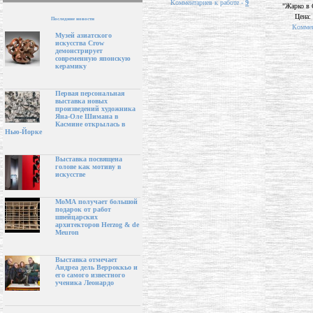
Комментариев к работе -
9
"Жарко в 
Цена:
Последние новости
Коммен
Музей азиатского
искусства Crow
демонстрирует
современную японскую
керамику
Первая персональная
выставка новых
произведений художника
Яна-Оле Шимана в
Касмине открылась в
Нью-Йорке
Выставка посвящена
голове как мотиву в
искусстве
МоМА получает большой
подарок от работ
швейцарских
архитекторов Herzog & de
Meuron
Выставка отмечает
Андреа дель Верроккьо и
его самого известного
ученика Леонардо