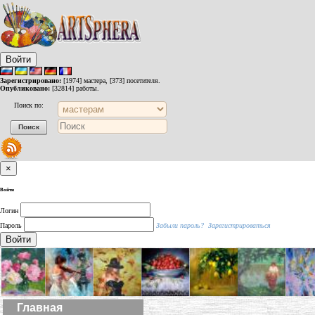
Войти
Зарегистрировано:
[1974] мастера, [373] посетителя.
Опубликовано:
[32814] работы.
Поиск по:
×
Войти
Логин
Пароль
Забыли пароль?
Зарегистрироваться
Войти
Главная