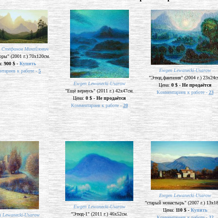
р Стефанов Михайлович
оры" (2001 г.) 70х120см.
а:
900 $ -
Купить
Ewgen Lewanecki-Usarow
тариев к работе -
5
"Этюд,фантазия" (2004 г.) 23х24с
Ewgen Lewanecki-Usarow
Цена:
0 $ - Не продаётся
"Ещё вернусь" (2011 г.) 42х47см.
Комментариев к работе -
23
Цена:
0 $ - Не продаётся
Комментариев к работе -
20
Ewgen Lewanecki-Usarow
"старый монастырь" (2007 г.) 13х1
Ewgen Lewanecki-Usarow
Цена:
110 $ -
Купить
"Этюд-1" (2011 г.) 46х52см.
 Lewanecki-Usarow
Комментариев к работе -
32