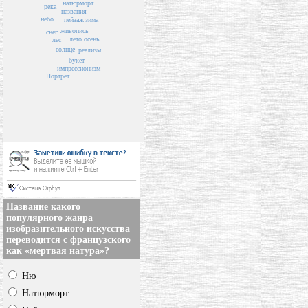
натюрморт
река
названия
небо
пейзаж
зима
живопись
снег
лето
осень
лес
солнце
реализм
букет
импрессионизм
Портрет
Название какого
популярного жанра
изобразительного искусства
переводится с французского
как «мертвая натура»?
Ню
Натюрморт