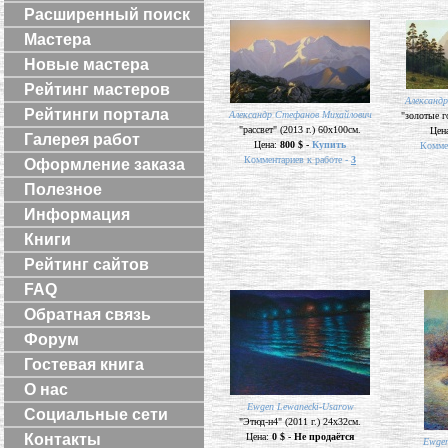
Расширенный поиск
Мастера
Новые мастера
Рейтинг мастеров
Александ
Рейтинги портала
Александр Стефанов Михайлович
"золотые г
"рассвет" (2013 г.) 60х100см.
Цен
Галерея работ
Цена:
800 $ -
Купить
Коммен
Комментариев к работе -
3
Оформление заказа
Полезное
Информация
Книги
Рейтинг сайтов
FAQ
Обратная связь
Форум
Гостевая книга
О нас
Ewgen Lewanecki-Usarow
Социальные сети
"Этюд-н4" (2011 г.) 24х32см.
Контакты
Цена:
0 $ - Не продаётся
Ewgen