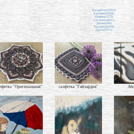
Все работы(32814)
Картины(21639)
Графика(3273)
Скульптура(611)
Дерево(444)
Вышивка(1044)
Другое(5313)
лфетка "Оригинальная"
салфетка "Гайлардия"
Абс