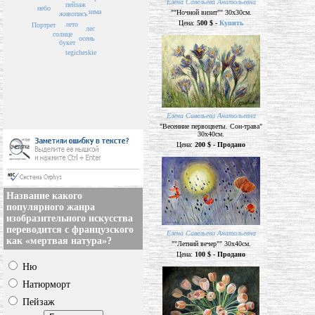
Елена Савельева Анатольевна
пейзаж
небо
зима
""Ночной визит"" 30х30см.
живопись
Цена:
500 $ -
Купить
лето
Портрет
лес
солнце
осень
букет
tegicheskie
Елена Савельева Анатольевна
"Весенние первоцветы. Сон-трава"
30х40см.
Цена:
200 $ - Продано
Название какого
популярного жанра
изобразительного искусства
переводится с французского
Елена Савельева Анатольевна
как «мертвая натура»?
""Летний вечер"" 30х40см.
Цена:
100 $ - Продано
Ню
Натюрморт
Пейзаж