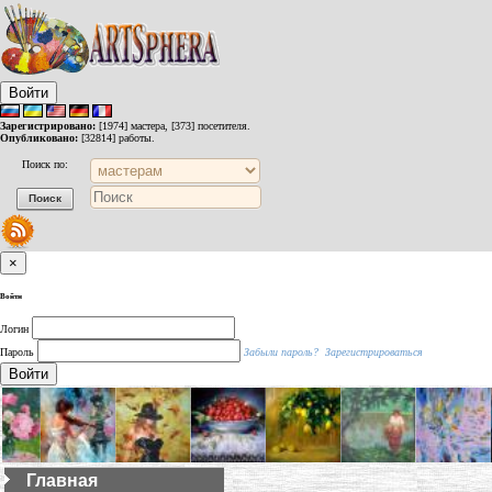
Войти
Зарегистрировано:
[1974] мастера, [373] посетителя.
Опубликовано:
[32814] работы.
Поиск по:
×
Войти
Логин
Пароль
Забыли пароль?
Зарегистрироваться
Войти
Главная