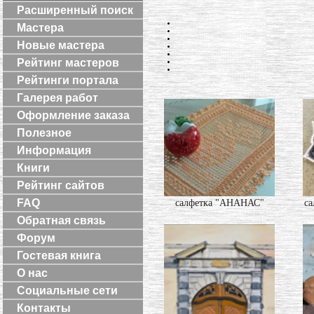
Расширенный поиск
Мастера
Новые мастера
Рейтинг мастеров
Рейтинги портала
Галерея работ
Оформление заказа
Полезное
Информация
Книги
Рейтинг сайтов
FAQ
салфетка "АНАНАС"
са
Обратная связь
Форум
Гостевая книга
О нас
Социальные сети
Контакты