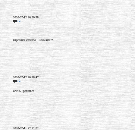
2020-07-12 20:30:38
:
2
Огромное спасибо, Симонида!!!
2020-07-12 20:28:47
:
2
Очень нравиться!
2020-07-11 22:21:02
:
2