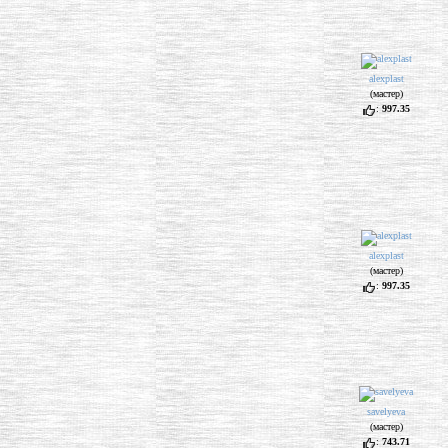
alexplast
(мастер)
:
997.35
alexplast
(мастер)
:
997.35
savelyeva
(мастер)
:
743.71