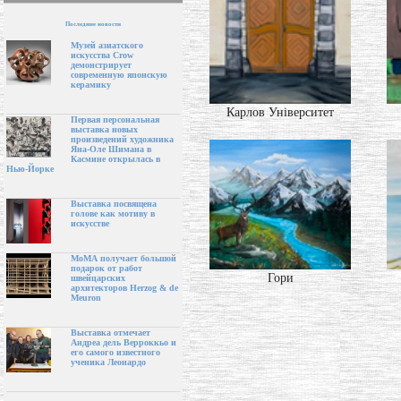
Последние новости
Музей азиатского
искусства Crow
демонстрирует
современную японскую
керамику
Карлов Університет
Первая персональная
выставка новых
произведений художника
Яна-Оле Шимана в
Касмине открылась в
Нью-Йорке
Выставка посвящена
голове как мотиву в
искусстве
МоМА получает большой
подарок от работ
Гори
швейцарских
архитекторов Herzog & de
Meuron
Выставка отмечает
Андреа дель Верроккьо и
его самого известного
ученика Леонардо