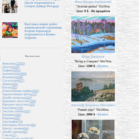
Инна Овчарук Анатольевна
Дагли открывается в
галерее Дэвида Ричарда
"Золотая рыбка" 35х50см.
Цена:
0 $ - Не продаётся
Выставка новых работ
американской художницы
Кэтрин Бернхардт
открывается в Ксавье
Хуфкенс
Вид искусства
Игорь Бердышев
"Вечер в Смедово" 60х70см.
Живопись(
22953
)
Цена:
1200 $ -
Купить
Другое(
3334
)
Графика(
3261
)
Архитектура(
1969
)
Вышивка(
1048
)
Скульптура(
617
)
Дерево(
445
)
Куклы(
302
)
Компьютерная графика(
281
)
Художественное фото(
273
)
Дизайн интерьера(
254
)
Церковное искусство(
196
)
Народное искусство(
193
)
Александр Безродных Николаевич
Бижутерия(
119
)
"Раннее утро" 70х100см.
Текстиль (батик)(
107
)
Цена:
2000 $ -
Купить
Керамика(
105
)
Витражи(
103
)
Аэрография(
74
)
Ювелирное искусство(
66
)
Фреска, мозаика(
64
)
Дизайн одежды(
61
)
Стекло(
57
)
Графический дизайн(
38
)