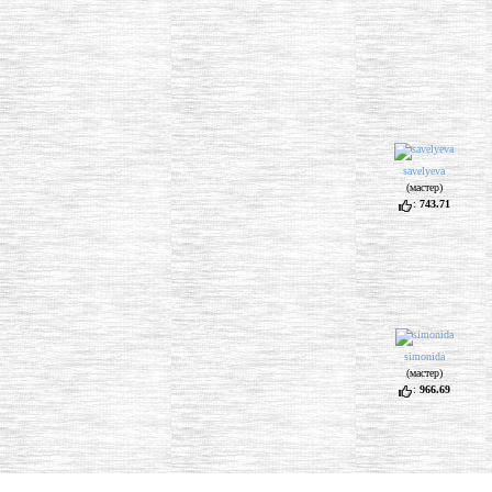
savelyeva
(мастер)
:
743.71
simonida
(мастер)
:
966.69