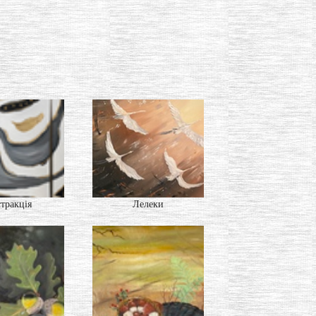
тракція
Лелеки