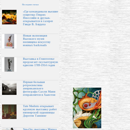
Последние статьи
«Где командовали высшие
существа: Генрих
Нюссляйн и друзья»
открывается в галерее
Гвидо В. Баудаха
Новая экспозиция
Высокого музея
посвящена искусству
южных backroads
Выставка в Глиптотеке
предлагает скульптурную
одиссею 1789-1914 годов
Первая большая
ретроспектива
американского
фотографа Салли Манн
отправляется в Хьюстон
Tate Modern открывает
крупную выставку работ
пионерской художницы
Доротеи Таннинг
Neo-Op: выставка Марка