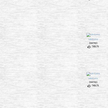
savelyeva
(мастер)
:
743.71
savelyeva
(мастер)
:
743.71