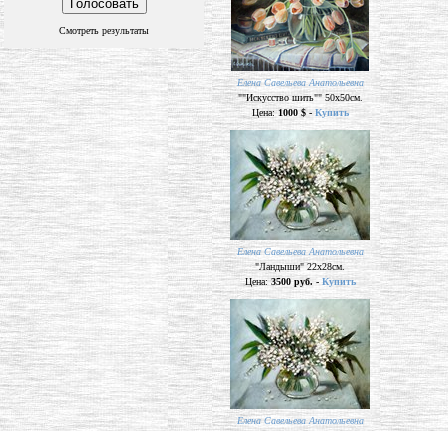
Смотреть результаты
Елена Савельева Анатольевна
""Искусство шить"" 50х50см.
Цена:
1000 $ -
Купить
Елена Савельева Анатольевна
"Ландыши" 22х28см.
Цена:
3500 руб. -
Купить
Елена Савельева Анатольевна
"Ландыши" 22х28см.