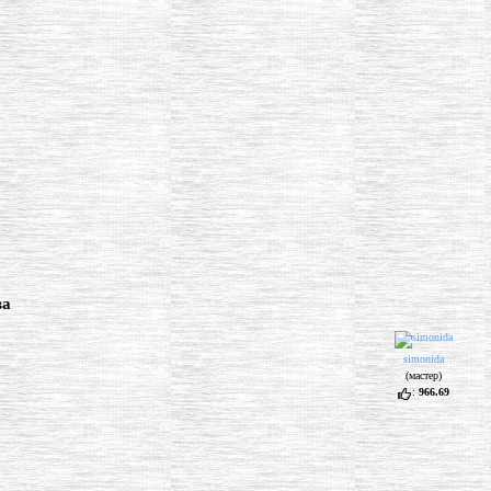
ва
simonida
(мастер)
:
966.69