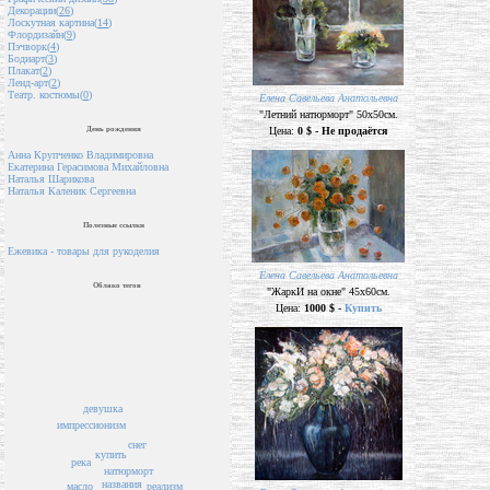
Декорации(
26
)
Лоскутная картина(
14
)
Флордизайн(
9
)
Пэчворк(
4
)
Бодиарт(
3
)
Плакат(
2
)
Ленд-арт(
2
)
Театр. костюмы(
0
)
Елена Савельева Анатольевна
"Летний натюрморт" 50х50см.
День рождения
Цена:
0 $ - Не продаётся
Анна Крупченко Владимировна
Екатерина Герасимова Михайловна
Наталья Шарикова
Наталья Каленик Сергеевна
Полезные ссылки
Ежевика - товары для рукоделия
Елена Савельева Анатольевна
Облако тегов
"ЖаркИ на окне" 45х60см.
Цена:
1000 $ -
Купить
девушка
импрессионизм
снег
купить
река
натюрморт
названия
масло
реализм