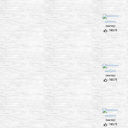
savelyeva
(мастер)
:
743.71
savelyeva
(мастер)
:
743.71
savelyeva
(мастер)
:
743.71