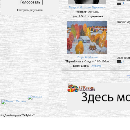
2020-11-0
:
1
Валерий Малхозов Муратович
Смотреть результаты
"портрет" 30х40см.
Цена:
0 $ - Не продаётся
спасибо Ду
Игорь Бердышев
2020-10-3
:
2
"Первый снег в Смедово" 80х100см.
Цена:
2300 $ -
Купить
(c) Дизайн-група "Dolphins"