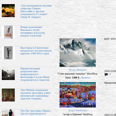
«Где командовали высшие
существа: Генрих
Нюссляйн и друзья»
открывается в галерее
Гвидо В. Баудаха
Новая экспозиция
Высокого музея
посвящена искусству
южных backroads
ВОТ ЭТО 
Выставка в Глиптотеке
предлагает скульптурную
одиссею 1789-1914 годов
Первая большая
Игорь Медведев
2020-12-0
ретроспектива
"Спят вершины снежные" 90х100см.
:
4
американского
фотографа Салли Манн
Цена:
1300 $ -
Купить
отправляется в Хьюстон
Прекрасна
Tate Modern открывает
крупную выставку работ
пионерской художницы
Доротеи Таннинг
Игорь Бердышев
Neo-Op: выставка Марка
Дагли открывается в
"вечер в Нижнем" 60х85см.
2020-11-2