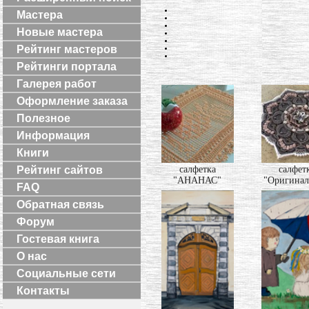
Мастера
Новые мастера
Рейтинг мастеров
Рейтинги портала
Галерея работ
Оформление заказа
Полезное
Информация
Книги
салфетка
салфет
Рейтинг сайтов
"АНАНАС"
"Оригинал
FAQ
Обратная связь
Форум
Гостевая книга
О нас
Социальные сети
Контакты