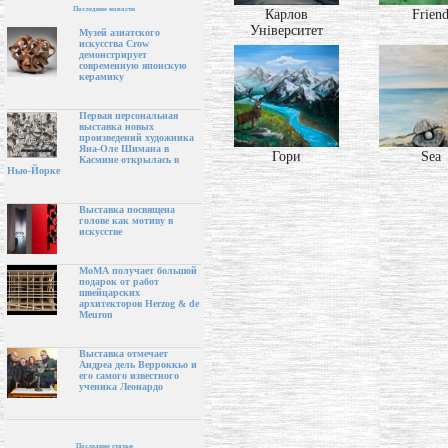
Последние новости
Карлов
Frien
Університет
Музей азиатского
искусства Crow
демонстрирует
современную японскую
керамику
Первая персональная
выставка новых
произведений художника
Яна-Оле Шимана в
Гори
Sea
Касмине открылась в
Нью-Йорке
Выставка посвящена
голове как мотиву в
искусстве
МоМА получает большой
подарок от работ
швейцарских
архитекторов Herzog & de
Meuron
Выставка отмечает
Андреа дель Верроккьо и
его самого известного
ученика Леонардо
Последние статьи