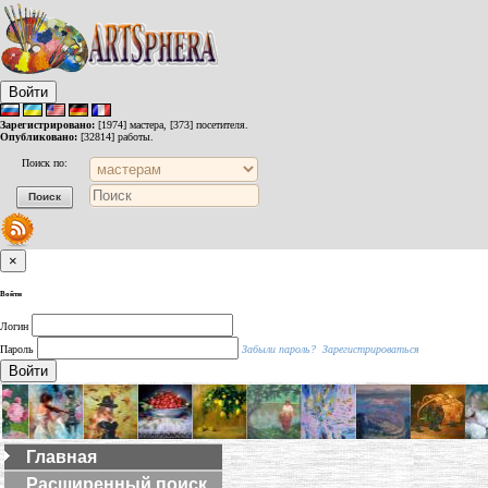
Войти
Зарегистрировано:
[1974] мастера, [373] посетителя.
Опубликовано:
[32814] работы.
Поиск по:
×
Войти
Логин
Пароль
Забыли пароль?
Зарегистрироваться
Войти
Главная
Расширенный поиск