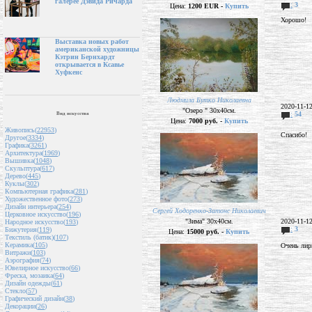
галерее Дэвида Ричарда
:
3
Цена:
1200 EUR -
Купить
Хорошо!
Выставка новых работ
американской художницы
Кэтрин Бернхардт
открывается в Ксавье
Хуфкенс
Людмила Бутко Николаевна
2020-11-1
"Озеро " 30х40см.
:
54
Вид искусства
Цена:
7000 руб. -
Купить
Живопись(
22953
)
Спасибо!
Другое(
3334
)
Графика(
3261
)
Архитектура(
1969
)
Вышивка(
1048
)
Скульптура(
617
)
Дерево(
445
)
Куклы(
302
)
Компьютерная графика(
281
)
Художественное фото(
273
)
Дизайн интерьера(
254
)
Сергей Ходоренко-Затонс Николаевич
Церковное искусство(
196
)
"Зима" 30х40см.
2020-11-1
Народное искусство(
193
)
:
3
Бижутерия(
119
)
Цена:
15000 руб. -
Купить
Текстиль (батик)(
107
)
Керамика(
105
)
Очень лир
Витражи(
103
)
Аэрография(
74
)
Ювелирное искусство(
66
)
Фреска, мозаика(
64
)
Дизайн одежды(
61
)
Стекло(
57
)
Графический дизайн(
38
)
Декорации(
26
)