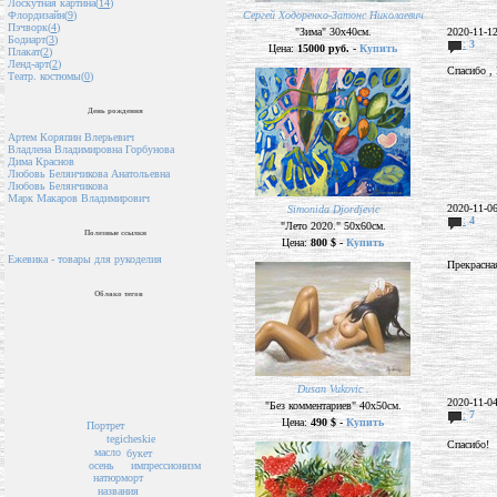
Лоскутная картина(
14
)
Сергей Ходоренко-Затонс Николаевич
Флордизайн(
9
)
Пэчворк(
4
)
"Зима" 30х40см.
2020-11-1
Бодиарт(
3
)
:
3
Цена:
15000 руб. -
Купить
Плакат(
2
)
Ленд-арт(
2
)
Спасибо ,
Театр. костюмы(
0
)
День рождения
Артем Коряпин Влерьевич
Владлена Владимировна Горбунова
Дима Краснов
Любовь Белянчикова Анатольевна
Любовь Белянчикова
Марк Макаров Владимирович
2020-11-0
Simonida Djordjevic
:
4
"Лето 2020." 50х60см.
Полезные ссылки
Цена:
800 $ -
Купить
Ежевика - товары для рукоделия
Прекрасна
Облако тегов
Dusan Vukovic .
2020-11-0
"Без комментариев" 40х50см.
:
7
Цена:
490 $ -
Купить
Портрет
tegicheskie
Спасибо!
масло
букет
осень
импрессионизм
натюрморт
названия