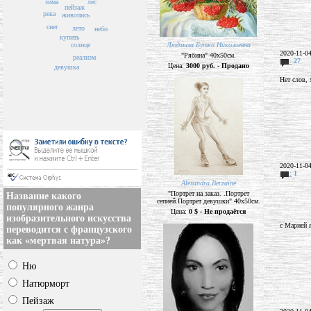
лес
зима
пейзаж
река
живопись
снег
лето
небо
купить
солнце
Людмила Бутко Николаевна
2020-11-0
"Рябина" 40х50см.
реализм
:
27
Цена:
3000 руб. - Продано
девушка
Нет слов, 
2020-11-0
:
1
Alexandra Berzaine
"Портрет на заказ. .Портрет
Название какого
сепией.Портрет девушки" 40х50см.
популярного жанра
Цена:
0 $ - Не продаётся
изобразительного искусства
с Марией я
переводится с французского
как «мертвая натура»?
Ню
Натюрморт
Пейзаж