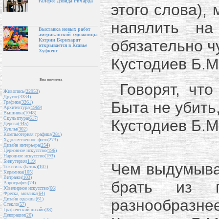
галерее Дэвида Ричарда
этого слова),
напялить на
Выставка новых работ
американской художницы
обязательно ч
Кэтрин Бернхардт
открывается в Ксавье
Хуфкенс
Кустодиев Б.М
Вид искусства
Говорят, что 
Живопись(
22953
)
Другое(
3334
)
Быта не убить, 
Графика(
3261
)
Архитектура(
1969
)
Вышивка(
1048
)
Скульптура(
617
)
Кустодиев Б.М
Дерево(
445
)
Куклы(
302
)
Компьютерная графика(
281
)
Художественное фото(
273
)
Дизайн интерьера(
254
)
Церковное искусство(
196
)
Народное искусство(
193
)
Бижутерия(
119
)
Чем выдумыват
Текстиль (батик)(
107
)
Керамика(
105
)
Витражи(
103
)
брать из п
Аэрография(
74
)
Ювелирное искусство(
66
)
Фреска, мозаика(
64
)
Дизайн одежды(
61
)
разнообразнее
Стекло(
57
)
Графический дизайн(
38
)
Декорации(
26
)