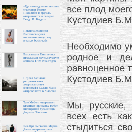
все плод моег
«Где командовали высшие
существа: Генрих
Нюссляйн и друзья»
открывается в галерее
Кустодиев Б.М
Гвидо В. Баудаха
Новая экспозиция
Высокого музея
посвящена искусству
южных backroads
Необходимо ум
родное и де
Выставка в Глиптотеке
предлагает скульптурную
одиссею 1789-1914 годов
равноценное т
Кустодиев Б.М
Первая большая
ретроспектива
американского
фотографа Салли Манн
отправляется в Хьюстон
Мы, русские,
Tate Modern открывает
крупную выставку работ
пионерской художницы
Доротеи Таннинг
всех есть ка
стыдиться св
Neo-Op: выставка Марка
Дагли открывается в