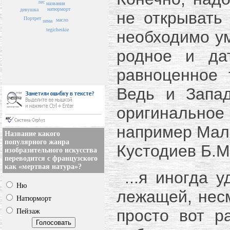
лес
названия
натюрморт
девушка
не открывать
Портрет
масло
зима
tegicheskie
необходимо ум
родное и да
равноценное 
Ведь и Запа
оригинально
например Маля
Название какого
популярного жанра
Кустодиев Б.М
изобразительного искусства
переводится с французского
как «мертвая натура»?
...я иногда уд
Ню
лежащей, несм
Натюрморт
просто вот р
Пейзаж