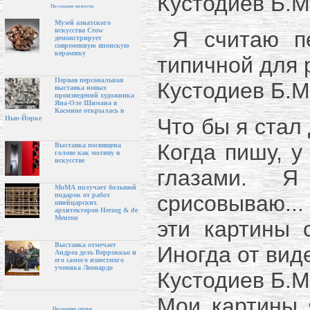
Кустодиев Б.М
Последние новости
Музей азиатского
искусства Crow
Я считаю пе
демонстрирует
современную японскую
керамику
типичной для 
Первая персональная
Кустодиев Б.М
выставка новых
произведений художника
Яна-Оле Шимана в
Касмине открылась в
Что бы я стал 
Нью-Йорке
Когда пишу, у
Выставка посвящена
голове как мотиву в
искусстве
глазами. 
МоМА получает большой
срисовываю... 
подарок от работ
швейцарских
архитекторов Herzog & de
Meuron
эти картины 
Выставка отмечает
Иногда от виде
Андреа дель Верроккьо и
его самого известного
ученика Леонардо
Кустодиев Б.М
Мои картины 
Последние статьи