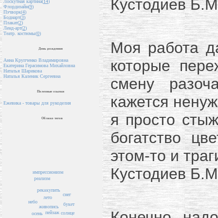
Кустодиев Б.М
Лоскутная картина(
14
)
Флордизайн(
9
)
Пэчворк(
4
)
Бодиарт(
3
)
Плакат(
2
)
Ленд-арт(
2
)
Театр. костюмы(
0
)
Моя работа д
День рождения
которые пере
Анна Крупченко Владимировна
Екатерина Герасимова Михайловна
Наталья Шарикова
Наталья Каленик Сергеевна
смену разоч
Полезные ссылки
кажется ненуж
Ежевика - товары для рукоделия
я просто стыж
Облако тегов
богатство цв
этом-то и траг
Кустодиев Б.М
импрессионизм
реализм
река
купить
снег
лето
небо
букет
живопись
Конечно, надо
пейзаж
солнце
осень