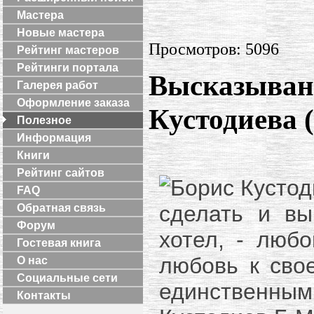
Мастера
Новые мастера
Просмотров: 5096
Рейтинг мастеров
Рейтинги портала
Высказыван
Галерея работ
Оформление заказа
Кустодиева (
Полезное
Информация
Книги
Рейтинг сайтов
FAQ
сделать и вы
Обратная связь
Форум
хотел, - любо
Гостевая книга
любовь к свое
О нас
Социальные сети
единственным 
Контакты