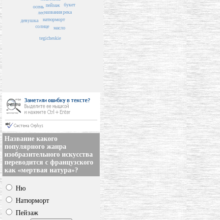
букет
пейзаж
осень
названия
река
лес
натюрморт
девушка
солнце
масло
tegicheskie
Название какого
популярного жанра
изобразительного искусства
переводится с французского
как «мертвая натура»?
Ню
Натюрморт
Пейзаж