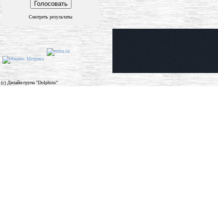
Смотреть результаты
(c) Дизайн-група "Dolphins"