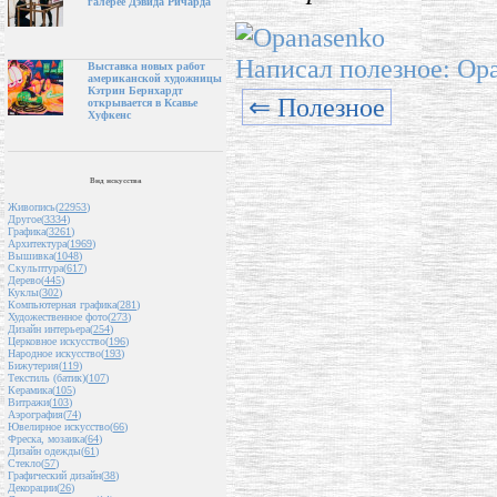
галерее Дэвида Ричарда
Написал полезное: Op
Выставка новых работ
американской художницы
Кэтрин Бернхардт
⇐ Полезное
открывается в Ксавье
Хуфкенс
Вид искусства
Живопись(
22953
)
Другое(
3334
)
Графика(
3261
)
Архитектура(
1969
)
Вышивка(
1048
)
Скульптура(
617
)
Дерево(
445
)
Куклы(
302
)
Компьютерная графика(
281
)
Художественное фото(
273
)
Дизайн интерьера(
254
)
Церковное искусство(
196
)
Народное искусство(
193
)
Бижутерия(
119
)
Текстиль (батик)(
107
)
Керамика(
105
)
Витражи(
103
)
Аэрография(
74
)
Ювелирное искусство(
66
)
Фреска, мозаика(
64
)
Дизайн одежды(
61
)
Стекло(
57
)
Графический дизайн(
38
)
Декорации(
26
)