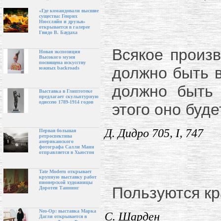
«Где командовали высшие
существа: Генрих
Нюссляйн и друзья»
открывается в галерее
Гвидо В. Баудаха
Всякое произ
Новая экспозиция
Высокого музея
посвящена искусству
должно быть 
южных backroads
должно быть 
Выставка в Глиптотеке
предлагает скульптурную
одиссею 1789-1914 годов
этого оно буд
Д. Дидро 705, I, 747
Первая большая
ретроспектива
американского
фотографа Салли Манн
отправляется в Хьюстон
Tate Modern открывает
крупную выставку работ
пионерской художницы
Пользуются кр
Доротеи Таннинг
Neo-Op: выставка Марка
С. Шарден
Дагли открывается в