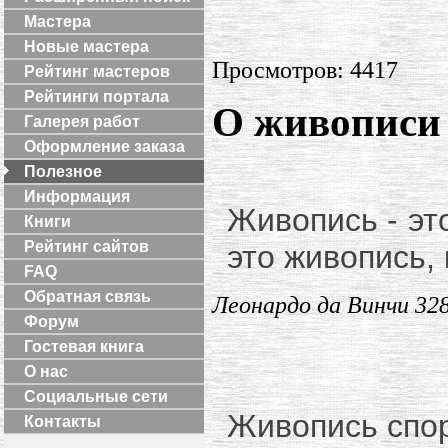
Мастера
Новые мастера
Просмотров: 4417
Рейтинг мастеров
Рейтинги портала
О живописи
Галерея работ
Оформление заказа
Полезное
Информация
Живопись - это
Книги
Рейтинг сайтов
это живопись,
FAQ
Обратная связь
Леонардо да Винчи 328
Форум
Гостевая книга
О нас
Социальные сети
Живопись спор
Контакты