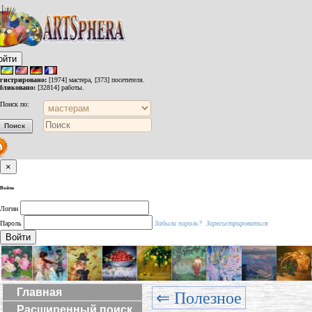
ойти
егистрировано:
[1974] мастера, [373] посетителя.
бликовано:
[32814] работы.
Поиск по:
×
Войти
Логин
Пароль
Забыли пароль?
Зарегистрироваться
Войти
Главная
⇐ Полезное
Расширенный поиск