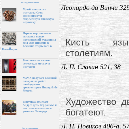
Последние новости
Леонардо да Винчи 329
Музей азиатского
искусства Crow
демонстрирует
современную японскую
керамику
Первая персональная
выставка новых
Кисть - яз
произведений художника
Яна-Оле Шимана в
Касмине открылась в
Нью-Йорке
столетиям.
Выставка посвящена
голове как мотиву в
Л. П. Славин 521, 38
искусстве
МоМА получает большой
подарок от работ
швейцарских
архитекторов Herzog & de
Meuron
Художество д
Выставка отмечает
Андреа дель Верроккьо и
его самого известного
богатеют.
ученика Леонардо
Л. Н. Новиков 406-а, 57
Последние статьи