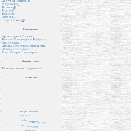
Лоскутная картина(
14
)
Флордизайн(
9
)
Пэчворк(
4
)
Бодиарт(
3
)
Плакат(
2
)
Ленд-арт(
2
)
Театр. костюмы(
0
)
День рождения
Артем Коряпин Влерьевич
Владлена Владимировна Горбунова
Дима Краснов
Любовь Белянчикова Анатольевна
Любовь Белянчикова
Марк Макаров Владимирович
Полезные ссылки
Ежевика - товары для рукоделия
Облако тегов
импрессионизм
реализм
небо
купить
Портрет
снег
лето
зима
живопись