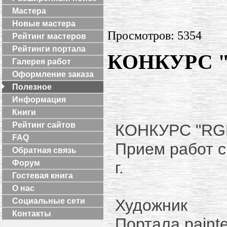
Мастера
Новые мастера
Просмотров: 5354
Рейтинг мастеров
Рейтинги портала
КОНКУРС "
Галерея работ
Оформление заказа
Полезное
Информация
Книги
Рейтинг сайтов
КОНКУРС "RG
FAQ
Прием работ с 
Обратная связь
г.
Форум
Гостевая книга
О нас
Художник
Социальные сети
Контакты
Портала paint