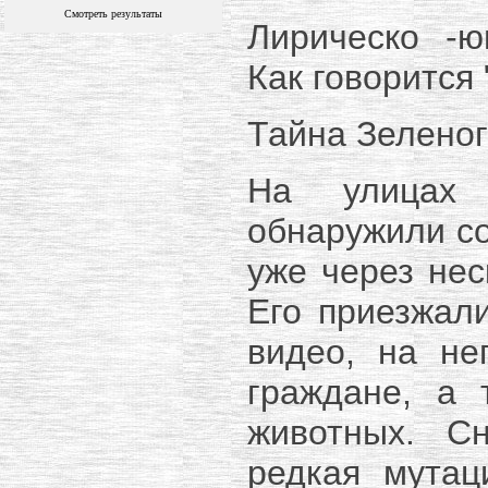
Смотреть результаты
Лирическо -ю
Как говорится "В
Тайна Зеленог
На улицах 
обнаружили со
уже через нес
Его приезжал
видео, на не
граждане, а 
животных. С
редкая мута