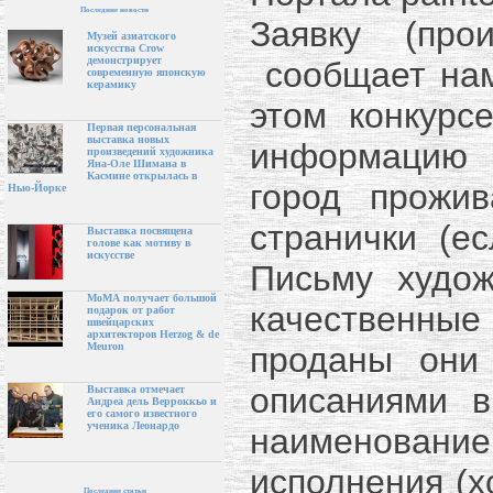
Последние новости
Заявку (про
Музей азиатского
искусства Crow
демонстрирует
сообщает нам
современную японскую
керамику
этом конкурс
Первая персональная
выставка новых
информацию 
произведений художника
Яна-Оле Шимана в
Касмине открылась в
город прожив
Нью-Йорке
странички (ес
Выставка посвящена
голове как мотиву в
искусстве
Письму худо
МоМА получает большой
качественны
подарок от работ
швейцарских
архитекторов Herzog & de
проданы они
Meuron
описаниями в
Выставка отмечает
Андреа дель Верроккьо и
его самого известного
ученика Леонардо
наименовани
исполнения (хо
Последние статьи