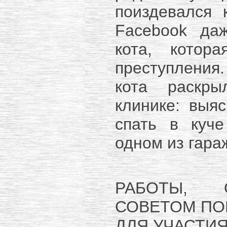
поиздевался 
Facebook да
кота, котор
преступления
кота раскры
клинике: выя
спать в куч
одном из гара
РАБОТЫ, 
СОВЕТОМ ПО
ДЛЯ УЧАСТИЯ