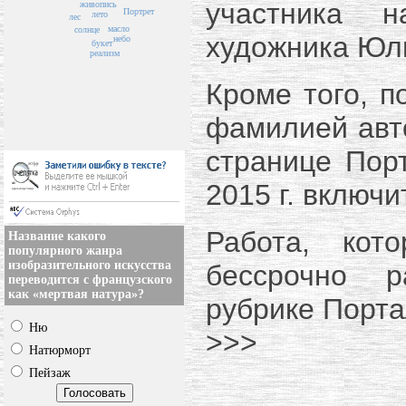
участника н
живопись
Портрет
лето
лес
масло
солнце
художника Юл
небо
букет
реализм
Кроме того, п
фамилией авт
странице Пор
2015 г. включи
Работа, кот
Название какого
популярного жанра
изобразительного искусства
бессрочно р
переводится с французского
как «мертвая натура»?
рубрике Порта
Ню
>>>
Натюрморт
Пейзаж