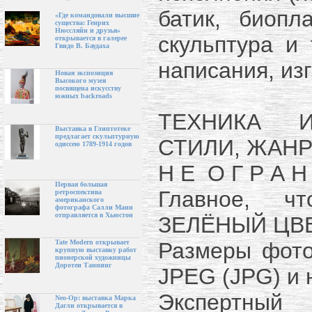
батик, биопл
«Где командовали высшие
существа: Генрих
Нюссляйн и друзья»
скульптура и 
открывается в галерее
Гвидо В. Баудаха
написания, из
Новая экспозиция
Высокого музея
посвящена искусству
южных backroads
ТЕХНИКА И
Выставка в Глиптотеке
предлагает скульптурную
СТИЛИ, ЖАНР
одиссею 1789-1914 годов
Н Е О Г Р А Н 
Первая большая
Главное, ч
ретроспектива
американского
фотографа Салли Манн
отправляется в Хьюстон
ЗЕЛЁНЫЙ ЦВЕТ
Размеры фот
Tate Modern открывает
крупную выставку работ
пионерской художницы
Доротеи Таннинг
JPEG (JPG) и 
Экспертный 
Neo-Op: выставка Марка
Дагли открывается в