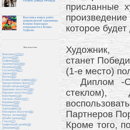
галерее Дэвида Ричарда
присланные х
произведение
Выставка новых работ
американской художницы
Кэтрин Бернхардт
которое будет
открывается в Ксавье
Хуфкенс
Художни
Вид искусства
Живопись(
22953
)
станет Победи
Другое(
3334
)
Графика(
3261
)
Архитектура(
1969
)
Вышивка(
1048
)
(1-е место) по
Скульптура(
617
)
Дерево(
445
)
Куклы(
302
)
Диплом -Се
Компьютерная графика(
281
)
Художественное фото(
273
)
Дизайн интерьера(
254
)
стеклом),
Церковное искусство(
196
)
Народное искусство(
193
)
Бижутерия(
119
)
Текстиль (батик)(
107
)
воспользова
Керамика(
105
)
Витражи(
103
)
Аэрография(
74
)
Партнеров По
Ювелирное искусство(
66
)
Фреска, мозаика(
64
)
Дизайн одежды(
61
)
Кроме того, п
Стекло(
57
)
Графический дизайн(
38
)
Декорации(
26
)