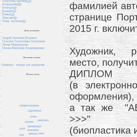
Лоскутная картина(
14
)
фамилией авт
Флордизайн(
9
)
Пэчворк(
4
)
Бодиарт(
3
)
странице Пор
Плакат(
2
)
Ленд-арт(
2
)
Театр. костюмы(
0
)
2015 г. включи
День рождения
Андрей Аксютин Игоревич
Гульшат Гузельбаева Талгатовна
Лилия Мирашурова
Художник, 
Оксана Винтонив Владимировна
Полезные ссылки
место, получит
Ежевика - товары для рукоделия
ДИПЛОМ
Облако тегов
(в электрон
оформления),
а так же "
импрессионизм
tegicheskie
>>>"
осень
девушка
купить
натюрморт
(биопластика и
река
названия
зима
пейзаж
снег