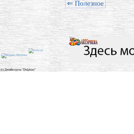
⇐ Полезное
(c) Дизайн-група "Dolphins"