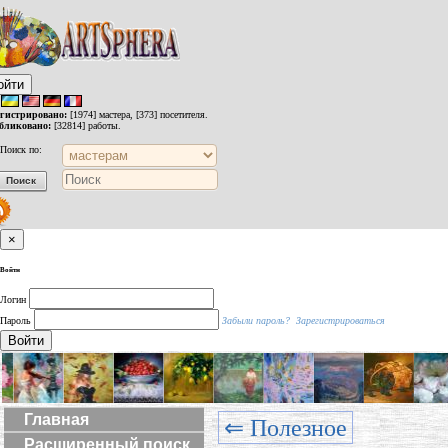
ойти
егистрировано:
[1974] мастера, [373] посетителя.
бликовано:
[32814] работы.
Поиск по:
×
Войти
Логин
Пароль
Забыли пароль?
Зарегистрироваться
Войти
Главная
⇐ Полезное
Расширенный поиск