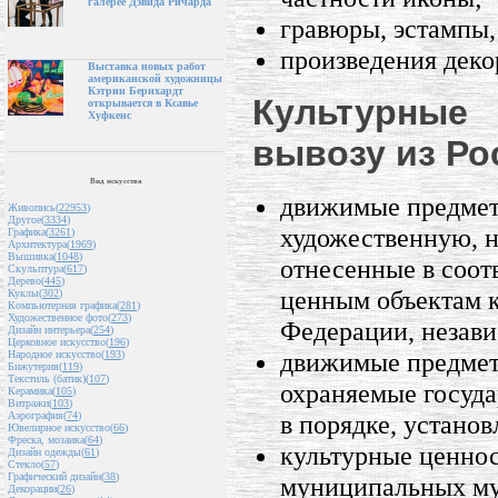
галерее Дэвида Ричарда
гравюры, эстампы,
произведения деко
Выставка новых работ
американской художницы
Кэтрин Бернхардт
Культурные
открывается в Ксавье
Хуфкенс
вывозу из Ро
Вид искусства
движимые предмет
Живопись(
22953
)
Другое(
3334
)
художественную, 
Графика(
3261
)
Архитектура(
1969
)
Вышивка(
1048
)
отнесенные в соот
Скульптура(
617
)
Дерево(
445
)
ценным объектам к
Куклы(
302
)
Компьютерная графика(
281
)
Художественное фото(
273
)
Федерации, незави
Дизайн интерьера(
254
)
Церковное искусство(
196
)
движимые предметы
Народное искусство(
193
)
Бижутерия(
119
)
Текстиль (батик)(
107
)
охраняемые госуда
Керамика(
105
)
Витражи(
103
)
в порядке, устано
Аэрография(
74
)
Ювелирное искусство(
66
)
Фреска, мозаика(
64
)
культурные ценнос
Дизайн одежды(
61
)
Стекло(
57
)
Графический дизайн(
38
)
муниципальных муз
Декорации(
26
)