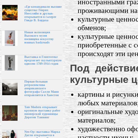
иностранными гра
«Где командовали высшие
проживающими на 
существа: Генрих
Нюссляйн и друзья»
культурные ценнос
открывается в галерее
Гвидо В. Баудаха
обменов;
Новая экспозиция
культурные ценнос
Высокого музея
посвящена искусству
приобретенные с с
южных backroads
происходят эти це
Выставка в Глиптотеке
предлагает скульптурную
одиссею 1789-1914 годов
Под действи
культурные ц
Первая большая
ретроспектива
американского
картины и рисунки
фотографа Салли Манн
отправляется в Хьюстон
любых материалов
Tate Modern открывает
оригинальные худ
крупную выставку работ
пионерской художницы
Доротеи Таннинг
материалов;
художественно офо
Neo-Op: выставка Марка
частности иконы;
Дагли открывается в