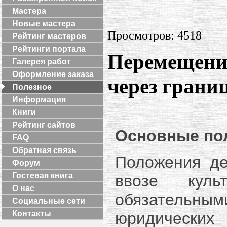
Мастера
Новые мастера
Просмотров: 4518
Рейтинг мастеров
Рейтинги портала
Перемещени
Галерея работ
Оформление заказа
через грани
Полезное
Информация
Книги
Рейтинг сайтов
Основные по
FAQ
Обратная связь
Положения де
Форум
Гостевая книга
ввозе куль
О нас
обязательн
Социальные сети
юридически
Контакты