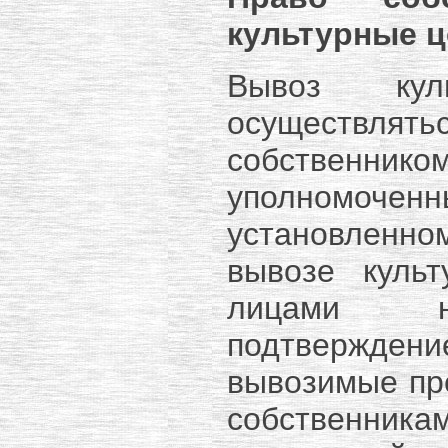
культурные ц
Вывоз кул
осуществ
собственни
уполномоче
установленном
вывозе куль
лицами не
подтвержден
вывозимые пр
собственни