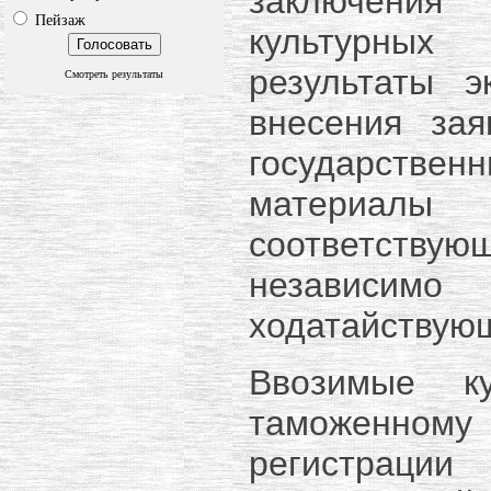
заключения 
Пейзаж
культурных
результаты 
Смотреть результаты
внесения за
государственн
материалы
соответству
независи
ходатайствующ
Ввозимые ку
таможенном
регистраци