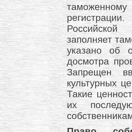
таможенном
регистрации.
Российской
заполняет там
указано об 
досмотра про
Запрещен в
культурных це
Такие ценнос
их последу
собственникам
Право соб