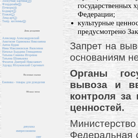
Лоскутная картина(
14
)
государственных 
Флордизайн(
9
)
Пэчворк(
4
)
Бодиарт(
3
)
Федерации;
Плакат(
2
)
Ленд-арт(
2
)
культурные ценност
Театр. костюмы(
0
)
предусмотрено Зак
День рождения
Александр Александровский
Анастасия Одинокова Николаевна
Запрет на выв
Антон Кудин
Инна Максимовская Яковлевна
Наталья Бырдина Геннадиевна
основаниям не
Татьяна Синяева Игоревна
Татьяна Шпанькова
Филатов Дмитрий Николаевич
Эдуард Яблуновский Сергеевич
Органы госу
Полезные ссылки
вывоза и вв
Ежевика - товары для рукоделия
Облако тегов
контроля за
ценностей.
Министерство
девушка
импрессионизм
Федеральная 
снег