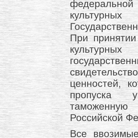
федеральн
культурны
Государстве
При принятии
культурных
государст
свидетельст
ценностей, к
пропуска у
таможенную
Российской Ф
Все ввозимые