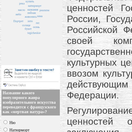
купить
река
ценностей Го
натюрморт
названия
масло
реализм
пейзаж
небо
России, Госу
зима
живопись
Портрет
лето
лес
солнце
Российской Ф
осень
букет
tegicheskie
своей ком
государственн
культурных це
ввозом культу
действующим
Федерации.
Название какого
популярного жанра
изобразительного искусства
переводится с французского
Регулирован
как «мертвая натура»?
ценностей о
Ню
Натюрморт