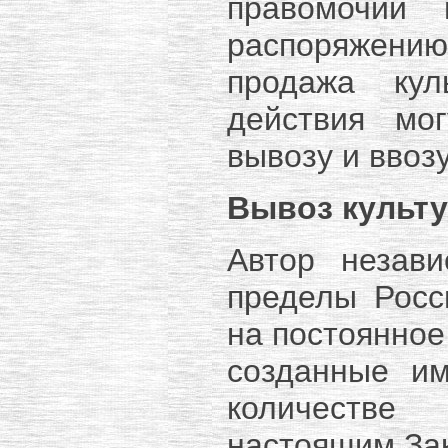
правомочий 
распоряжению
продажа кул
действия мог
вывозу и ввоз
Вывоз культу
Автор незав
пределы Росс
на постоянное
созданные и
количестве
настоящим За