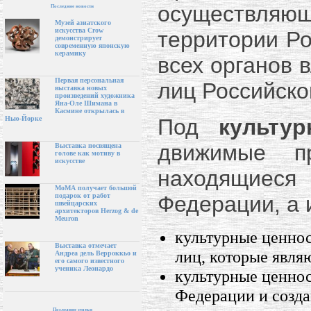
осуществля
Последние новости
Музей азиатского
искусства Crow
территории Ро
демонстрирует
современную японскую
керамику
всех органов 
Первая персональная
лиц Российско
выставка новых
произведений художника
Яна-Оле Шимана в
Касмине открылась в
Под
культу
Нью-Йорке
движимые пр
Выставка посвящена
голове как мотиву в
искусстве
находящиес
МоМА получает большой
Федерации, а 
подарок от работ
швейцарских
архитекторов Herzog & de
Meuron
культурные ценно
Выставка отмечает
лиц, которые явля
Андреа дель Верроккьо и
его самого известного
ученика Леонардо
культурные ценнос
Федерации и созд
Последние статьи