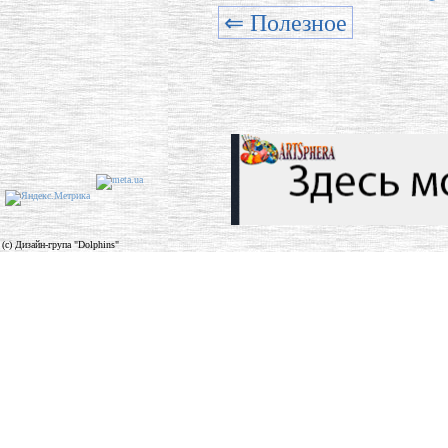
⇐ Полезное
(c) Дизайн-група "Dolphins"