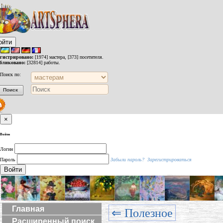
ойти
егистрировано:
[1974] мастера, [373] посетителя.
бликовано:
[32814] работы.
Поиск по:
×
Войти
Логин
Пароль
Забыли пароль?
Зарегистрироваться
Войти
Главная
⇐ Полезное
Расширенный поиск