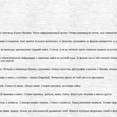
го мангаведа Бориса Иванова. Чисто информационный проект. Отсюда рекомендуем начать свое знакомство
мами и галереями, коих имеется большое количество: от форумов художников до форума сценаристов, и д
на переводах оригинальных изданий манги. Словом, если вы мечтали читать японские комиксы на русск
но обновляющуюся информацию о переводах манги на русский язык. В форуме или в чате сможете пообщ
е или мангой.
е. История и литература Японии, художники, боевые искусства, фотографии и расказы о Японии, японск
име и манги, а особенно - сериала Dragonball. Интересные факты об этой саге и ее персонажах.
уба. Статьи об аниме, обзоры аниме. Галерея рисунков, коллекция хайку.
й анимации и манге. Галереи картинок, артбуки, манга, статьи, форум для общения и многое другое
сурс о комиксах. Смешные комикс сериалы. Статьи о комиксах. Уроки рисования комиксов. Комикс-фо
 аниме, правда, только для пользователей украинских сетей. Имеется подборка интересных статей и фор