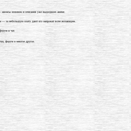
е — анонсы новинок и описания уже вышедших аниме.
ое — за небольшую плату дают его напрокат всем желающим.
форум и чат.
ки, форум и многое другое.