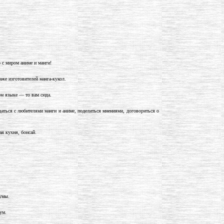
 с миром аниме и манги!
аже изготовителей манга-кукол.
ом языке — то вам сюда.
аться с любителями манги и аниме, поделиться мнениями, договориться о
ая кухня, бонсай.
румы.
ум.