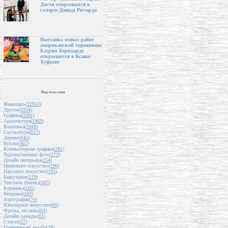
Дагли открывается в
галерее Дэвида Ричарда
Выставка новых работ
американской художницы
Кэтрин Бернхардт
открывается в Ксавье
Хуфкенс
Вид искусства
Живопись(
22953
)
Другое(
3334
)
Графика(
3261
)
Архитектура(
1969
)
Вышивка(
1048
)
Скульптура(
617
)
Дерево(
445
)
Куклы(
302
)
Компьютерная графика(
281
)
Художественное фото(
273
)
Дизайн интерьера(
254
)
Церковное искусство(
196
)
Народное искусство(
193
)
Бижутерия(
119
)
Текстиль (батик)(
107
)
Керамика(
105
)
Витражи(
103
)
Аэрография(
74
)
Ювелирное искусство(
66
)
Фреска, мозаика(
64
)
Дизайн одежды(
61
)
Стекло(
57
)
Графический дизайн(
38
)