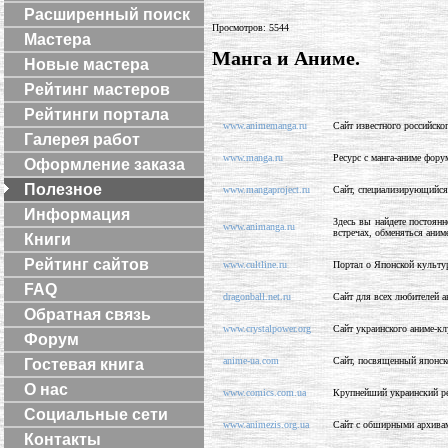
Расширенный поиск
Просмотров: 5544
Мастера
Манга и Аниме.
Новые мастера
Рейтинг мастеров
Рейтинги портала
www.animemanga.ru
Сайт известного российско
Галерея работ
www.manga.ru
Ресурс с манга-аниме фору
Оформление заказа
Полезное
www.mangaproject.ru
Сайт, специализирующийся 
Информация
Здесь вы найдете постоян
www.animanga.ru
встречах, обменяться аним
Книги
Рейтинг сайтов
www.cultline.ru
Портал о Японской культур
FAQ
dragonball.net.ru
Сайт для всех любителей ан
Обратная связь
www.crystalpower.org
Сайт украинского аниме-кл
Форум
anime-ua.com
Сайт, посвященный японско
Гостевая книга
О нас
www.comics.com.ua
Крупнейший украинский ре
Социальные сети
www.animezis.org.ua
Сайт с обширными архивами
Контакты