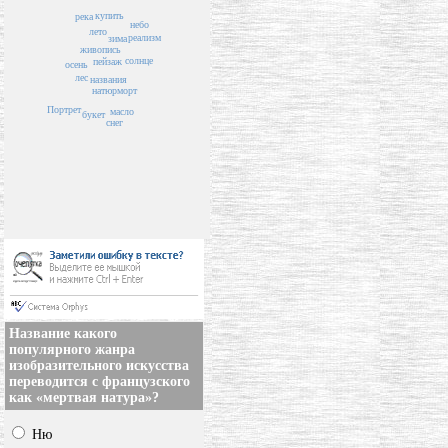
купить
река
небо
лето
реализм
зима
живопись
солнце
пейзаж
осень
лес
названия
натюрморт
Портрет
масло
букет
снег
Название какого
популярного жанра
изобразительного искусства
переводится с французского
как «мертвая натура»?
Ню