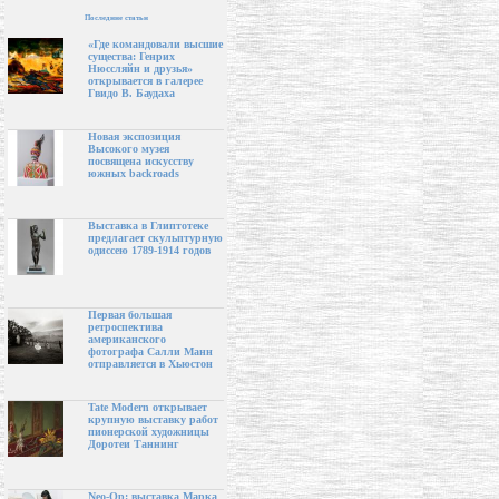
Последние статьи
«Где командовали высшие
существа: Генрих
Нюссляйн и друзья»
открывается в галерее
Гвидо В. Баудаха
Новая экспозиция
Высокого музея
посвящена искусству
южных backroads
Выставка в Глиптотеке
предлагает скульптурную
одиссею 1789-1914 годов
Первая большая
ретроспектива
американского
фотографа Салли Манн
отправляется в Хьюстон
Tate Modern открывает
крупную выставку работ
пионерской художницы
Доротеи Таннинг
Neo-Op: выставка Марка