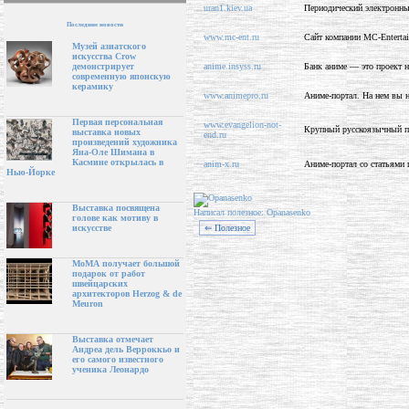
uran1.kiev.ua
Периодический электронны
Последние новости
www.mc-ent.ru
Сайт компании МС-Entertai
Музей азиатского
искусства Crow
anime.insyss.ru
Банк аниме — это проект 
демонстрирует
современную японскую
керамику
www.animepro.ru
Аниме-портал. На нем вы н
Первая персональная
www.evangelion-not-
Крупный русскоязычный по
выставка новых
end.ru
произведений художника
Яна-Оле Шимана в
Касмине открылась в
anim-x.ru
Аниме-портал со статьями 
Нью-Йорке
Выставка посвящена
Написал полезное: Opanasenko
голове как мотиву в
⇐ Полезное
искусстве
МоМА получает большой
подарок от работ
швейцарских
архитекторов Herzog & de
Meuron
Выставка отмечает
Андреа дель Верроккьо и
его самого известного
ученика Леонардо