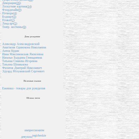
Декорации(
26
)
Лоскутная картина(
14
)
Флордизайн(
9
)
Пэчворк(
4
)
Бодиарт(
3
)
Плакат(
2
)
Ленд-арт(
2
)
Театр. костюмы(
0
)
День рождения
Александр Александровский
Анастасия Одинокова Николаевна
Антон Кудин
Инна Максимовская Яковлевна
Наталья Бырдина Геннадиевна
Татьяна Синяева Игоревна
Татьяна Шпанькова
Филатов Дмитрий Николаевич
Эдуард Яблуновский Сергеевич
Полезные ссылки
Ежевика - товары для рукоделия
Облако тегов
импрессионизм
tegicheskie
девушка