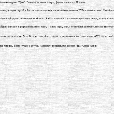
й аниме-журнал "Уран". Рецензии на аниме и игры, форум, статьи про Японию.
nment, которая первой в России стала выпускать лицензионное аниме на DVD и видеокассетах. На сайт
небольшой группы активистов из Москвы. Ребята занимаются коллекционированием аниме, а самое главн
айдете описания и рецензии на аниме, мангу и аниме-игры, статьи по истории аниме и о Японии. Имеется 
ртал, посвященный Neon Genesis Evangelion. Нновости, информация по Евангелиону, AMV, манга, артбу
про японию, аниме, студии и другое. На портале представлена ролевая игра «Сфера жизни»