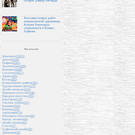
галерее Дэвида Ричарда
Выставка новых работ
американской художницы
Кэтрин Бернхардт
открывается в Ксавье
Хуфкенс
Вид искусства
Живопись(
22953
)
Другое(
3334
)
Графика(
3261
)
Архитектура(
1969
)
Вышивка(
1048
)
Скульптура(
617
)
Дерево(
445
)
Куклы(
302
)
Компьютерная графика(
281
)
Художественное фото(
273
)
Дизайн интерьера(
254
)
Церковное искусство(
196
)
Народное искусство(
193
)
Бижутерия(
119
)
Текстиль (батик)(
107
)
Керамика(
105
)
Витражи(
103
)
Аэрография(
74
)
Ювелирное искусство(
66
)
Фреска, мозаика(
64
)
Дизайн одежды(
61
)
Стекло(
57
)
Графический дизайн(
38
)
Декорации(
26
)