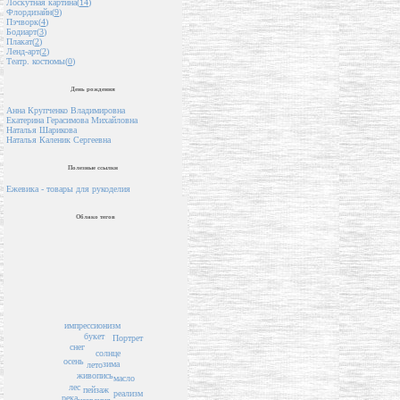
Лоскутная картина(
14
)
Флордизайн(
9
)
Пэчворк(
4
)
Бодиарт(
3
)
Плакат(
2
)
Ленд-арт(
2
)
Театр. костюмы(
0
)
День рождения
Анна Крупченко Владимировна
Екатерина Герасимова Михайловна
Наталья Шарикова
Наталья Каленик Сергеевна
Полезные ссылки
Ежевика - товары для рукоделия
Облако тегов
импрессионизм
букет
Портрет
снег
солнце
осень
зима
лето
живопись
масло
лес
пейзаж
реализм
река