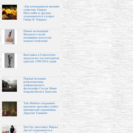
«Где командовали высшие
существа: Генрих
Нюссляйн и друзья»
открывается в галерее
Гвидо В. Баудаха
Новая экспозиция
Высокого музея
посвящена искусству
южных backroads
Выставка в Глиптотеке
предлагает скульптурную
одиссею 1789-1914 годов
Первая большая
ретроспектива
американского
фотографа Салли Манн
отправляется в Хьюстон
Tate Modern открывает
крупную выставку работ
пионерской художницы
Доротеи Таннинг
Neo-Op: выставка Марка
Дагли открывается в