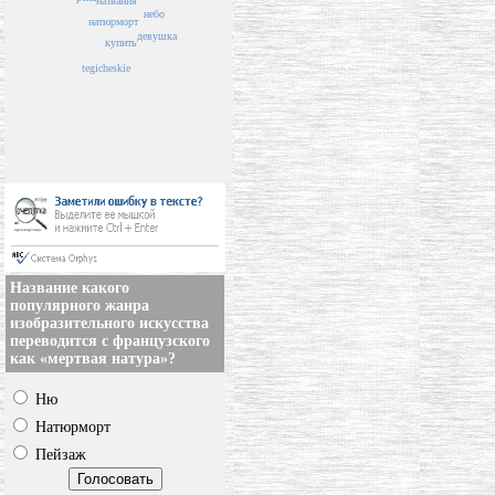
названия
небо
натюрморт
девушка
купить
tegicheskie
Название какого
популярного жанра
изобразительного искусства
переводится с французского
как «мертвая натура»?
Ню
Натюрморт
Пейзаж