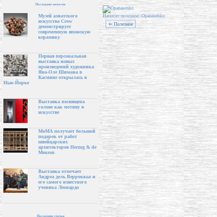
Последние новости
Написал полезное: Opanasenko
Музей азиатского
искусства Crow
⇐ Полезное
демонстрирует
современную японскую
керамику
Первая персональная
выставка новых
произведений художника
Яна-Оле Шимана в
Касмине открылась в
Нью-Йорке
Выставка посвящена
голове как мотиву в
искусстве
МоМА получает большой
подарок от работ
швейцарских
архитекторов Herzog & de
Meuron
Выставка отмечает
Андреа дель Верроккьо и
его самого известного
ученика Леонардо
Последние статьи