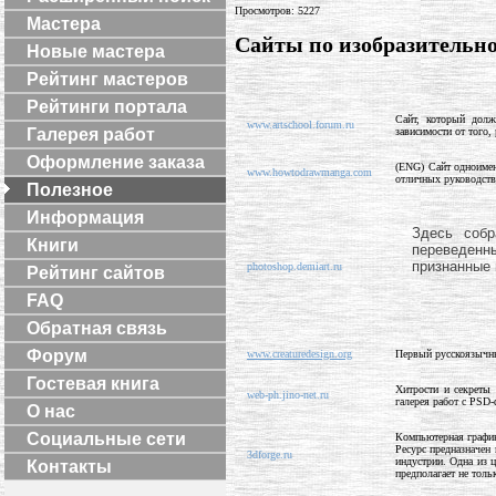
Просмотров: 5227
Мастера
Сайты по изобразительно
Новые мастера
Рейтинг мастеров
Рейтинги портала
Сайт, который долж
www.artschool.forum.ru
зависимости от того,
Галерея работ
Оформление заказа
(ENG) Сайт одноимен
www.howtodrawmanga.com
отличных руководств,
Полезное
Информация
Здесь собр
Книги
переведенны
признанные 
photoshop.demiart.ru
Рейтинг сайтов
FAQ
Обратная связь
Форум
www.creaturedesign.org
Первый русскоязычны
Гостевая книга
Хитрости и секреты 
web-ph.jino-net.ru
галерея работ с PSD
О нас
Социальные сети
Компьютерная график
Ресурс предназначен
3dforge.ru
индустрии. Одна из 
Контакты
предполагает не толь