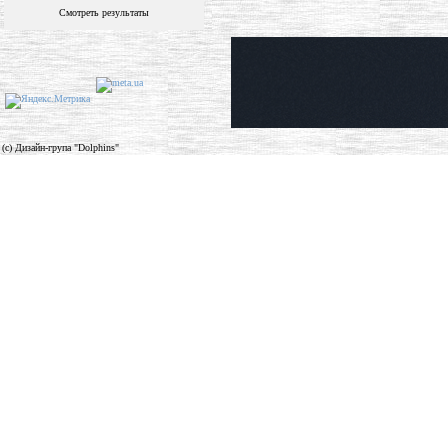
Смотреть результаты
(c) Дизайн-група "Dolphins"