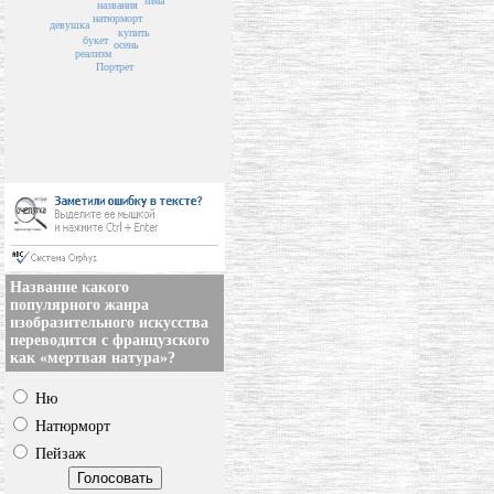
зима
названия
натюрморт
девушка
купить
букет
осень
реализм
Портрет
Название какого
популярного жанра
изобразительного искусства
переводится с французского
как «мертвая натура»?
Ню
Натюрморт
Пейзаж