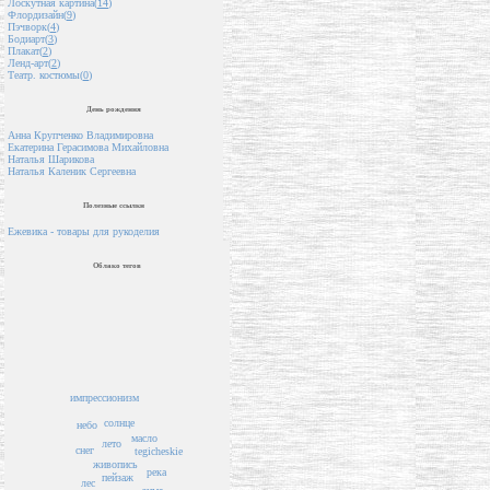
Лоскутная картина(
14
)
Флордизайн(
9
)
Пэчворк(
4
)
Бодиарт(
3
)
Плакат(
2
)
Ленд-арт(
2
)
Театр. костюмы(
0
)
День рождения
Анна Крупченко Владимировна
Екатерина Герасимова Михайловна
Наталья Шарикова
Наталья Каленик Сергеевна
Полезные ссылки
Ежевика - товары для рукоделия
Облако тегов
импрессионизм
солнце
небо
масло
лето
снег
tegicheskie
живопись
река
пейзаж
лес