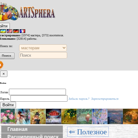
ойти
егистрировано:
[1974] мастера, [373] посетителя.
бликовано:
[32814] работы.
Поиск по:
×
Войти
Логин
Пароль
Забыли пароль?
Зарегистрироваться
Войти
Главная
⇐ Полезное
Расширенный поиск