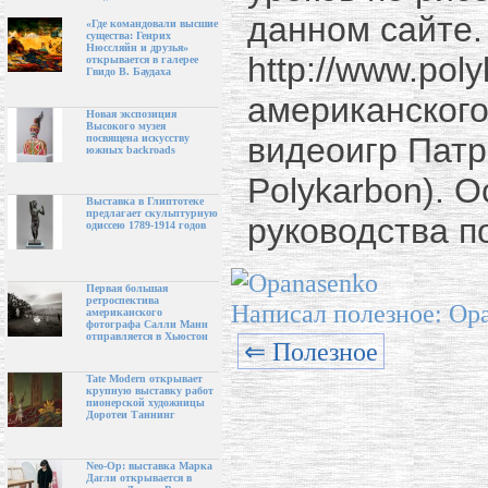
данном сайте.
«Где командовали высшие
существа: Генрих
Нюссляйн и друзья»
http://www.pol
открывается в галерее
Гвидо В. Баудаха
американского
Новая экспозиция
Высокого музея
видеоигр Патр
посвящена искусству
южных backroads
Polykarbon). 
Выставка в Глиптотеке
предлагает скульптурную
руководства п
одиссею 1789-1914 годов
Первая большая
ретроспектива
Написал полезное: Op
американского
фотографа Салли Манн
отправляется в Хьюстон
⇐ Полезное
Tate Modern открывает
крупную выставку работ
пионерской художницы
Доротеи Таннинг
Neo-Op: выставка Марка
Дагли открывается в