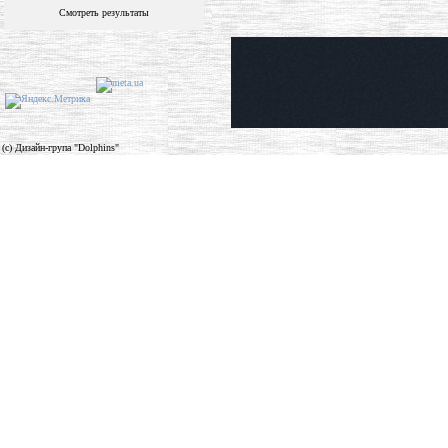
Смотреть результаты
(c) Дизайн-група "Dolphins"