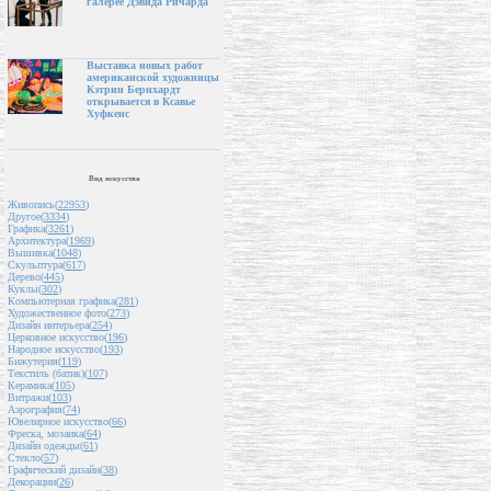
галерее Дэвида Ричарда
Выставка новых работ
американской художницы
Кэтрин Бернхардт
открывается в Ксавье
Хуфкенс
Вид искусства
Живопись(
22953
)
Другое(
3334
)
Графика(
3261
)
Архитектура(
1969
)
Вышивка(
1048
)
Скульптура(
617
)
Дерево(
445
)
Куклы(
302
)
Компьютерная графика(
281
)
Художественное фото(
273
)
Дизайн интерьера(
254
)
Церковное искусство(
196
)
Народное искусство(
193
)
Бижутерия(
119
)
Текстиль (батик)(
107
)
Керамика(
105
)
Витражи(
103
)
Аэрография(
74
)
Ювелирное искусство(
66
)
Фреска, мозаика(
64
)
Дизайн одежды(
61
)
Стекло(
57
)
Графический дизайн(
38
)
Декорации(
26
)