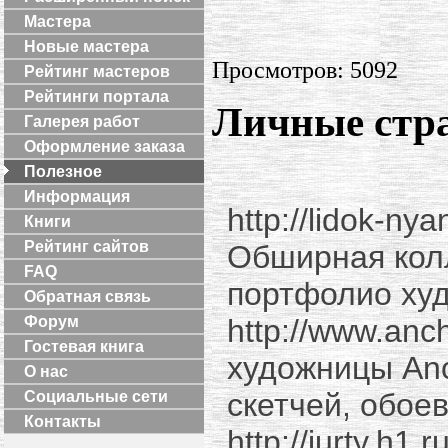
Мастера
Новые мастера
Просмотров: 5092
Рейтинг мастеров
Рейтинги портала
Личные стр
Галерея работ
Оформление заказа
Полезное
Информация
http://lidok-n
Книги
Рейтинг сайтов
Обширная кол
FAQ
портфолио ху
Обратная связь
http://www.an
Форум
Гостевая книга
художницы Anc
О нас
скетчей, обоев
Социальные сети
Контакты
http://jurty.h1