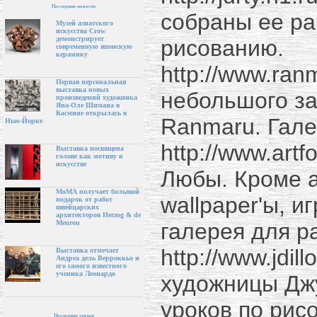
Последние новости
собраны ее ра
Музей азиатского
искусства Crow
демонстрирует
рисованию.
современную японскую
керамику
http://www.ran
Первая персональная
выставка новых
небольшого за
произведений художника
Яна-Оле Шимана в
Касмине открылась в
Ranmaru. Гале
Нью-Йорке
http://www.art
Выставка посвящена
голове как мотиву в
искусстве
Любы. Кроме а
МоМА получает большой
wallpaper'ы, и
подарок от работ
швейцарских
архитекторов Herzog & de
галерея для р
Meuron
http://www.jdi
Выставка отмечает
Андреа дель Верроккьо и
его самого известного
ученика Леонардо
художницы Дж
уроков по рис
Последние статьи