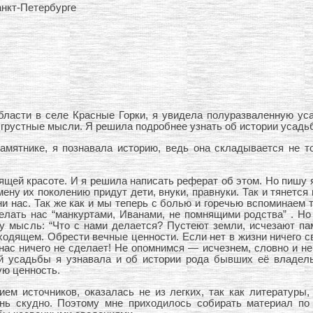
анкт-Петербурге
ласти в селе Красные Горки, я увидела полуразваленную уса
грустные мысли. Я решила подробнее узнать об истории усадьб
амятнике, я познавала историю, ведь она складывается не то
щей красоте. И я решила написать реферат об этом. Но пишу я 
мену их поколению придут дети, внуки, правнуки. Так и тянется
и нас. Так же как и мы теперь с болью и горечью вспоминаем т
елать нас “манкуртами, Иванами, не помнящими родства” . Но
у мысль: “Что с нами делается? Пустеют земли, исчезают па
одящем. Обрести вечные ценности. Если нет в жизни ничего свя
 нас ничего не сделает! Не опомнимся — исчезнем, словно и не
й усадьбы я узнавала и об истории рода бывших её владельц
ю ценность.
ием источников, оказалась не из легких, так как литературы
ень скудно. Поэтому мне приходилось собирать материал по 