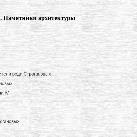
ы. Памятники архитектуры
ители рода Строгановых
ановых
а IV
рогановых