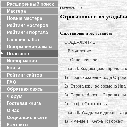
Расширенный поиск
Просмотров: 4318
Мастера
Строгановы и их усадьб
Новые мастера
Рейтинг мастеров
Рейтинги портала
Строгановы и их усадьбы
Галерея работ
СОДЕРЖАНИЕ
Оформление заказа
I. Вступление
Полезное
II. Основная часть
Информация
Книги
Глава I. Выдающиеся представ
Рейтинг сайтов
1) Происхождение рода Строг
FAQ
2) Строгановы во времена Иван
Обратная связь
3) Первые бароны Строгановы
Форум
Гостевая книга
4) Графы Строгановы
О нас
Глава II. Усадьбы и дворцы Ст
Социальные сети
1) Имение в “Княжьих Горках”
Контакты