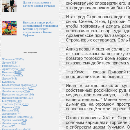
окончательно опровергли его, 
Дагли открывается в
галерее Дэвида Ричарда
что родоначальником их был Сп
Итак, род Строгановых ведет п
сына: Семен, Яков, Григорий.
Выставка новых работ
чтобы торговать и делать ден
американской художницы
Кэтрин Бернхардт
перевозило его товар туда, г
открывается в Ксавье
Архангельске покупал заморск
Хуфкенс
Строгановых оставалась Соль 
Аника первым оценил соляные б
Вид искусства
от казны заказы на поставку х
богатого торгового дома зорко
Живопись(
22953
)
наказав ему добиться приёма у
Другое(
3334
)
Графика(
3261
)
Архитектура(
1969
)
“На Каме, — сказал Григорий го
Вышивка(
1048
)
Скульптура(
617
)
пошлина никакая не бывала” .
Дерево(
445
)
Куклы(
302
)
Иван IV охотно позволил куп
Компьютерная графика(
281
)
Художественное фото(
273
)
собственных российских руд, 
Дизайн интерьера(
254
)
медную, или оловянную, — объ
Церковное искусство(
196
)
Народное искусство(
193
)
нашего ведома...” Менее чем
Бижутерия(
119
)
дымились на огромном простр
Текстиль (батик)(
107
)
Керамика(
105
)
освоенные ещё земли по реке Ч
Витражи(
103
)
Аэрография(
74
)
Ювелирное искусство(
66
)
Около половины XVI в. Строг
Фреска, мозаика(
64
)
соляным варницам и торговле 
Дизайн одежды(
61
)
с сибирским царем Кучумом. Он
Стекло(
57
)
Графический дизайн(
38
)