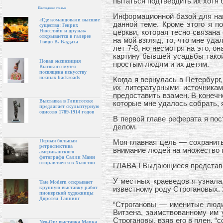
пытаться подтвердить их хотя
Последние статьи
Информационной базой для нап
«Где командовали высшие
данной теме. Кроме этого я п
существа: Генрих
Нюссляйн и друзья»
церкви, которая тесно связан
открывается в галерее
на мой взгляд, то, что мне уд
Гвидо В. Баудаха
лет 7-8, но несмотря на это, о
картину бывшей усадьбы такой
Новая экспозиция
простым людям и их детям.
Высокого музея
посвящена искусству
южных backroads
Когда я вернулась в Петербург
их литературными источникам
предоставить взамен. В конечн
Выставка в Глиптотеке
которые мне удалось собрать, 
предлагает скульптурную
одиссею 1789-1914 годов
В первой главе реферата я по
делом.
Первая большая
Моя главная цель — сохранить
ретроспектива
внимание людей на множество 
американского
фотографа Салли Манн
отправляется в Хьюстон
ГЛАВА I Выдающиеся представ
У местных краеведов я узнала
Tate Modern открывает
крупную выставку работ
известному роду Строгановых. 
пионерской художницы
Доротеи Таннинг
“Строгановы — именитые люди,
Витзена, заимствованному им 
Строгановы, взяв его в плен, “
Neo-Op: выставка Марка