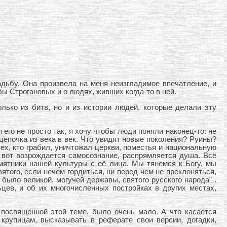
дьбу. Она произвела на меня неизгладимое впечатление, и
ы Строгановых и о людях, живших когда-то в ней.
лько из битв, но и из истории людей, которые делали эту
его не просто так, я хочу чтобы люди поняли наконец-то: не
 цепочка из века в век. Что увидят новые поколения? Руины?
ех, кто грабил, уничтожал церкви, поместья и национальную
 вот возрождается самосознание, распрямляется душа. Всё
мятники нашей культуры с её лица. Мы тянемся к Богу, мы
того, если нечем гордиться, ни перед чем не преклоняться,
 было великой, могучей державы, святого русского народа” .
ев, и об их многочисленных постройках в других местах,
, посвященной этой теме, было очень мало. А что касается
крупицам, высказывать в реферате свои версии, догадки,