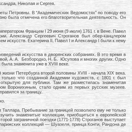
сандра, Николая и Сергея.
еты Петровны. В “Академических Ведомостях” по поводу его
азно была отмечена его благотворительная деятельность. Он
ератором Францем I 29 июня (9 июля) 1761 г. в Вене. Павел
рии. Александр Сергеевич Строганов был обер-канцлером
 искусств. Екатерина II, Павел I и Александр I были к нему
зведений искусства в дворянских собраниях. В это время в
вой, А. А. Безбородко, Н. Б. Юсупова и многих других. Одно
была знаменита уже в XVIII веке.
жизни Петербурга второй половины XVIII - начала XIX века.
 только что созданной Академии художеств, с 1801 г. был
 открытую для публики. Там же разместилась знаменитая
ром Воронихиным, стало одним из первых русских музеев.
правился за границу.
жо.
и Таллара. Пребывание за границей позволило ему не только
изучить знаменитые коллекции, приобщиться к европейской
второй заграничной поездки (1771-1778) Строганов выступает
 парижских коллекций — Шуазеля, принца Конти, Рандона де