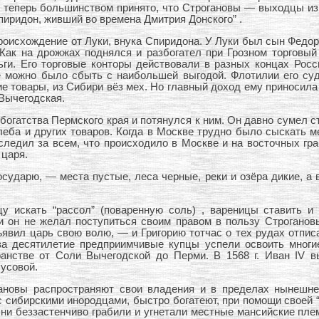
и теперь большинством принято, что Строгановы — выходцы из
иридон, живший во времена Дмитрия Донского” .
роисхождение от Луки, внука Спиридона. У Луки был сын Федор,
 “Как на дрожжах поднялся и разбогател при Грозном торговый
ьги. Его торговые конторы действовали в разных концах Рос
де можно было сбыть с наибольшей выгодой. Флотилии его су
ие товары, из Сибири вёз мех. Но главный доход ему приносил
Вычегодская.
огатства Пермского края и потянулся к ним. Он давно сумел с
леба и других товаров. Когда в Москве трудно было сыскать м
 следил за всем, что происходило в Москве и на восточных гр
 царя.
сударю, — места пустые, леса черные, реки и озёра дикие, а вс
цу искать “рассол” (поваренную соль) , вареницы ставить и
и он не желал поступиться своим правом в пользу Строгановы
явил царь свою волю, — и Григорию тотчас о тех рудах отписа
 за десятилетие предприимчивые купцы успели освоить мног
анстве от Соли Вычегодской до Перми. В 1568 г. Иван IV в
усовой.
ановы распространяют свои владения и в пределах нынешней
с сибирскими инородцами, быстро богатеют, при помощи своей 
и беззастенчиво грабили и угнетали местные мансийские плем