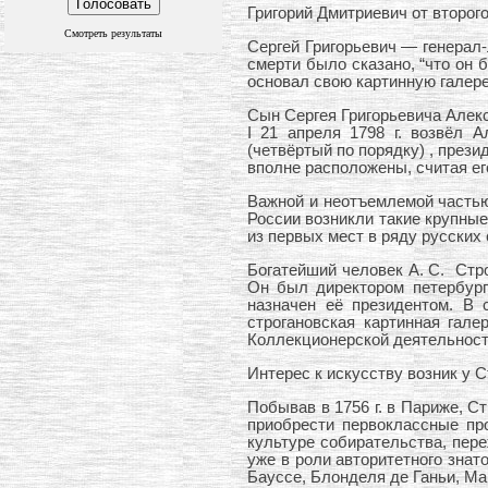
Григорий Дмитриевич от второг
Смотреть результаты
Сергей Григорьевич — генерал
смерти было сказано, “что он 
основал свою картинную галер
Сын Сергея Григорьевича Алекс
I 21 апреля 1798 г. возвёл 
(четвёртый по порядку) , през
вполне расположены, считая ег
Важной и неотъемлемой частью
России возникли такие крупные
из первых мест в ряду русских 
Богатейший человек А. С. Стро
Он был директором петербургс
назначен её президентом. В 
строгановская картинная гал
Коллекционерской деятельностью
Интерес к искусству возник у 
Побывав в 1756 г. в Париже, С
приобрести первоклассные про
культуре собирательства, пере
уже в роли авторитетного зна
Бауссе, Блонделя де Ганьи, Ма