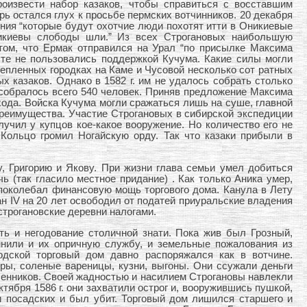
оизвести набор казаков, чтобы справиться с восставшим
рь остался глух к просьбе пермских вотчинников. 20 декабря
ения “которые будут охотчие люди похотят итти в Оникиевые
икиевы слободы шли.” Из всех Строгановых наибольшую
том, что Ермак отправился на Урал “по присылке Максима
 те не пользовались поддержкой Кучума. Какие силы могли
епленных городках на Каме и Чусовой несколько сот ратных
 казаков. Однако в 1582 г. им не удалось собрать столько
 собралось всего 540 человек. Приняв предложение Максима
охода. Войска Кучума могли сражаться лишь на суше, главной
преимущества. Участие Строгановых в сибирской экспедиции
лучил у купцов кое-какое вооружение. Но количество его не
Кольцо громил Ногайскую орду. Так что казаки прибыли в
, Григорию и Якову. При жизни глава семьи умел добиться
ь (так гласило местное придание) . Как только Аника умер,
поколебал финансовую мощь торгового дома. Канула в Лету
н IV на 20 лет освободил от податей приуральские владения
 строгановские деревни налогами.
 и негодование столичной знати. Пока жив был Грозный,
мнили и их опричную службу, и земельные пожалования из
дской торговый дом давно распоряжался как в вотчине.
ры, соленые вареницы, кузни, выгоны. Они ссужали деньги
енников. Своей жадностью и насилием Строгановы навлекли
тября 1586 г. они захватили острог и, вооружившись пушкой,
и посадских и был убит. Торговый дом лишился старшего и