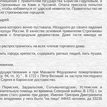
отношения с правителем государства Борисом Годуновым, и
Строгановых на Каме и Чусовой. Опала пресекла попытки
 чтобы избавиться от царской немилости. Правительство не
из строгановских городков.
ндрей.
а которого вечно пустовала. Незадолго до своего падения
 купцы России. В качестве основной привилегии Строгановы
иков с благородным дворянством. Даже гости никогда не
 распространилось на всех членов торгового дома.
ть города, крепости, содержать ратных людей, лить пушки,
иевичем.
ждуцарствования и при Михаиле Фёдоровиче пожертвовали
94, гл. X) ” . В 1722 г. Пётр Великий за заслуги последнего
 Сергея в баронское достоинство.
 Пермских, Зауральских, Сольвычегодских, Устюжских и
ачительную помощь во времена Северной войны. В 1701 г. он
ервою статс-дамою при дворе. Имения Григория Дмитриевича
х владениях у него было “на лицо” 44643 человек, да 33235