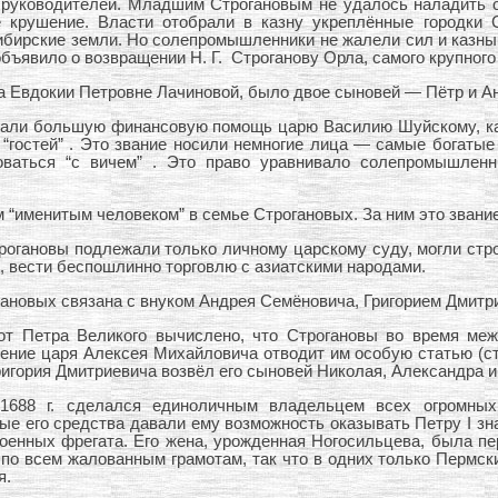
х руководителей. Младшим Строгановым не удалось наладить 
е крушение. Власти отобрали в казну укреплённые городки 
ибирские земли. Но солепромышленники не жалели сил и казны,
объявило о возвращении Н. Г. Строганову Орла, самого крупного 
на Евдокии Петровне Лачиновой, было двое сыновей — Пётр и А
али большую финансовую помощь царю Василию Шуйскому, казн
“гостей” . Это звание носили немногие лица — самые богатые
ваться “с вичем” . Это право уравнивало солепромышленн
“именитым человеком” в семье Строгановых. За ним это звание
огановы подлежали только личному царскому суду, могли строи
, вести беспошлинно торговлю с азиатскими народами.
ановых связана с внуком Андрея Семёновича, Григорием Дмитр
от Петра Великого вычислено, что Строгановы во время ме
ение царя Алексея Михайловича отводит им особую статью (стр. 
ригория Дмитриевича возвёл его сыновей Николая, Александра и
1688 г. сделался единоличным владельцем всех огромных
е его средства давали ему возможность оказывать Петру I зн
военных фрегата. Его жена, урожденная Ногосильцева, была п
о всем жалованным грамотам, так что в одних только Пермски
я.