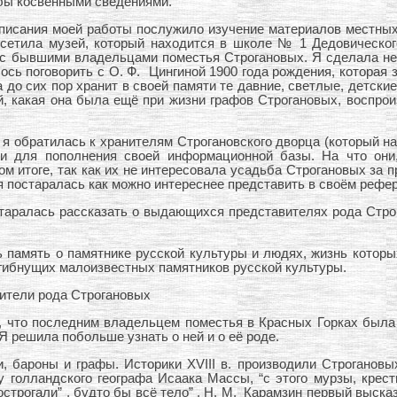
 бы косвенными сведениями.
исания моей работы послужило изучение материалов местных к
осетила музей, который находится в школе № 1 Дедовическо
а с бывшими владельцами поместья Строгановых. Я сделала не
алось поговорить с О. Ф. Цингиной 1900 года рождения, котора
на до сих пор хранит в своей памяти те давние, светлые, детск
, какая она была ещё при жизни графов Строгановых, воспрои
, я обратилась к хранителям Строгановского дворца (который н
и для пополнения своей информационной базы. На что они,
ом итоге, так как их не интересовала усадьба Строгановых за 
я постаралась как можно интереснее представить в своём рефер
старалась рассказать о выдающихся представителях рода Строг
 память о памятнике русской культуры и людях, жизнь которы
гибнущих малоизвестных памятников русской культуры.
ители рода Строгановых
, что последним владельцем поместья в Красных Горках была
Я решила побольше узнать о ней и о её роде.
 бароны и графы. Историки XVIII в. производили Строгановы
у голландского географа Исаака Массы, “с этого мурзы, крест
сострогали” , будто бы всё тело” . Н. М. Карамзин первый выс