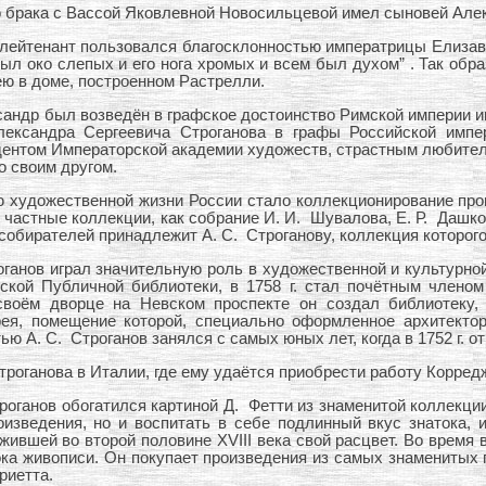
о брака с Вассой Яковлевной Новосильцевой имел сыновей Алек
-лейтенант пользовался благосклонностью императрицы Елизав
был око слепых и его нога хромых и всем был духом” . Так обр
ею в доме, построенном Растрелли.
андр был возведён в графское достоинство Римской империи имп
Александра Сергеевича Строганова в графы Российской импе
идентом Императорской академии художеств, страстным любителем
о своим другом.
 художественной жизни России стало коллекционирование прои
 частные коллекции, как собрание И. И. Шувалова, Е. Р. Дашко
собирателей принадлежит А. С. Строганову, коллекция которого 
ганов играл значительную роль в художественной и культурной 
кой Публичной библиотеки, в 1758 г. стал почётным членом
своём дворце на Невском проспекте он создал библиотеку,
ерея, помещение которой, специально оформленное архитекто
 А. С. Строганов занялся с самых юных лет, когда в 1752 г. от
Строганова в Италии, где ему удаётся приобрести работу Корред
троганов обогатился картиной Д. Фетти из знаменитой коллекци
изведения, но и воспитать в себе подлинный вкус знатока, 
жившей во второй половине XVIII века свой расцвет. Во время 
тока живописи. Он покупает произведения из самых знаменитых
риетта.