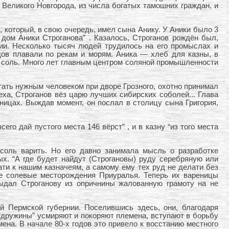
 Великого Новгорода, из числа богатых тамошних граждан, и
 который, в свою очередь, имел сына Анику. У Аники было 3
 дом Аники Строганова” . Казалось, Строганов рождён был,
сии. Несколько тысяч людей трудилось на его промыслах и
дов плавали по рекам и морям. Аника — хлеб для казны, в
а соль. Много лет главным центром соляной промышленности
тать нужным человеком при дворе Грозного, охотно принимал
еха, Строганов вёз царю лучших сибирских соболей... Глава
аницах. Выждав момент, он послал в столицу сына Григория,
его дай пустого места 146 вёрст” , и в казну “из того места
 соль варить. Но его давно занимала мысль о разработке
х. “А где будет найдут (Строгановы) руду серебряную или
ти к нашим казначеям, а самому ему тех руд не делати без
ие солевые месторождения Приуралья. Теперь их вареницы
ыдал Строганову из опричнины жалованную грамоту на не
 Пермской губернии. Поселившись здесь, они, благодаря
“дружины” усмиряют и покоряют племена, вступают в борьбу
ена. В начале 80-х годов это привело к восстанию местного