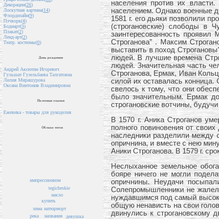
населения против их власти.
Декорации(
26
)
населением. Однако военные де
Лоскутная картина(
14
)
Флордизайн(
9
)
1581 г. его дьяки позволили п
Пэчворк(
4
)
(строгановские) слободы в 
Бодиарт(
3
)
Плакат(
2
)
заинтересованность проявил 
Ленд-арт(
2
)
Строганова” . Максим Строган
Театр. костюмы(
0
)
выставить в поход Строгановы
людей. В лучшие времена Стро
День рождения
людей. Значительная часть че
Андрей Аксютин Игоревич
Строганова, Ермак, Иван Кольц
Гульшат Гузельбаева Талгатовна
силой их оставалась конница.
Лилия Мирашурова
Оксана Винтонив Владимировна
свелось к тому, что они обесп
было значительным. Ермак до
Полезные ссылки
строгановские вотчины, будуч
Ежевика - товары для рукоделия
В 1570 г. Аника Строганов ум
полного повиновения от своих 
Облако тегов
наследники разделили между с
опричнина, и вместе с нею мин
Аники Строганова. В 1579 г. ср
Неслыханное земельное обога
бояре ничего не могли подел
импрессионизм
опричнины. Неудачи посыпал
tegicheskie
Солепромышленники не жалели 
масло
нуждавшимся под самый высоки
купить
общую ненависть на свои голов
натюрморт
зима
двинулись к строгановскому д
названия
река
девушка