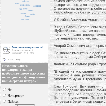
самого авторитетного из свои
пейзаж
снег
вскоре их постигло подлинно
живопись
Портрет
Строгановых подчинить себе с
лето
лес
осень
могло обойтись без их услуг и 
солнце
небо
букет
реализм
У Семёна Аникиева, женатого 
В годы Смуты Строгановы оказ
Шуйский пожаловал им звание 
получили право впредь имено
претендовали на отчество.
Андрей Семёнович стал первым 
По званию именитых людей Стр
воевать с владельцами Сибири
Дальнейшая судьба рода Строг
Название какого
популярного жанра
“В одной из жалованных грам
изобразительного искусства
примерно 4 млн. рублей... Улож
переводится с французского
“именитого мужа” Строганова Г
как «мертвая натура»?
Сам Григорий Дмитриевич с 
Ню
Нижегородских имений. Огромны
на свои деньги снарядил два 
Натюрморт
были ещё увеличены Петром I п
человека в бегах и скитающихс
Пейзаж