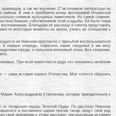
раеведов, а так же изучение 27 источников литературы по
го района. В нем я приобрела копии фотографий Ильинской
сколько снимков культурных памятников. Но самое главное,
я застала бывших собственников этой усадьбы. Ей было тогда
ие воспоминания. Благодаря её рассказу я смогла представить
звести некоторые моменты их жизни, узнать их отношения к
аходится на Невском проспекте) с просьбой воспользоваться
 в первую очередь, спросили, какие сведенья я им могу
пределами города, я получила вежливый отказ. Все сведения,
ате.
ановых. При всей известности рода это оказалось нелёгким
х — сама история нашего Отечества. Мне хочется обратить
 Мария Александровна Строганова, которая принадлежала к
х от татарского мурзы Золотой Орды. По рассказу Николая
ившегося и посланного царем против татар, ведут свой род
казал своё недоверие к этому рассказу: последующие историки