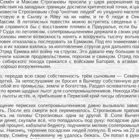
 Семён и Максим Строгановы просили у царя разрешения пр
йствия на западных границах достигли критической точки, и ца
роизвести Строгановым сбор “охотчих людей” из уездного насел
Чусовую и в Сылву и Яйву на их наём, и те б люди в Он
Максим. В летописных повестях можно встретить сведенья о 
ов справился бы с восстанием племен в Приуралье, если бы
? Судя по летописям, солепромышленники держали в своих укр
гановы имели возможность нанять и вооружить тысячу вольных
ловек отказалась последовать за Ермаком. Под его знаменами
о и их казаки взялись за изготовление стругов для дальнего п
 Отряд Ермака вёл войну на стругах. Это давало ему большие 
ечили казаков продовольствием, порохом и свинцом. Отряд по
 сибирского похода сражался с войсками Батория, а атаман 
и хорошо вооруженными.
ер, передав всю свою собственность трём сыновьям — Семёну
детей. За непослушание он бросил в Вычегду собственную доч
обой его промыслы, земли и богатства. Раздел основательно 
уло время щедрых льгот для солепромышленников. Некогда Ива
ок льготы истёк, и, прибывшие в Пермский край писцы обложили
щение пермских солепромышленников давно вызывало зависть
ать. После его смерти всё переменилось. Строгановым припо
ись на головы Строгановых одна за другой. В Соли Вычего
денег, скупали всё, что попадалось под руку: посадские дво
й процент, кабалили бедноту, подчиняли мелких солепромышл
ы. Наконец, терпение посадских людей лопнуло. В ночь на 22 ок
вору. Семёну Аникиевичу не удалось бежать. Он попал в рук