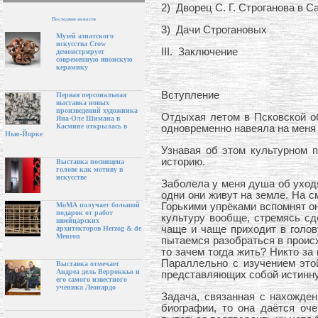
2) Дворец С. Г. Строганова в С
Последние новости
3) Дачи Строгановых
Музей азиатского
искусства Crow
III. Заключение
демонстрирует
современную японскую
керамику
Вступление
Первая персональная
выставка новых
произведений художника
Отдыхая летом в Псковской об
Яна-Оле Шимана в
Касмине открылась в
одновременно навеяла на меня 
Нью-Йорке
Узнавая об этом культурном п
историю.
Выставка посвящена
голове как мотиву в
искусстве
Заболела у меня душа об уходя
одни они живут на земле. На с
Горькими упрёками вспомнят он
МоМА получает большой
подарок от работ
культуру вообще, стремясь сд
швейцарских
чаще и чаще приходит в голов
архитекторов Herzog & de
Meuron
пытаемся разобраться в происх
то зачем тогда жить? Никто за
Параллельно с изучением это
Выставка отмечает
Андреа дель Верроккьо и
представляющих собой истинну
его самого известного
ученика Леонардо
Задача, связанная с нахожден
биографии, то она даётся оч