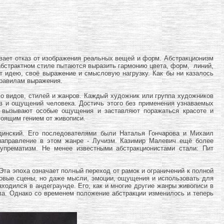
ает отказ от изображения реальных вещей и форм. Абстракционизм
 абстрактном стиле пытаются выразить гармонию цвета, форм, линий,
т идею, своё выражение и смысловую нагрузку. Как бы ни казалось
 правилам выражения.
во видов, стилей и жанров. Каждый художник или группа художников
тв и ощущений человека. Достичь этого без применения узнаваемых
о вызывают особые ощущения и заставляют поражаться красоте и
тоящим гением от живописи.
динский. Его последователями были Наталья Гончарова и Михаил
направление в этом жанре - Лучизм. Казимир Малевич ещё более
Супрематизм. Не менее известными абстракционистами стали: Пит
Эта эпоха означает полный переход от рамок и ограничений к полной
ровые сцены, но даже мысли, эмоции, ощущения и использовать для
ходился в андеграунде. Его, как и многие другие жанры живописи в
ла. Однако со временем положение абстракции изменилось и теперь