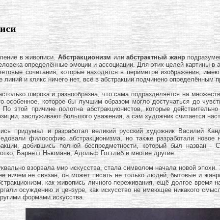
писи
вление в живописи.
Абстракционизм
или
абстрактный жанр
подразумев
человека определённые эмоции и ассоциации. Для этих целей картины в
ветовые сочетания, которые находятся в периметре изображения, имею
ме линий и клякс ничего нет, всё в абстракции подчинено определённым
астолько широка и разнообразна, что сама подразделяется на множест
то особенное, которое бы лучшим образом могло достучаться до чувс
 По этой причине полотна абстракционистов, которые действительн
озиции, заслуживают большого уважения, а сам художник считается нас
пись придумал и разработал великий русский художник Василий Кан
ледовали философию абстракционизма, но также разработали новое 
ракции, добившись полной беспредметности, который был назван - 
отко, Барнетт Ньюманн, Адольф Готтлиб и многие другие.
буквально взорвала мир искусства, стала символом начала новой эпохи. 
е ничем не связан, он может писать не только людей, бытовые и жан
тракционизм, как живопись личного переживания, ещё долгое время на
ргали осуждению и цензуре, как искусство не имеющее никакого смыс
другими формами искусства.