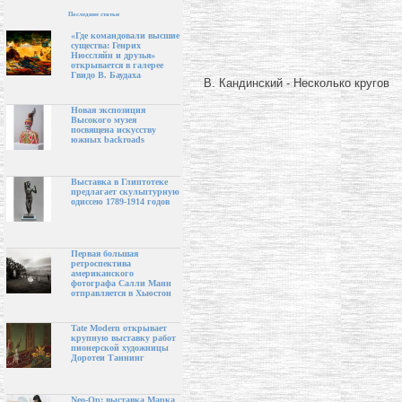
Последние статьи
«Где командовали высшие
существа: Генрих
Нюссляйн и друзья»
открывается в галерее
Гвидо В. Баудаха
В. Кандинский - Несколько кругов
Новая экспозиция
Высокого музея
посвящена искусству
южных backroads
Выставка в Глиптотеке
предлагает скульптурную
одиссею 1789-1914 годов
Первая большая
ретроспектива
американского
фотографа Салли Манн
отправляется в Хьюстон
Tate Modern открывает
крупную выставку работ
пионерской художницы
Доротеи Таннинг
Neo-Op: выставка Марка