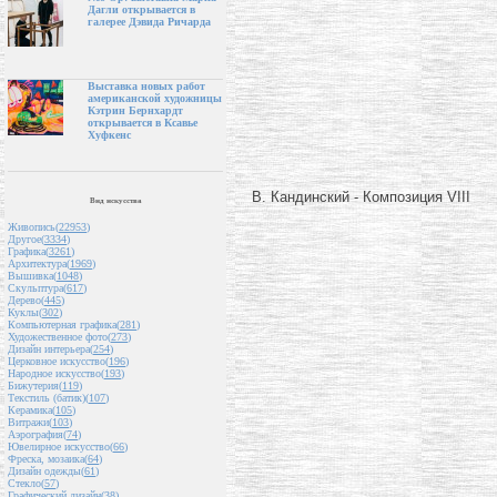
Дагли открывается в
галерее Дэвида Ричарда
Выставка новых работ
американской художницы
Кэтрин Бернхардт
открывается в Ксавье
Хуфкенс
В. Кандинский - Композиция VIII
Вид искусства
Живопись(
22953
)
Другое(
3334
)
Графика(
3261
)
Архитектура(
1969
)
Вышивка(
1048
)
Скульптура(
617
)
Дерево(
445
)
Куклы(
302
)
Компьютерная графика(
281
)
Художественное фото(
273
)
Дизайн интерьера(
254
)
Церковное искусство(
196
)
Народное искусство(
193
)
Бижутерия(
119
)
Текстиль (батик)(
107
)
Керамика(
105
)
Витражи(
103
)
Аэрография(
74
)
Ювелирное искусство(
66
)
Фреска, мозаика(
64
)
Дизайн одежды(
61
)
Стекло(
57
)
Графический дизайн(
38
)