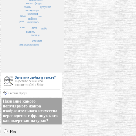
масло
букет
осень
девушка
натюрморт
названия
зима
лес
пейзаж
река
живопись
снег
лето
небо
купить
солнце
реализм
импрессионизм
Название какого
популярного жанра
изобразительного искусства
переводится с французского
как «мертвая натура»?
Ню