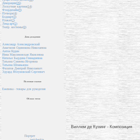
Декорации(
26
)
Лоскутная картина(
14
)
Флордизайн(
9
)
Пэчворк(
4
)
Бодиарт(
3
)
Плакат(
2
)
Ленд-арт(
2
)
Театр. костюмы(
0
)
День рождения
Александр Александровский
Анастасия Одинокова Николаевна
Антон Кудин
Инна Максимовская Яковлевна
Наталья Бырдина Геннадиевна
Татьяна Синяева Игоревна
Татьяна Шпанькова
Филатов Дмитрий Николаевич
Эдуард Яблуновский Сергеевич
Полезные ссылки
Ежевика - товары для рукоделия
Облако тегов
Виллем де Кунинг - Композиция
Портрет
tegicheskie