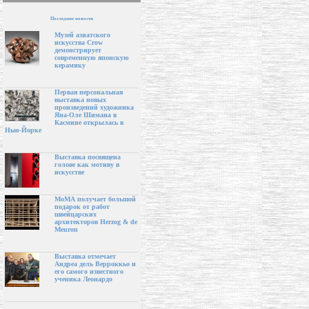
Последние новости
Музей азиатского
искусства Crow
демонстрирует
современную японскую
керамику
Первая персональная
выставка новых
произведений художника
Яна-Оле Шимана в
Касмине открылась в
Нью-Йорке
Выставка посвящена
голове как мотиву в
искусстве
МоМА получает большой
подарок от работ
швейцарских
архитекторов Herzog & de
Meuron
Выставка отмечает
Андреа дель Верроккьо и
его самого известного
ученика Леонардо