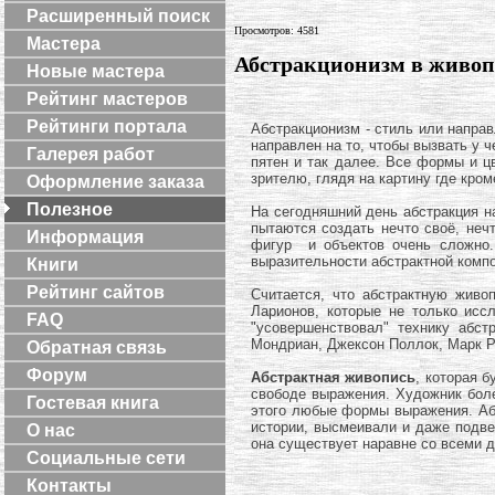
Расширенный поиск
Просмотров: 4581
Мастера
Абстракционизм в живо
Новые мастера
Рейтинг мастеров
Рейтинги портала
Абстракционизм - стиль или напра
направлен на то, чтобы вызвать у 
Галерея работ
пятен и так далее. Все формы и ц
зрителю, глядя на картину где кро
Оформление заказа
Полезное
На сегодняшний день абстракция н
пытаются создать нечто своё, неч
Информация
фигур и объектов очень сложно.
выразительности абстрактной комп
Книги
Рейтинг сайтов
Считается, что абстрактную живо
Ларионов, которые не только исс
FAQ
"усовершенствовал" технику абст
Мондриан, Джексон Поллок, Марк Р
Обратная связь
Форум
Абстрактная живопись
, которая 
свободе выражения. Художник боле
Гостевая книга
этого любые формы выражения. Абс
истории, высмеивали и даже подве
О нас
она существует наравне со всеми 
Социальные сети
Контакты