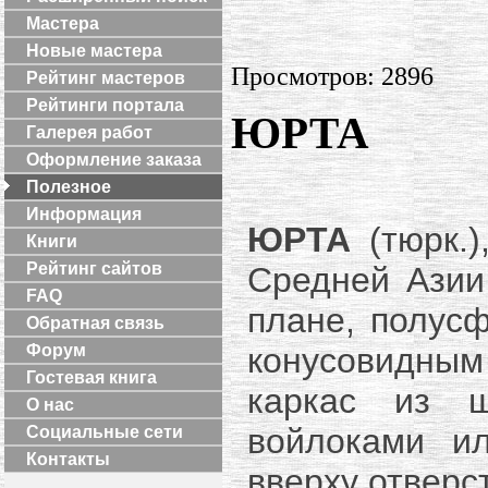
Мастера
Новые мастера
Просмотров: 2896
Рейтинг мастеров
Рейтинги портала
ЮРТА
Галерея работ
Оформление заказа
Полезное
Информация
ЮРТА
(тюрк.)
Книги
Рейтинг сайтов
Средней Азии 
FAQ
плане, полус
Обратная связь
конусовидны
Форум
Гостевая книга
каркас из ш
О нас
войлоками и
Социальные сети
Контакты
вверху отверс