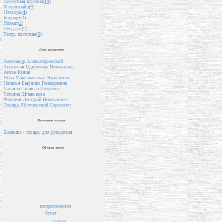
Лоскутная картина(
14
)
Флордизайн(
9
)
Пэчворк(
4
)
Бодиарт(
3
)
Плакат(
2
)
Ленд-арт(
2
)
Театр. костюмы(
0
)
День рождения
Александр Александровский
Анастасия Одинокова Николаевна
Антон Кудин
Инна Максимовская Яковлевна
Наталья Бырдина Геннадиевна
Татьяна Синяева Игоревна
Татьяна Шпанькова
Филатов Дмитрий Николаевич
Эдуард Яблуновский Сергеевич
Полезные ссылки
Ежевика - товары для рукоделия
Облако тегов
импрессионизм
букет
солнце