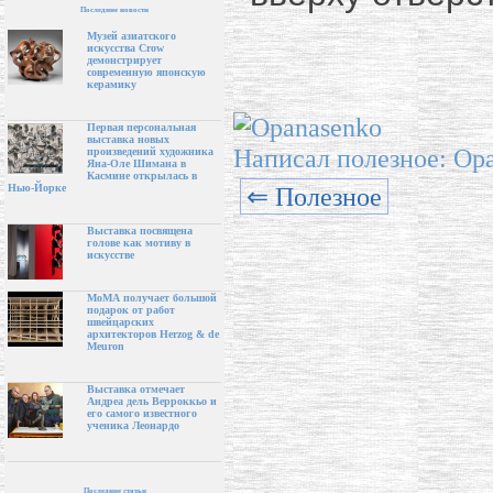
Последние новости
Музей азиатского
искусства Crow
демонстрирует
современную японскую
керамику
Первая персональная
выставка новых
Написал полезное: Op
произведений художника
Яна-Оле Шимана в
Касмине открылась в
⇐ Полезное
Нью-Йорке
Выставка посвящена
голове как мотиву в
искусстве
МоМА получает большой
подарок от работ
швейцарских
архитекторов Herzog & de
Meuron
Выставка отмечает
Андреа дель Верроккьо и
его самого известного
ученика Леонардо
Последние статьи