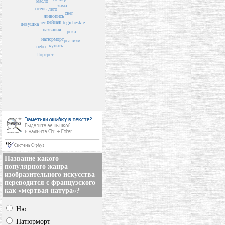
масло
зима
осень
лето
снег
живопись
пейзаж
tegicheskie
лес
девушка
названия
река
натюрморт
реализм
купить
небо
Портрет
Название какого
популярного жанра
изобразительного искусства
переводится с французского
как «мертвая натура»?
Ню
Натюрморт