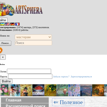
ойти
егистрировано:
[1974] мастера, [373] посетителя.
бликовано:
[32814] работы.
Поиск по:
×
Войти
Логин
Пароль
Забыли пароль?
Зарегистрироваться
Войти
Главная
⇐ Полезное
Расширенный поиск