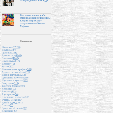
галерее Дэвида Ричарда
Выставка новых работ
американской художницы
Кэтрин Бернхардт
открывается в Ксавье
Хуфкенс
Вид искусства
Живопись(
22953
)
Другое(
3334
)
Графика(
3261
)
Архитектура(
1969
)
Вышивка(
1048
)
Скульптура(
617
)
Дерево(
445
)
Куклы(
302
)
Компьютерная графика(
281
)
Художественное фото(
273
)
Дизайн интерьера(
254
)
Церковное искусство(
196
)
Народное искусство(
193
)
Бижутерия(
119
)
Текстиль (батик)(
107
)
Керамика(
105
)
Витражи(
103
)
Аэрография(
74
)
Ювелирное искусство(
66
)
Фреска, мозаика(
64
)
Дизайн одежды(
61
)
Стекло(
57
)
Графический дизайн(
38
)
Декорации(
26
)