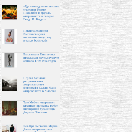
«Где командовали высшие
существа: Генрих
Нюссляйн и друзья»
открывается в галерее
Гвидо В. Баудаха
Новая экспозиция
Высокого музея
посвящена искусству
южных backroads
Выставка в Глиптотеке
предлагает скульптурную
одиссею 1789-1914 годов
Первая большая
ретроспектива
американского
фотографа Салли Манн
отправляется в Хьюстон
Tate Modern открывает
крупную выставку работ
пионерской художницы
Доротеи Таннинг
Neo-Op: выставка Марка
Дагли открывается в