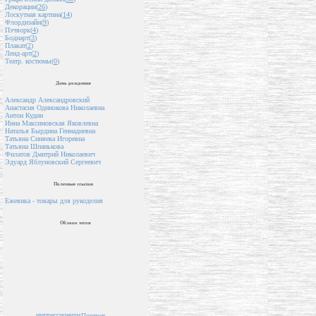
Декорации(
26
)
Лоскутная картина(
14
)
Флордизайн(
9
)
Пэчворк(
4
)
Бодиарт(
3
)
Плакат(
2
)
Ленд-арт(
2
)
Театр. костюмы(
0
)
День рождения
Александр Александровский
Анастасия Одинокова Николаевна
Антон Кудин
Инна Максимовская Яковлевна
Наталья Бырдина Геннадиевна
Татьяна Синяева Игоревна
Татьяна Шпанькова
Филатов Дмитрий Николаевич
Эдуард Яблуновский Сергеевич
Полезные ссылки
Ежевика - товары для рукоделия
Облако тегов
импрессионизм
Портрет