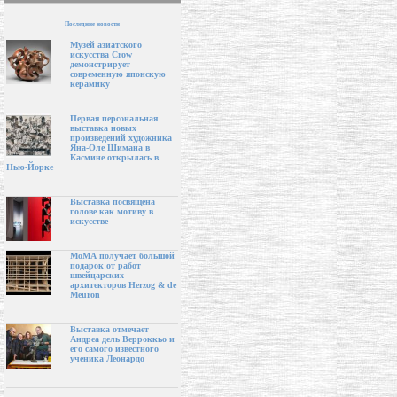
Последние новости
Музей азиатского
искусства Crow
демонстрирует
современную японскую
керамику
Первая персональная
выставка новых
произведений художника
Яна-Оле Шимана в
Касмине открылась в
Нью-Йорке
Выставка посвящена
голове как мотиву в
искусстве
МоМА получает большой
подарок от работ
швейцарских
архитекторов Herzog & de
Meuron
Выставка отмечает
Андреа дель Верроккьо и
его самого известного
ученика Леонардо