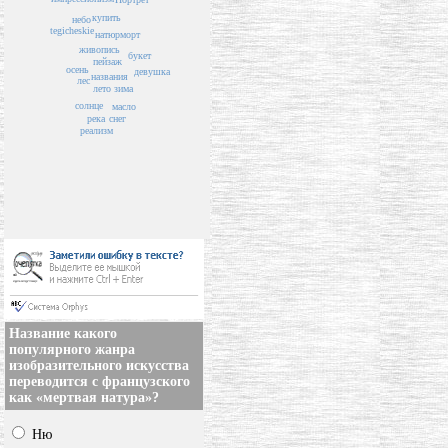
купить
небо
tegicheskie
натюрморт
живопись
букет
пейзаж
осень
девушка
названия
лес
лето
зима
солнце
масло
река
снег
реализм
Название какого
популярного жанра
изобразительного искусства
переводится с французского
как «мертвая натура»?
Ню