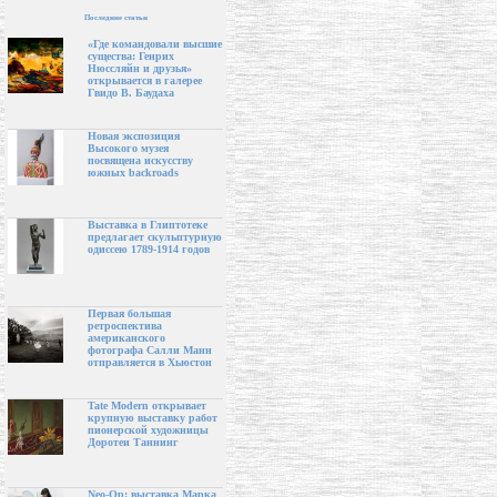
Последние статьи
«Где командовали высшие
существа: Генрих
Нюссляйн и друзья»
открывается в галерее
Гвидо В. Баудаха
Новая экспозиция
Высокого музея
посвящена искусству
южных backroads
Выставка в Глиптотеке
предлагает скульптурную
одиссею 1789-1914 годов
Первая большая
ретроспектива
американского
фотографа Салли Манн
отправляется в Хьюстон
Tate Modern открывает
крупную выставку работ
пионерской художницы
Доротеи Таннинг
Neo-Op: выставка Марка