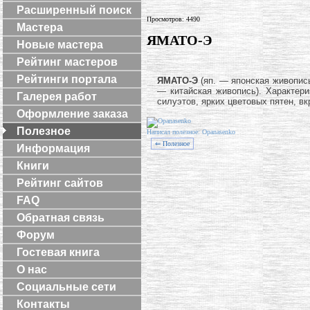
Расширенный поиск
Просмотров: 4490
Мастера
ЯМАТО-Э
Новые мастера
Рейтинг мастеров
Рейтинги портала
ЯМАТО-Э
(яп. — японская живопись
— китайская живопись). Характери
Галерея работ
силуэтов, ярких цветовых пятен, в
Оформление заказа
Полезное
Написал полезное: Opanasenko
⇐ Полезное
Информация
Книги
Рейтинг сайтов
FAQ
Обратная связь
Форум
Гостевая книга
О нас
Социальные сети
Контакты