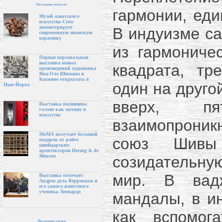
Последние новости
гармонии, еди
Музей азиатского
искусства Crow
демонстрирует
В индуизме са
современную японскую
керамику
из гармониче
Первая персональная
выставка новых
квадрата, тр
произведений художника
Яна-Оле Шимана в
Касмине открылась в
один на друго
Нью-Йорке
вверх, п
Выставка посвящена
голове как мотиву в
искусстве
взаимопроник
МоМА получает большой
союз Шивы
подарок от работ
швейцарских
архитекторов Herzog & de
созидательну
Meuron
мир. В вадж
Выставка отмечает
Андреа дель Верроккьо и
его самого известного
ученика Леонардо
мандалы, в и
как вспомог
Последние статьи