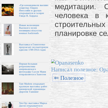
медитации. 
«Где командовали высшие
существа: Генрих
Нюссляйн и друзья»
человека в 
открывается в галерее
Гвидо В. Баудаха
строительны
Новая экспозиция
Высокого музея
планировке се
посвящена искусству
южных backroads
Выставка в Глиптотеке
предлагает скульптурную
одиссею 1789-1914 годов
Первая большая
ретроспектива
Написал полезное: Op
американского
фотографа Салли Манн
отправляется в Хьюстон
⇐ Полезное
Tate Modern открывает
крупную выставку работ
пионерской художницы
Доротеи Таннинг
Neo-Op: выставка Марка
Дагли открывается в