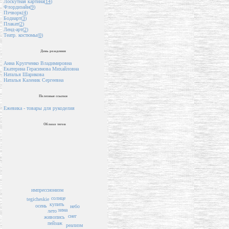
Лоскутная картина(
14
)
Флордизайн(
9
)
Пэчворк(
4
)
Бодиарт(
3
)
Плакат(
2
)
Ленд-арт(
2
)
Театр. костюмы(
0
)
День рождения
Анна Крупченко Владимировна
Екатерина Герасимова Михайловна
Наталья Шарикова
Наталья Каленик Сергеевна
Полезные ссылки
Ежевика - товары для рукоделия
Облако тегов
импрессионизм
солнце
tegicheskie
купить
осень
небо
зима
лето
снег
живопись
пейзаж
реализм