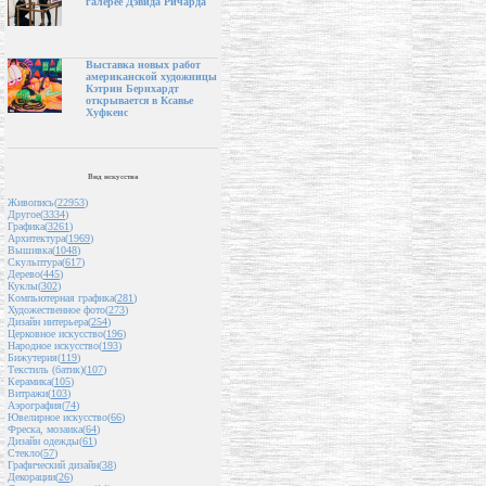
галерее Дэвида Ричарда
Выставка новых работ
американской художницы
Кэтрин Бернхардт
открывается в Ксавье
Хуфкенс
Вид искусства
Живопись(
22953
)
Другое(
3334
)
Графика(
3261
)
Архитектура(
1969
)
Вышивка(
1048
)
Скульптура(
617
)
Дерево(
445
)
Куклы(
302
)
Компьютерная графика(
281
)
Художественное фото(
273
)
Дизайн интерьера(
254
)
Церковное искусство(
196
)
Народное искусство(
193
)
Бижутерия(
119
)
Текстиль (батик)(
107
)
Керамика(
105
)
Витражи(
103
)
Аэрография(
74
)
Ювелирное искусство(
66
)
Фреска, мозаика(
64
)
Дизайн одежды(
61
)
Стекло(
57
)
Графический дизайн(
38
)
Декорации(
26
)