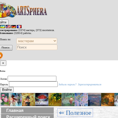
ойти
егистрировано:
[1974] мастера, [373] посетителя.
бликовано:
[32814] работы.
Поиск по:
×
Войти
Логин
Пароль
Забыли пароль?
Зарегистрироваться
Войти
Главная
⇐ Полезное
Расширенный поиск