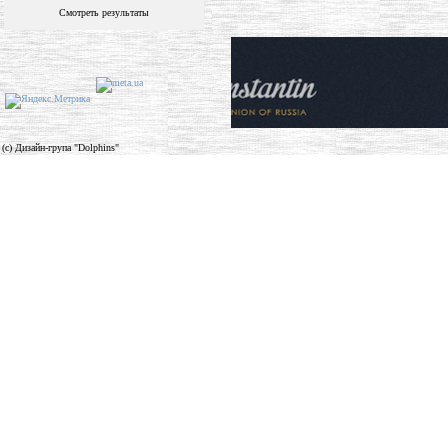
Смотреть результаты
(c) Дизайн-група "Dolphins"