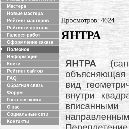
Мастера
Новые мастера
Просмотров: 4624
Рейтинг мастеров
Рейтинги портала
ЯНТРА
Галерея работ
Оформление заказа
Полезное
Информация
ЯНТРА
(санс
Книги
Рейтинг сайтов
объясняющая 
FAQ
вид геометри
Обратная связь
внутри квадр
Форум
Гостевая книга
вписанным
О нас
направленн
Социальные сети
Контакты
Переплетен