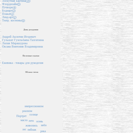
Лоскутная картина(
14
)
Флордизайн(
9
)
Пэчворк(
4
)
Бодиарт(
3
)
Плакат(
2
)
Ленд-арт(
2
)
Театр. костюмы(
0
)
День рождения
Андрей Аксютин Игоревич
Гульшат Гузельбаева Талгатовна
Лилия Мирашурова
Оксана Винтонив Владимировна
Полезные ссылки
Ежевика - товары для рукоделия
Облако тегов
импрессионизм
реализм
солнце
Портрет
масло
лето
осень
небо
живопись
лес
пейзаж
река