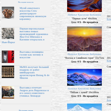
Последние новости
Музей азиатского
искусства Crow
демонстрирует
Наталья Красикова Вадимовна
201
современную японскую
"Первые лучи" 40х50см.
Ком
керамику
Цена:
0 $ - Не продаётся
Спа
Первая персональная
выставка новых
произведений художника
Яна-Оле Шимана в
Касмине открылась в
Нью-Йорке
Выставка посвящена
Наталья Красикова Вадимовна
голове как мотиву в
искусстве
"Восход в Синайских горах" 55х75см.
201
Ком
Цена:
0 $ - Не продаётся
Спа
МоМА получает большой
подарок от работ
швейцарских
архитекторов Herzog & de
Meuron
Выставка отмечает
Наталья Красикова Вадимовна
Андреа дель Верроккьо и
"Пейзаж с луной" 50х100см.
его самого известного
ученика Леонардо
Цена:
0 $ - Не продаётся
201
Ком
Спа
Последние статьи