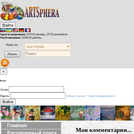
Войти
Зарегистрировано:
[1974] мастера, [373] посетителя.
Опубликовано:
[32814] работы.
Поиск по:
×
Войти
Логин
Пароль
Забыли пароль?
Зарегистрироваться
Войти
Главная
Мои комментарии...
Расширенный поиск