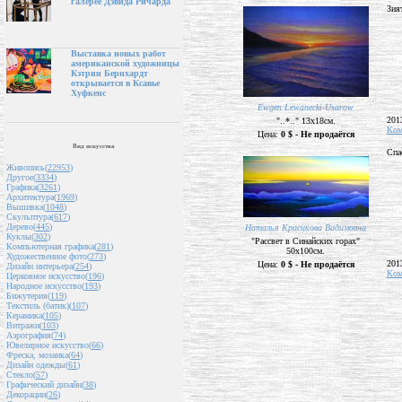
галерее Дэвида Ричарда
Зият
Выставка новых работ
американской художницы
Кэтрин Бернхардт
открывается в Ксавье
Хуфкенс
Ewgen Lewanecki-Usarow
201
"..*.." 13х18см.
Ком
Цена:
0 $ - Не продаётся
Вид искусства
Спа
Живопись(
22953
)
Другое(
3334
)
Графика(
3261
)
Архитектура(
1969
)
Вышивка(
1048
)
Скульптура(
617
)
Дерево(
445
)
Наталья Красикова Вадимовна
Куклы(
302
)
"Рассвет в Синайских горах"
Компьютерная графика(
281
)
50х100см.
Художественное фото(
273
)
201
Цена:
0 $ - Не продаётся
Дизайн интерьера(
254
)
Ком
Церковное искусство(
196
)
Народное искусство(
193
)
Бижутерия(
119
)
Текстиль (батик)(
107
)
Керамика(
105
)
Витражи(
103
)
Аэрография(
74
)
Ювелирное искусство(
66
)
Фреска, мозаика(
64
)
Дизайн одежды(
61
)
Стекло(
57
)
Графический дизайн(
38
)
Декорации(
26
)