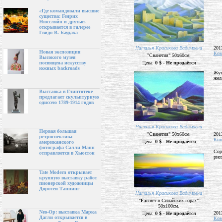
«Где командовали высшие
существа: Генрих
Нюссляйн и друзья»
открывается в галерее
Гвидо В. Баудаха
Наталья Красикова Вадимовна
201
Новая экспозиция
Ком
"Сванетия" 50х60см.
Высокого музея
Цена:
0 $ - Не продаётся
посвящена искусству
южных backroads
Жут
жела
Выставка в Глиптотеке
предлагает скульптурную
одиссею 1789-1914 годов
Наталья Красикова Вадимовна
Первая большая
"Сванетия" 50х60см.
201
ретроспектива
Ком
Цена:
0 $ - Не продаётся
американского
фотографа Салли Манн
Сори
отправляется в Хьюстон
рисо
Tate Modern открывает
крупную выставку работ
пионерской художницы
Доротеи Таннинг
Наталья Красикова Вадимовна
"Рассвет в Синайских горах"
50х100см.
Neo-Op: выставка Марка
201
Цена:
0 $ - Не продаётся
Дагли открывается в
Ком