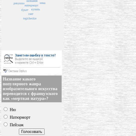
названия
зима
девушка
натюрморт
купить
букет
снег
tegicheskie
Название какого
популярного жанра
изобразительного искусства
переводится с французского
как «мертвая натура»?
Ню
Натюрморт
Пейзаж