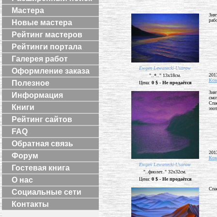
Мастера
Зия
раб
Новые мастера
Рейтинг мастеров
Рейтинги портала
Галерея работ
Ewgen Lewanecki-Usarow
Оформление заказа
201
"..*.." 13х18см.
Ком
Полезное
Цена:
0 $ - Не продаётся
Зия
Информация
смо
Спа
Книги
эзо
Рейтинг сайтов
FAQ
Обратная связь
201
Форум
Ком
Ewgen Lewanecki-Usarow
Гостевая книга
"..фиолет.." 32х32см.
О нас
Цена:
0 $ - Не продаётся
Спа
Социальные сети
Контакты