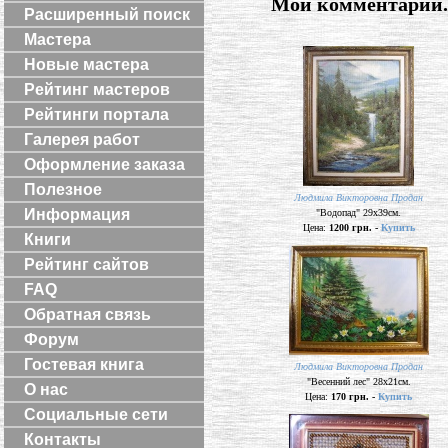
Мои комментарии..
Расширенный поиск
Мастера
Новые мастера
Рейтинг мастеров
Рейтинги портала
Галерея работ
Оформление заказа
Полезное
Людмила Викторовна Продан
Информация
"Водопад" 29х39см.
Цена:
1200 грн. -
Купить
Книги
Рейтинг сайтов
FAQ
Обратная связь
Форум
Гостевая книга
Людмила Викторовна Продан
"Весенний лес" 28х21см.
О нас
Цена:
170 грн. -
Купить
Социальные сети
Контакты