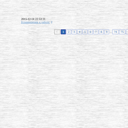
2015-12-14 22:53:11
Комментариев к работе:
2
<
1
2
3
4
5
6
7
8
9
...
74
75