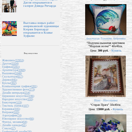
Дагли открывается в
галерее Дэвида Ричарда
Выставка новых работ
американской художницы
Кэтрин Бернхардт
открывается в Ксавье
Хуфкенс
Анастасия Тихонова Андреевна
"Подушка вышитая крестиком
"Морская волна"" 40х40см.
Цена:
300 руб. -
Купить
Вид искусства
Живопись(
22953
)
Другое(
3334
)
Графика(
3261
)
Архитектура(
1969
)
Вышивка(
1048
)
Скульптура(
617
)
Дерево(
445
)
Куклы(
302
)
Компьютерная графика(
281
)
Художественное фото(
273
)
Дизайн интерьера(
254
)
Церковное искусство(
196
)
Народное искусство(
193
)
Нина - Николаевна
Бижутерия(
119
)
"Старая Прага" 50х40см.
Текстиль (батик)(
107
)
Керамика(
105
)
Цена:
13000 руб. -
Купить
Витражи(
103
)
Аэрография(
74
)
Ювелирное искусство(
66
)
Фреска, мозаика(
64
)
Дизайн одежды(
61
)
Стекло(
57
)
Графический дизайн(
38
)