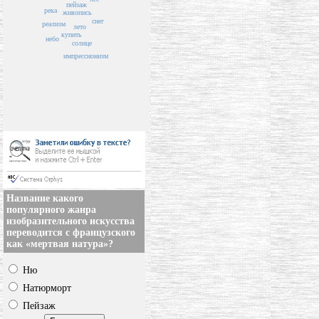
пейзаж
река
живопись
снег
реализм
лето
купить
небо
солнце
импрессионизм
Название какого
популярного жанра
изобразительного искусства
переводится с французского
как «мертвая натура»?
Ню
Натюрморт
Пейзаж