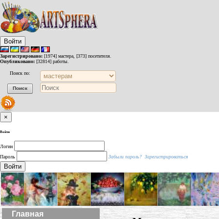
Войти
Зарегистрировано:
[1974] мастера, [373] посетителя.
Опубликовано:
[32814] работы.
Поиск по:
×
Войти
Логин
Пароль
Забыли пароль?
Зарегистрироваться
Войти
Главная