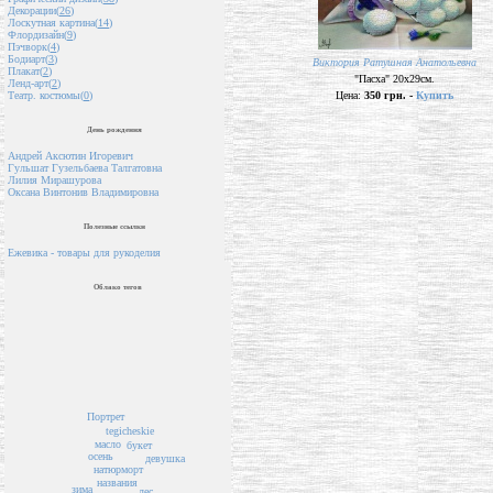
Декорации(
26
)
Лоскутная картина(
14
)
Флордизайн(
9
)
Пэчворк(
4
)
Бодиарт(
3
)
Виктория Ратушная Анатольевна
Плакат(
2
)
"Пасха" 20х29см.
Ленд-арт(
2
)
Цена:
350 грн. -
Купить
Театр. костюмы(
0
)
День рождения
Андрей Аксютин Игоревич
Гульшат Гузельбаева Талгатовна
Лилия Мирашурова
Оксана Винтонив Владимировна
Полезные ссылки
Ежевика - товары для рукоделия
Облако тегов
Портрет
tegicheskie
масло
букет
осень
девушка
натюрморт
названия
зима
лес