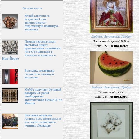
Последние новости
Музей азиатского
искусства Crow
демонстрирует
современную японскую
керамику
Людмила Викторовна Продан
"Св. мчнц Людмила" 6х6см.
Первая персональная
выставка новых
Цена:
0 $ - Не продаётся
произведений художника
Яна-Оле Шимана в
Касмине открылась в
Нью-Йорке
Выставка посвящена
голове как мотиву в
искусстве
Людмила Викторовна Продан
МоМА получает большой
"Игольница" 9х5см.
подарок от работ
швейцарских
Цена:
0 $ - Не продаётся
архитекторов Herzog & de
Meuron
Выставка отмечает
Андреа дель Верроккьо и
его самого известного
ученика Леонардо