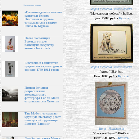
Последние статьи
Мария Медведва Александровна
«Где командовали высшие
"Материнская любовь" 45х45см.
существа: Генрих
Цена:
15000 руб. -
Купить
Нюссляйн и друзья»
открывается в галерее
Гвидо В. Баудаха
Новая экспозиция
Высокого музея
посвящена искусству
южных backroads
Выставка в Глиптотеке
предлагает скульптурную
Мария Медведва Александровна
одиссею 1789-1914 годов
"Апчхи" 38х44см.
Цена:
8000 руб. -
Купить
Первая большая
ретроспектива
американского
фотографа Салли Манн
отправляется в Хьюстон
Tate Modern открывает
крупную выставку работ
пионерской художницы
Доротеи Таннинг
Нина - Николаевна
"Снежные Барсы" 40х40см.
Цена:
7500 руб. -
Купить
Neo-Op: выставка Марка