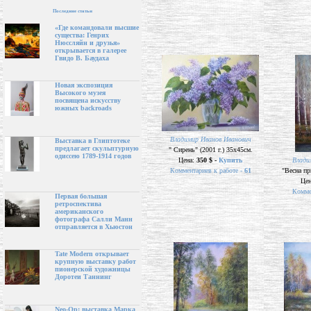
Последние статьи
«Где командовали высшие
существа: Генрих
Нюссляйн и друзья»
открывается в галерее
Гвидо В. Баудаха
Новая экспозиция
Высокого музея
посвящена искусству
южных backroads
Владимир Иванов Иванович
Выставка в Глиптотеке
предлагает скульптурную
" Сирень" (2001 г.) 35х45см.
одиссею 1789-1914 годов
Цена:
350 $ -
Купить
Влади
Комментариев к работе -
61
"Весна пр
Це
Комме
Первая большая
ретроспектива
американского
фотографа Салли Манн
отправляется в Хьюстон
Tate Modern открывает
крупную выставку работ
пионерской художницы
Доротеи Таннинг
Neo-Op: выставка Марка