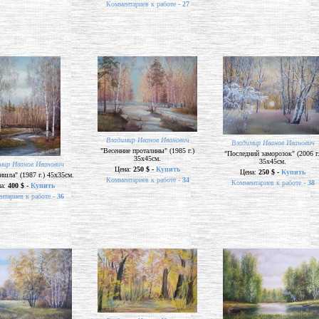
Комментариев к работе -
27
Владимир Иванов Иванович
Владимир Иванов Иванович
"Весенние проталины" (1985 г.)
"Последний заморозок" (2006 г.
35х45см.
35х45см.
мир Иванов Иванович
Цена:
250 $ -
Купить
Цена:
250 $ -
Купить
ишла" (1987 г.) 45х35см.
Комментариев к работе -
34
Комментариев к работе -
38
на:
400 $ -
Купить
нтариев к работе -
36