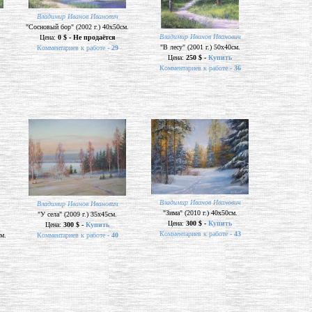
Владимир Иванов Иванович
"Сосновый бор" (2002 г.) 40х50см.
Владимир Иванов Иванович
Цена:
0 $ - Не продаётся
"В лесу" (2001 г.) 50х40см.
Комментариев к работе -
29
Цена:
250 $ -
Купить
Комментариев к работе -
36
Владимир Иванов Иванович
Владимир Иванов Иванович
"Зима" (2010 г.) 40х50см.
"У села" (2009 г.) 35х45см.
Цена:
300 $ -
Купить
Цена:
300 $ -
Купить
Комментариев к работе -
43
м.
Комментариев к работе -
40