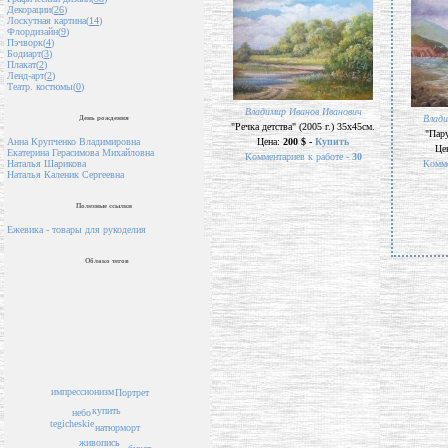
Декорации(
26
)
Лоскутная картина(
14
)
Флордизайн(
9
)
Пэчворк(
4
)
Бодиарт(
3
)
Плакат(
2
)
Ленд-арт(
2
)
Театр. костюмы(
0
)
Владимир Иванов Иванович
Влади
День рождения
"Речка детства" (2005 г.) 35х45см.
"Пару
Цена:
200 $ -
Купить
Анна Крупченко Владимировна
Це
Екатерина Герасимова Михайловна
Комментариев к работе -
30
Комме
Наталья Шарикова
Наталья Каленик Сергеевна
Полезные ссылки
Ежевика - товары для рукоделия
Облако тегов
импрессионизм
Портрет
купить
небо
tegicheskie
натюрморт
живопись