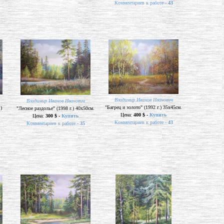
Комментариев к работе -
43
Владимир Иванов Иванович
Владимир Иванов Иванович
"Багрец и золото" (1992 г.) 35х45см.
)
"Лесное раздолье" (1998 г.) 40х50см.
Цена:
400 $ -
Купить
Цена:
300 $ -
Купить
Комментариев к работе -
43
Комментариев к работе -
35