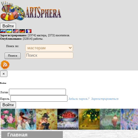
Войти
Зарегистрировано:
[1974] мастера, [373] посетителя.
Опубликовано:
[32814] работы.
Поиск по:
×
Войти
Логин
Пароль
Забыли пароль?
Зарегистрироваться
Войти
Главная