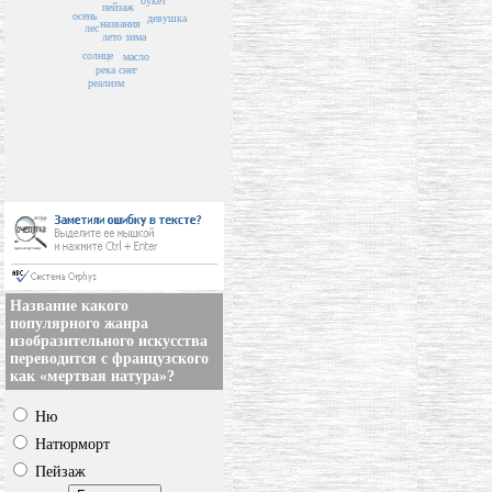
букет
пейзаж
осень
девушка
названия
лес
лето
зима
солнце
масло
река
снег
реализм
Название какого
популярного жанра
изобразительного искусства
переводится с французского
как «мертвая натура»?
Ню
Натюрморт
Пейзаж