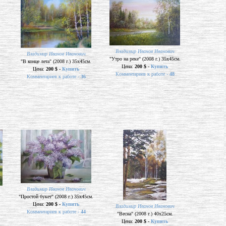
Владимир Иванов Иванович
Владимир Иванов Иванович
"Утро на реке" (2008 г.) 35х45см.
"В конце лета" (2008 г.) 35х45см.
Цена:
200 $ -
Купить
Цена:
200 $ -
Купить
Комментариев к работе -
48
Комментариев к работе -
36
Владимир Иванов Иванович
"Простой букет" (2008 г.) 35х45см.
Цена:
200 $ -
Купить
Владимир Иванов Иванович
Комментариев к работе -
44
"Весна" (2008 г.) 40х25см.
Цена:
200 $ -
Купить