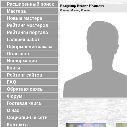
Расширенный поиск
Владимир Иванов Иванович
Мастера
Россия, Москва, Россия
Новые мастера
Рейтинг мастеров
Рейтинги портала
Галерея работ
Оформление заказа
Полезное
Информация
Книги
Рейтинг сайтов
FAQ
Обратная связь
Форум
Гостевая книга
О нас
Социальные сети
Контакты