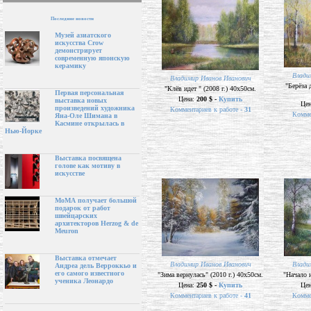
Последние новости
Музей азиатского
искусства Crow
демонстрирует
современную японскую
керамику
Влади
Владимир Иванов Иванович
"Берёза 
"Клёв идет " (2008 г.) 40х50см.
Первая персональная
Цена:
200 $ -
Купить
выставка новых
Це
произведений художника
Комментариев к работе -
31
Комме
Яна-Оле Шимана в
Касмине открылась в
Нью-Йорке
Выставка посвящена
голове как мотиву в
искусстве
МоМА получает большой
подарок от работ
швейцарских
архитекторов Herzog & de
Meuron
Выставка отмечает
Владимир Иванов Иванович
Влади
Андреа дель Верроккьо и
его самого известного
"Зима вернулась" (2010 г.) 40х50см.
"Начало и
ученика Леонардо
Цена:
250 $ -
Купить
Це
Комментариев к работе -
41
Комме