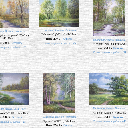
Владимир Иванов Иванович
мир Иванов Иванович
"На речке" (2008 г.) 45х35см.
дубу говорила" (2008 г.)
40х50см.
Цена:
250 $ -
Купить
Владимир Иванов Иванович
на:
300 $ -
Купить
Комментариев к работе -
25
"Ручей" (2006 г.) 45х35см.
нтариев к работе -
27
Цена:
250 $ -
Купить
Комментариев к работе -
31
Владимир Иванов Иванович
мир Иванов Иванович
"К реке" (2008 г.) 40х50см.
юня" (2008 г.) 50х40см.
Владимир Иванов Иванович
Цена:
250 $ -
Купить
на:
250 $ -
Купить
"Тропка" (2007 г.) 50х40см.
Комментариев к работе -
48
нтариев к работе -
25
Цена:
250 $ -
Купить