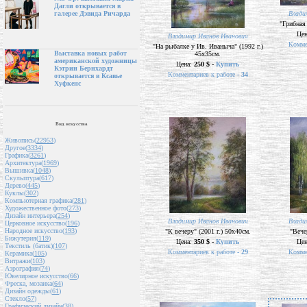
Дагли открывается в
Влади
галерее Дэвида Ричарда
"Грибная 
Це
Владимир Иванов Иванович
Комме
"На рыбалке у Ив. Иваныча" (1992 г.)
Выставка новых работ
45х35см.
американской художницы
Цена:
250 $ -
Купить
Кэтрин Бернхардт
Комментариев к работе -
34
открывается в Ксавье
Хуфкенс
Вид искусства
Живопись(
22953
)
Другое(
3334
)
Графика(
3261
)
Архитектура(
1969
)
Вышивка(
1048
)
Скульптура(
617
)
Дерево(
445
)
Куклы(
302
)
Компьютерная графика(
281
)
Художественное фото(
273
)
Дизайн интерьера(
254
)
Владимир Иванов Иванович
Влади
Церковное искусство(
196
)
Народное искусство(
193
)
"К вечеру" (2001 г.) 50х40см.
"Вече
Бижутерия(
119
)
Цена:
350 $ -
Купить
Це
Текстиль (батик)(
107
)
Комментариев к работе -
29
Комме
Керамика(
105
)
Витражи(
103
)
Аэрография(
74
)
Ювелирное искусство(
66
)
Фреска, мозаика(
64
)
Дизайн одежды(
61
)
Стекло(
57
)
Графический дизайн(
38
)