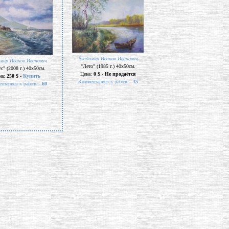
Владимир Иванов Иванович
мир Иванов Иванович
"Лето" (1985 г.) 40х50см.
с" (2008 г.) 40х50см.
Цена:
0 $ - Не продаётся
на:
250 $ -
Купить
Комментариев к работе -
35
нтариев к работе -
60