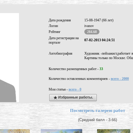
Дата рождения
15-08-1947 (66 лет)
Логин
ivanov
Рейтинг
284.68
Дата регистрации на
07-02-2013 04:24:51
портале
Автобиография
Художник -пейзажист,работает
Картины только по Москве. Общ
Количество размещенных работ -
33
Количество оставленных комментариев -
всего - 2000
Мои статьи -
всего - 0
Избранные работы.
Посмотреть галерею работ
(Средний балл - 3.66)