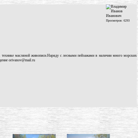
Просмотров: 6293
 в технике масляной живописи.Наряду с лесными пейзажами в наличии много морских
ение orivanov@mail.ru