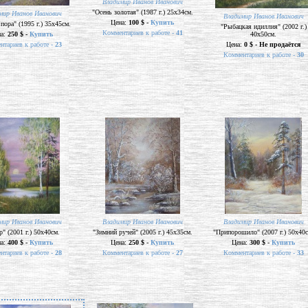
Владимир Иванов Иванович
"Осень золотая" (1987 г.) 25х34см.
мир Иванов Иванович
Владимир Иванов Иванович
Цена:
100 $ -
Купить
пора" (1995 г.) 35х45см.
"Рыбацкая идиллия" (2002 г.)
Комментариев к работе -
41
на:
250 $ -
Купить
40х50см.
нтариев к работе -
23
Цена:
0 $ - Не продаётся
Комментариев к работе -
30
мир Иванов Иванович
Владимир Иванов Иванович
Владимир Иванов Иванович
р" (2001 г.) 50х40см.
"Зимний ручей" (2005 г.) 45х35см.
"Припорошило" (2007 г.) 50х40с
на:
400 $ -
Купить
Цена:
250 $ -
Купить
Цена:
300 $ -
Купить
нтариев к работе -
28
Комментариев к работе -
27
Комментариев к работе -
33