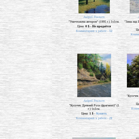
Андрей Реалист
"Уничтожена автором" (1995 г.) 1х1см.
"Зима над 
Цена:
0 $ - Не продаётся
Ц
Комментариев к работе -
12
Комме
"Кусочек 
Андрей Реалист
Ц
"Кусочек Древней Руси (фрагмент)" (1
Комме
г.) 1х1см.
Цена:
1 $ -
Купить
Комментариев к работе -
21