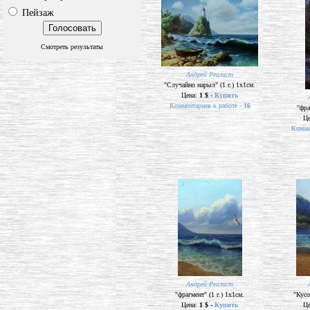
Пейзаж
Смотреть результаты
Андрей Реалист
"Случайно нарыл" (1 г.) 1х1см.
Цена:
1 $ -
Купить
Комментариев к работе -
16
"фра
Ц
Комме
Андрей Реалист
"фрагмент" (1 г.) 1х1см.
"Кусо
Цена:
1 $ -
Купить
Ц