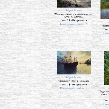
Андрей Реалист
"Морской прибой в хреновую погоду"
(2007 г.) 60х90см.
Цена:
0 $ - Не продаётся
Комментариев к работе -
1
"фрагме
Цена
Комме
Андрей Реалист
"Караплик" (2004 г.) 35х50см.
Цена:
0 $ - Не продаётся
Комментариев к работе -
4
"Водопади
сидит Б
Цена
Комме