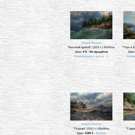
Андрей Реалист
"Высокий прибой" (2010 г.) 60х90см.
"Утро в К
Цена:
0 $ - Не продаётся
Цена
Комментариев к работе -
5
Комме
Андрей Реалист
"Острова" (2012 г.) 60х90см.
"Старин
Цена:
3500 $ -
Купить