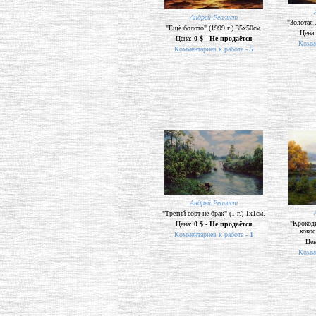
Андрей Реалист
"Золотая 
"Ещё болото" (1999 г.) 35х50см.
Цена
Цена:
0 $ - Не продаётся
Комме
Комментариев к работе -
5
Андрей Реалист
"Третий сорт не брак" (1 г.) 1х1см.
"Крокоди
Цена:
0 $ - Не продаётся
кокос
Комментариев к работе -
1
Це
Комме