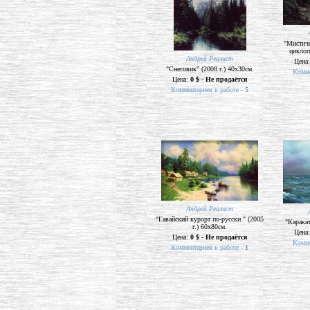
"Мистиче
циклоп
Андрей Реалист
Цена
"Снеговик" (2008 г.) 40х30см.
Комме
Цена:
0 $ - Не продаётся
Комментариев к работе -
5
Андрей Реалист
"Гавайский курорт по-русски." (2005
"Каракат
г.) 60х80см.
Цена
Цена:
0 $ - Не продаётся
Комме
Комментариев к работе -
1