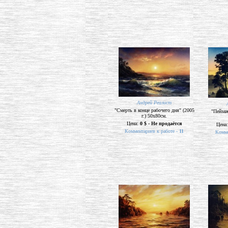
Андрей Реалист
"Смерть в конце рабочего дня" (2005
"Пейзаж
г.) 50х80см.
Цена:
0 $ - Не продаётся
Цена
Комментариев к работе -
11
Комме