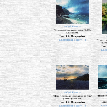
Андрей Реалист
"Штормовое предупреждение" (2005
г.) 35х50см.
Цена:
0 $ - Не продаётся
Комментариев к работе -
4
"Тётка с з
щастя
Цена
Комме
Андрей Реалист
"Предвест
"Море Чёрное, аж кондрашки по телу"
(2004 г.) 55х87см.
Цена
Цена:
0 $ - Не продаётся
Комме
Комментариев к работе -
4