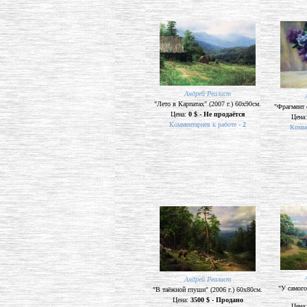
Андрей Реалист
"Лето в Карпатах" (2007 г.) 60х90см.
"Фрагмент 
Цена:
0 $ - Не продаётся
Цена
Комментариев к работе -
2
Комме
Андрей Реалист
"У самого 
"В таёжной глуши" (2006 г.) 60х80см.
Цена:
3500 $ - Продано
Цена