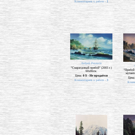
Комментариев к работе -
1
Андрей Реалист
"Смарагдовый прибой" (2003 г.)
"Прибой 
60х86см.
мутанто
Цена:
0 $ - Не продаётся
Цена
Комментариев к работе -
3
Комме