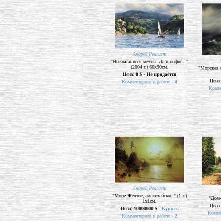
Андрей Реалист
"Несбывшиеся мечты. Да и пофиг..."
(2004 г.) 60х90см.
"Морская с
Цена:
0 $ - Не продаётся
Цена
Комментариев к работе -
4
Комме
Андрей Реалист
"Море Жёлтое, аж китайское." (1 г.)
"Дом-
1х1см.
Цена
Цена:
10000000 $ -
Купить
Комме
Комментариев к работе -
2