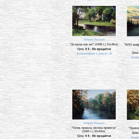
Андрей Реалист
"Да вроде как лес" (1998 г.) 35х48см.
"НЛО шифру
Цена:
0 $ - Не продаётся
Цена
Комментариев к работе -
0
Комме
Андрей Реалист
"Осень пришла, молока принесла"
"Приплы
(1666 г.) 30х40см.
Цена
Цена:
0 $ - Не продаётся
Комме