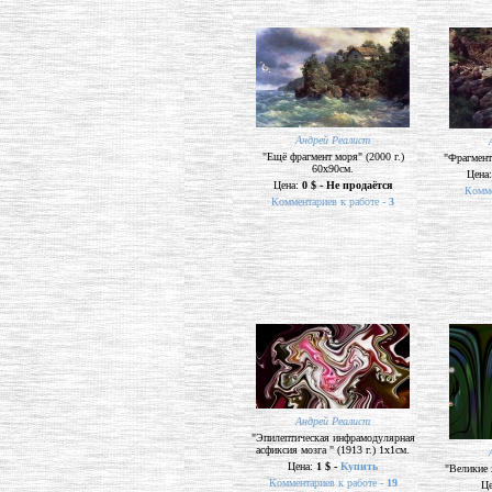
Андрей Реалист
"Ещё фрагмент моря" (2000 г.)
"Фрагмент 
60х90см.
Цена
Цена:
0 $ - Не продаётся
Комме
Комментариев к работе -
3
Андрей Реалист
"Эпилептическая инфрамодулярная
асфиксия мозга " (1913 г.) 1х1см.
Цена:
1 $ -
Купить
"Великие 
Комментариев к работе -
19
Ц