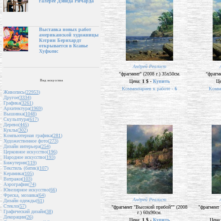
галерее Дэвида Ричарда
Выставка новых работ
американской художницы
Кэтрин Бернхардт
открывается в Ксавье
Хуфкенс
Андрей Реалист
"фрагмент" (2008 г.) 35х50см.
"фрагме
Вид искусства
Цена:
1 $ -
Купить
Ц
Комментариев к работе -
6
Комме
Живопись(
22953
)
Другое(
3334
)
Графика(
3261
)
Архитектура(
1969
)
Вышивка(
1048
)
Скульптура(
617
)
Дерево(
445
)
Куклы(
302
)
Компьютерная графика(
281
)
Художественное фото(
273
)
Дизайн интерьера(
254
)
Церковное искусство(
196
)
Народное искусство(
193
)
Бижутерия(
119
)
Текстиль (батик)(
107
)
Керамика(
105
)
Витражи(
103
)
Аэрография(
74
)
Ювелирное искусство(
66
)
Фреска, мозаика(
64
)
Андрей Реалист
Дизайн одежды(
61
)
Стекло(
57
)
"фрагмент "Высокий прибой"" (2008
"фрагмент
Графический дизайн(
38
)
г.) 60х90см.
Декорации(
26
)
Цена:
1 $ -
Купить
Цена