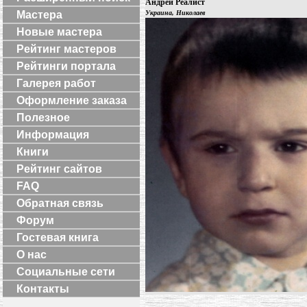
Андрей Реалист
Мастера
Украина, Николаев
Новые мастера
Рейтинг мастеров
Рейтинги портала
Галерея работ
Оформление заказа
Полезное
Информация
Книги
Рейтинг сайтов
FAQ
Обратная связь
Форум
Гостевая книга
О нас
Социальные сети
Контакты