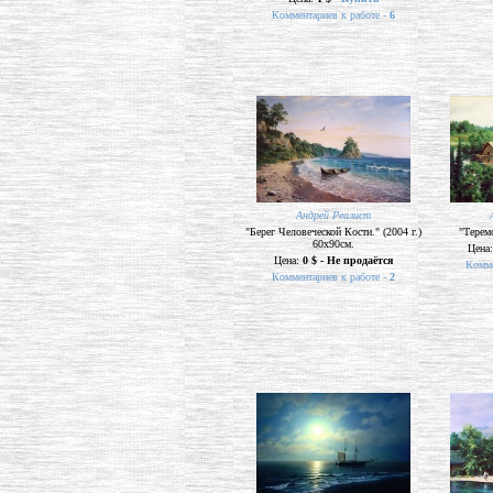
Комментариев к работе -
6
Андрей Реалист
"Берег Человеческой Кости." (2004 г.)
"Теремо
60х90см.
Цена
Цена:
0 $ - Не продаётся
Комме
Комментариев к работе -
2