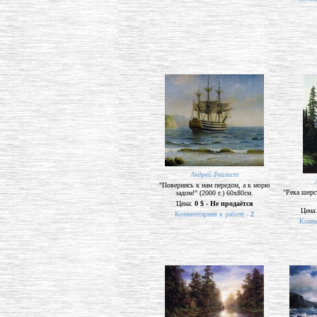
Андрей Реалист
"Повернись к нам передом, а к морю
"Река шерс
задом!" (2000 г.) 60х80см.
Цена:
0 $ - Не продаётся
Цена
Комментариев к работе -
2
Комме