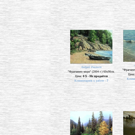
Андрей Реалист
"Фрагмент
"Фрагменто мори" (2004 г.) 60х90см.
Цена
Цена:
0 $ - Не продаётся
Комме
Комментариев к работе -
7