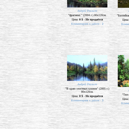
Андрей Реалист
"фрагмент " (2004 г.) 80х120см.
"Балтийск
Цена:
0 $ - Не продаётся
Цена
Комментариев к работе -
2
Комме
Андрей Реалист
"В краю злостных клонов" (2005 г.)
80х120см.
"Тяп-
Цена:
0 $ - Не продаётся
Цена
Комментариев к работе -
3
Комме