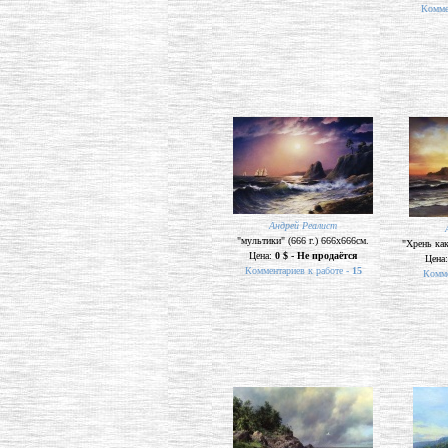
Комме
Андрей Реалист
"мультики" (666 г.) 666х666см.
"Хрень как
Цена:
0 $ - Не продаётся
Цена
Комментариев к работе -
15
Комме