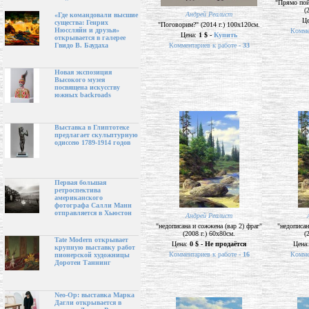
"Прямо пой
(
Андрей Реалист
«Где командовали высшие
Ц
существа: Генрих
"Поговорим?" (2014 г.) 100х120см.
Нюссляйн и друзья»
Комме
Цена:
1 $ -
Купить
открывается в галерее
Комментариев к работе -
33
Гвидо В. Баудаха
Новая экспозиция
Высокого музея
посвящена искусству
южных backroads
Выставка в Глиптотеке
предлагает скульптурную
одиссею 1789-1914 годов
Первая большая
ретроспектива
американского
фотографа Салли Манн
отправляется в Хьюстон
Андрей Реалист
"недописана и сожжена (вар 2) фраг"
"недописан
(2008 г.) 60х80см.
(
Tate Modern открывает
Цена:
0 $ - Не продаётся
Цена
крупную выставку работ
Комментариев к работе -
16
Комме
пионерской художницы
Доротеи Таннинг
Neo-Op: выставка Марка
Дагли открывается в