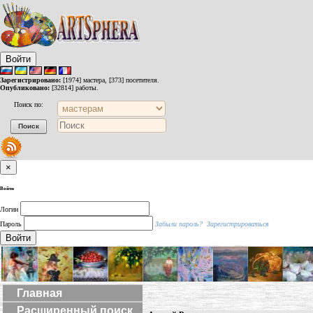
Войти
Зарегистрировано:
[1974] мастера, [373] посетителя.
Опубликовано:
[32814] работы.
Поиск по:
×
Войти
Логин
Пароль
Забыли пароль?
Зарегистрироваться
Войти
Главная
Расширенный поиск