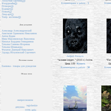
Лоскутная картина(
14
)
Комментариев к работе -
5
Комме
Флордизайн(
9
)
Пэчворк(
4
)
Бодиарт(
3
)
Плакат(
2
)
Ленд-арт(
2
)
Театр. костюмы(
0
)
День рождения
Александр Александровский
Анастасия Одинокова Николаевна
Антон Кудин
Инна Максимовская Яковлевна
Наталья Бырдина Геннадиевна
Татьяна Синяева Игоревна
Татьяна Шпанькова
Филатов Дмитрий Николаевич
Эдуард Яблуновский Сергеевич
Андрей Реалист
"за вами следят.." (2113 г.) 1х1см.
"Гос
Полезные ссылки
Цена:
1 $ -
Купить
Ц
Ежевика - товары для рукоделия
Комментариев к работе -
30
Комме
Облако тегов
импрессионизм
tegicheskie
девушка
осень
небо