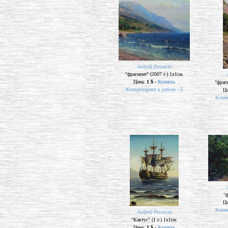
Андрей Реалист
"фрагмент" (2007 г.) 1х1см.
Цена:
1 $ -
Купить
"фрагм
Комментариев к работе -
5
Ц
Комме
"ф
Ц
Комме
Андрей Реалист
"Кактус" (1 г.) 1х1см.
Цена:
1 $ -
Купить