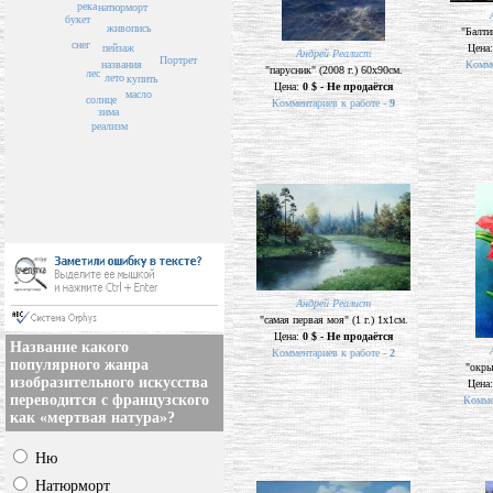
река
натюрморт
букет
живопись
"Балти
снег
пейзаж
Цена
Андрей Реалист
Портрет
названия
Комме
"парусник" (2008 г.) 60х90см.
лес
лето
купить
Цена:
0 $ - Не продаётся
масло
солнце
Комментариев к работе -
9
зима
реализм
Андрей Реалист
"самая первая моя" (1 г.) 1х1см.
Цена:
0 $ - Не продаётся
Название какого
Комментариев к работе -
2
популярного жанра
"окры
изобразительного искусства
Цена
переводится с французского
Комме
как «мертвая натура»?
Ню
Натюрморт