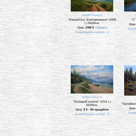
Андрей Реалист
"Южный Буг, Константиновка" (2008
"1"
г.) 60х90см.
Цена
Цена:
2500 $ -
Купить
Комме
Комментариев к работе -
2
Андрей Реалист
"Рыбацкий посёлок" (2010 г.)
"Балтийско
60х90см.
Цена
Цена:
0 $ - Не продаётся
Комме
Комментариев к работе -
6