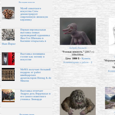
Последние новости
Музей азиатского
искусства Crow
демонстрирует
современную японскую
керамику
Первая персональная
выставка новых
произведений художника
Яна-Оле Шимана в
Касмине открылась в
Нью-Йорке
Андрей Реалист
"Розовая нежность." (2017 г.)
Выставка посвящена
100х100см.
голове как мотиву в
Цена:
1000 $ -
Купить
искусстве
"Морально
Комментариев к работе -
2
Ц
МоМА получает большой
Комме
подарок от работ
швейцарских
архитекторов Herzog & de
Meuron
Выставка отмечает
Андреа дель Верроккьо и
его самого известного
ученика Леонардо
Последние статьи