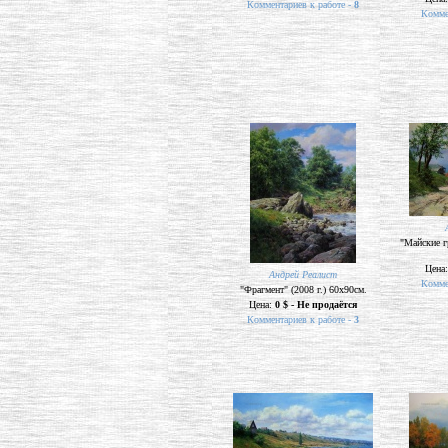
Комментариев к работе -
8
Комме
"Майские г
Цена
Андрей Реалист
Комме
"Фрагмент" (2008 г.) 60х90см.
Цена:
0 $ - Не продаётся
Комментариев к работе -
3