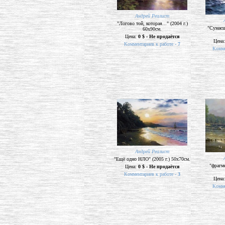
Андрей Реалист
"Логово той, которая..." (2004 г.)
"Сумасш
60х90см.
Цена:
0 $ - Не продаётся
Цена
Комментариев к работе -
7
Комме
Андрей Реалист
"Ещё одно НЛО" (2005 г.) 50х70см.
"фрагме
Цена:
0 $ - Не продаётся
Комментариев к работе -
3
Цена
Комме