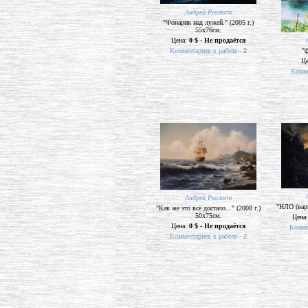
Андрей Реалист
"Фонарик над лужей." (2005 г.)
55х76см.
Цена:
0 $ - Не продаётся
Комментариев к работе -
2
"ф
Ц
Комме
Андрей Реалист
"НЛО (вари
"Как же это всё достало..." (2008 г.)
50х75см.
Цена
Цена:
0 $ - Не продаётся
Комме
Комментариев к работе -
2