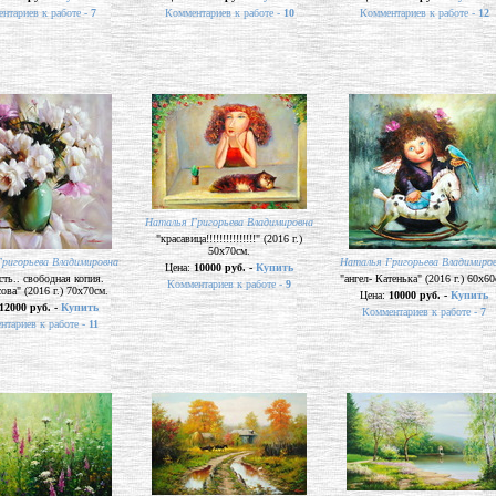
нтариев к работе -
7
Комментариев к работе -
10
Комментариев к работе -
12
Наталья Григорьева Владимировна
"красавица!!!!!!!!!!!!!!!" (2016 г.)
50х70см.
ригорьева Владимировна
Наталья Григорьева Владимиро
Цена:
10000 руб. -
Купить
ть.. свободная копия.
"ангел- Катенька" (2016 г.) 60х60
Комментариев к работе -
9
ова" (2016 г.) 70х70см.
Цена:
10000 руб. -
Купить
12000 руб. -
Купить
Комментариев к работе -
7
нтариев к работе -
11