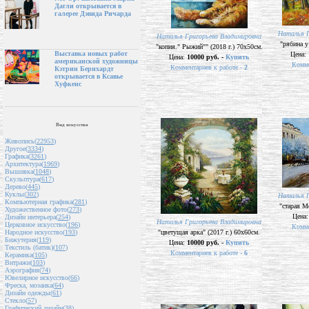
Дагли открывается в
галерее Дэвида Ричарда
Наталья Г
Наталья Григорьева Владимировна
"рябина у
"копия." Рыжий"" (2018 г.) 70х50см.
Выставка новых работ
Цена:
Цена:
10000 руб. -
Купить
американской художницы
Комме
Комментариев к работе -
2
Кэтрин Бернхардт
открывается в Ксавье
Хуфкенс
Вид искусства
Живопись(
22953
)
Другое(
3334
)
Графика(
3261
)
Архитектура(
1969
)
Вышивка(
1048
)
Скульптура(
617
)
Дерево(
445
)
Куклы(
302
)
Наталья Г
Компьютерная графика(
281
)
"старая М
Художественное фото(
273
)
Цена
Дизайн интерьера(
254
)
Наталья Григорьева Владимировна
Церковное искусство(
196
)
Комме
"цветущая арка" (2017 г.) 60х60см.
Народное искусство(
193
)
Бижутерия(
119
)
Цена:
10000 руб. -
Купить
Текстиль (батик)(
107
)
Комментариев к работе -
6
Керамика(
105
)
Витражи(
103
)
Аэрография(
74
)
Ювелирное искусство(
66
)
Фреска, мозаика(
64
)
Дизайн одежды(
61
)
Стекло(
57
)
Графический дизайн(
38
)