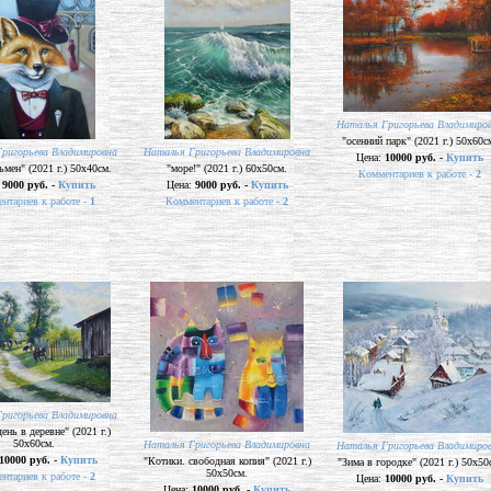
Наталья Григорьева Владимиро
"осенний парк" (2021 г.) 50х60с
ригорьева Владимировна
Наталья Григорьева Владимировна
Цена:
10000 руб. -
Купить
ьмен" (2021 г.) 50х40см.
"море!" (2021 г.) 60х50см.
Комментариев к работе -
2
:
9000 руб. -
Купить
Цена:
9000 руб. -
Купить
нтариев к работе -
1
Комментариев к работе -
2
ригорьева Владимировна
ень в деревне" (2021 г.)
50х60см.
Наталья Григорьева Владимировна
Наталья Григорьева Владимиро
10000 руб. -
Купить
"Котики. свободная копия" (2021 г.)
"Зима в городке" (2021 г.) 50х50
50х50см.
нтариев к работе -
2
Цена:
10000 руб. -
Купить
Цена:
10000 руб. -
Купить