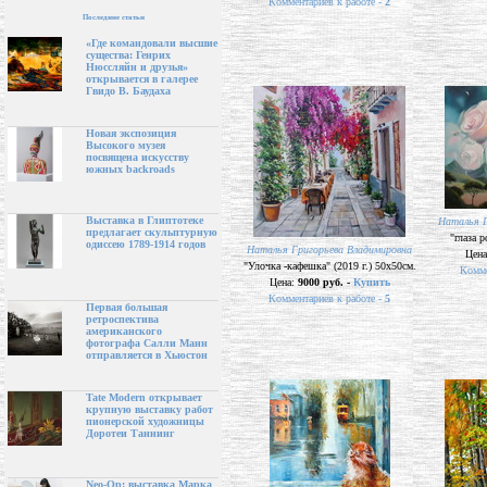
Комментариев к работе -
2
Последние статьи
«Где командовали высшие
существа: Генрих
Нюссляйн и друзья»
открывается в галерее
Гвидо В. Баудаха
Новая экспозиция
Высокого музея
посвящена искусству
южных backroads
Выставка в Глиптотеке
Наталья Г
предлагает скульптурную
"глаза р
одиссею 1789-1914 годов
Наталья Григорьева Владимировна
Цен
"Улочка -кафешка" (2019 г.) 50х50см.
Комме
Цена:
9000 руб. -
Купить
Комментариев к работе -
5
Первая большая
ретроспектива
американского
фотографа Салли Манн
отправляется в Хьюстон
Tate Modern открывает
крупную выставку работ
пионерской художницы
Доротеи Таннинг
Neo-Op: выставка Марка