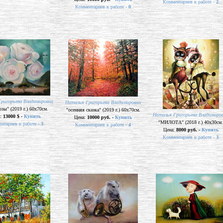
Комментариев к работе -
2
Комментариев к работе -
0
ригорьева Владимировна
Наталья Григорьева Владимировна
озы" (2019 г.) 60х70см.
"осенняя сказка" (2019 г.) 60х70см.
Наталья Григорьева Владимиро
а:
13000 $ -
Купить
Цена:
10000 руб. -
Купить
"МИЛОТА" (2018 г.) 40х30см.
нтариев к работе -
3
Комментариев к работе -
4
Цена:
8000 руб. -
Купить
Комментариев к работе -
3