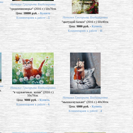
вна
Наталья Григорьева Владимировна
"средиземноморье" (2016 г.) 50х70см.
Цена:
10000 руб. -
Купить
Наталья Григорьева Владимировна
Комментариев к работе -
5
"цветущий балкон" (2016 г.) 60х40см.
Цена:
9000 руб. -
Купить
Комментариев к работе -
11
вна
Наталья Григорьева Владимировна
м.
"в одуванчиках. копия" (2016 г.)
50х70см.
Наталья Григорьева Владимировна
Цена:
9000 руб. -
Купить
"мышка-музыкант" (2016 г.) 40х30см.
Комментариев к работе -
6
Цена:
6000 руб. -
Купить
Комментариев к работе -
4