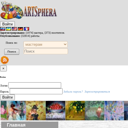
Войти
Зарегистрировано:
[1974] мастера, [373] посетителя.
Опубликовано:
[32814] работы.
Поиск по:
×
Войти
Логин
Пароль
Забыли пароль?
Зарегистрироваться
Войти
Главная