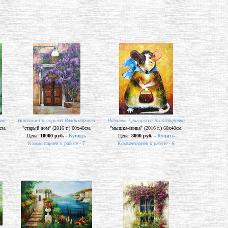
вна
Наталья Григорьева Владимировна
Наталья Григорьева Владимировна
см.
"старый дом" (2016 г.) 60х40см.
"мышка-зинка" (2016 г.) 60х40см.
Цена:
10000 руб. -
Купить
Цена:
8000 руб. -
Купить
Комментариев к работе -
7
Комментариев к работе -
6