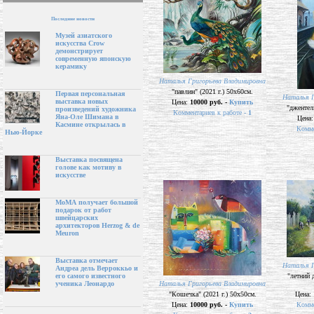
Последние новости
Музей азиатского
искусства Crow
демонстрирует
современную японскую
керамику
Наталья Григорьева Владимировна
"павлин" (2021 г.) 50х60см.
Первая персональная
Наталья Г
выставка новых
Цена:
10000 руб. -
Купить
"джентел
произведений художника
Комментариев к работе -
1
Яна-Оле Шимана в
Цена
Касмине открылась в
Комме
Нью-Йорке
Выставка посвящена
голове как мотиву в
искусстве
МоМА получает большой
подарок от работ
швейцарских
архитекторов Herzog & de
Meuron
Выставка отмечает
Наталья Г
Андреа дель Верроккьо и
"летний д
его самого известного
Наталья Григорьева Владимировна
ученика Леонардо
"Кошечка" (2021 г.) 50х50см.
Цена:
Цена:
10000 руб. -
Купить
Комме