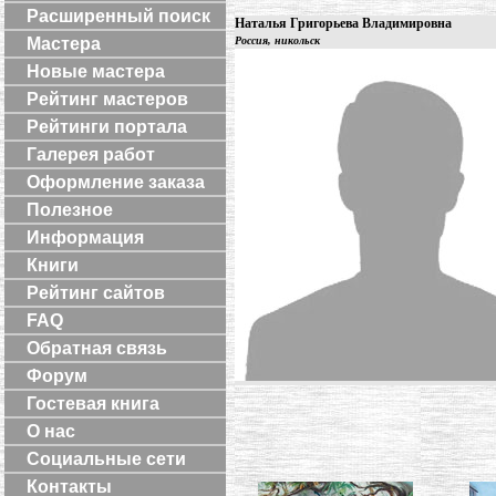
Расширенный поиск
Наталья Григорьева Владимировна
Мастера
Россия, никольск
Новые мастера
Рейтинг мастеров
Рейтинги портала
Галерея работ
Оформление заказа
Полезное
Информация
Книги
Рейтинг сайтов
FAQ
Обратная связь
Форум
Гостевая книга
О нас
Социальные сети
Контакты