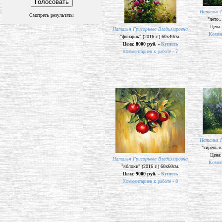
Наталья Г
Смотреть результаты
"лето..
Цена
Наталья Григорьева Владимировна
Комме
"фонарик" (2016 г.) 60х40см.
Цена:
8000 руб. -
Купить
Комментариев к работе -
7
Наталья Г
"сирень в
Цена
Наталья Григорьева Владимировна
Комме
"яблоки" (2016 г.) 60х60см.
Цена:
9000 руб. -
Купить
Комментариев к работе -
8