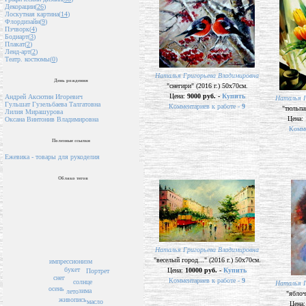
Декорации(
26
)
Лоскутная картина(
14
)
Флордизайн(
9
)
Пэчворк(
4
)
Бодиарт(
3
)
Плакат(
2
)
Ленд-арт(
2
)
Театр. костюмы(
0
)
Наталья Григорьева Владимировна
День рождения
"снегири" (2016 г.) 50х70см.
Цена:
9000 руб. -
Купить
Андрей Аксютин Игоревич
Наталья Г
Гульшат Гузельбаева Талгатовна
Комментариев к работе -
9
"тюльпа
Лилия Мирашурова
Цена:
Оксана Винтонив Владимировна
Комме
Полезные ссылки
Ежевика - товары для рукоделия
Облако тегов
Наталья Григорьева Владимировна
"веселый город..." (2016 г.) 50х70см.
импрессионизм
букет
Цена:
10000 руб. -
Купить
Портрет
снег
Комментариев к работе -
9
солнце
Наталья Г
осень
зима
лето
"яблоч
живопись
масло
Цена