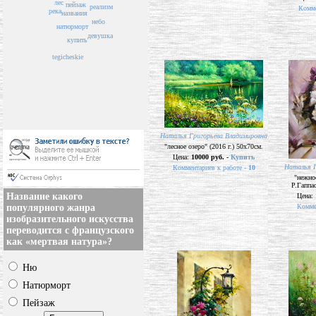
лес
пейзаж
реализм
Комме
река
названия
небо
натюрморт
девушка
купить
tegicheskie
Наталья Григорьева Владимировна
"лесное озеро" (2016 г.) 50х70см.
Цена:
10000 руб. -
Купить
Наталья Г
Комментариев к работе -
10
"нежнос
Р.Гаппас
Название какого
Цена:
популярного жанра
Комме
изобразительного искусства
переводится с французского
как «мертвая натура»?
Ню
Натюрморт
Пейзаж