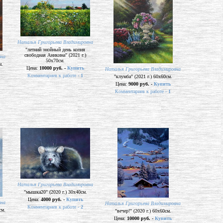
Наталья Григорьева Владимировна
"летний знойный день копия
свободная Аникина" (2021 г.)
вна
50х70см.
м.
Цена:
10000 руб. -
Купить
Наталья Григорьева Владимировна
Комментариев к работе -
1
"клумба" (2021 г.) 60х60см.
Цена:
9000 руб. -
Купить
Комментариев к работе -
1
Наталья Григорьева Владимировна
"мышка20" (2020 г.) 30х40см.
Цена:
4000 руб. -
Купить
вна
Наталья Григорьева Владимировна
Комментариев к работе -
2
см.
"вечер!" (2020 г.) 60х60см.
Цена:
10000 руб. -
Купить