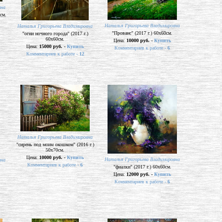
вна
см.
Наталья Григорьева Владимировна
Наталья Григорьева Владимировна
"Прованс" (2017 г.) 60х60см.
"огни ночного города" (2017 г.)
60х60см.
Цена:
10000 руб. -
Купить
Цена:
15000 руб. -
Купить
Комментариев к работе -
6
Комментариев к работе -
12
Наталья Григорьева Владимировна
"сирень под моим окошком" (2016 г.)
50х70см.
Цена:
10000 руб. -
Купить
Наталья Григорьева Владимировна
вна
Комментариев к работе -
6
"фиалки" (2017 г.) 60х60см.
.
Цена:
12000 руб. -
Купить
Комментариев к работе -
6