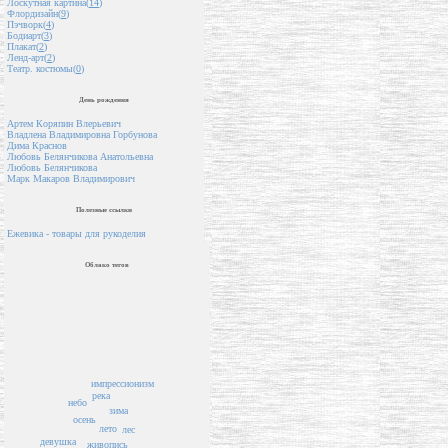
Лоскутная картина(
14
)
Флордизайн(
9
)
Пэчворк(
4
)
Бодиарт(
3
)
Плакат(
2
)
Ленд-арт(
2
)
Театр. костюмы(
0
)
День рождения
Артем Коряпин Влерьевич
Владлена Владимировна Горбунова
Дима Краснов
Любовь Белянчикова Анатольевна
Любовь Белянчикова
Марк Макаров Владимирович
Полезные ссылки
Ежевика - товары для рукоделия
Облако тегов
импрессионизм
река
небо
зима
осень
лето
лес
девушка
живопись