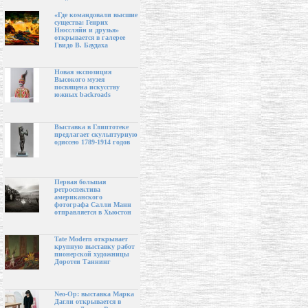
«Где командовали высшие
существа: Генрих
Нюссляйн и друзья»
открывается в галерее
Гвидо В. Баудаха
Новая экспозиция
Высокого музея
посвящена искусству
южных backroads
Выставка в Глиптотеке
предлагает скульптурную
одиссею 1789-1914 годов
Первая большая
ретроспектива
американского
фотографа Салли Манн
отправляется в Хьюстон
Tate Modern открывает
крупную выставку работ
пионерской художницы
Доротеи Таннинг
Neo-Op: выставка Марка
Дагли открывается в