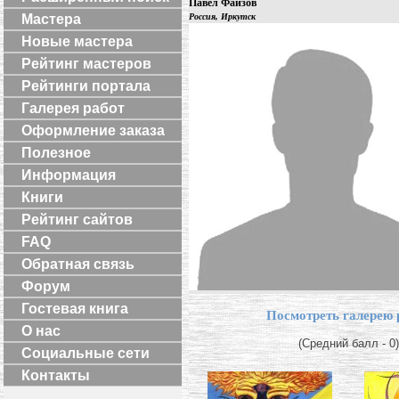
Павел Фаизов
Мастера
Россия, Иркутск
Новые мастера
Рейтинг мастеров
Рейтинги портала
Галерея работ
Оформление заказа
Полезное
Информация
Книги
Рейтинг сайтов
FAQ
Обратная связь
Форум
Гостевая книга
Посмотреть галерею 
О нас
(Средний балл - 0)
Социальные сети
Контакты