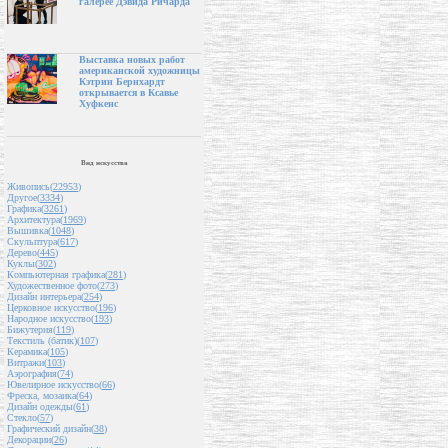
галерее Дэвида Ричарда
Выставка новых работ
американской художницы
Кэтрин Бернхардт
открывается в Ксавье
Хуфкенс
Вид искусства
Живопись(
22953
)
Другое(
3334
)
Графика(
3261
)
Архитектура(
1969
)
Вышивка(
1048
)
Скульптура(
617
)
Дерево(
445
)
Куклы(
302
)
Компьютерная графика(
281
)
Художественное фото(
273
)
Дизайн интерьера(
254
)
Церковное искусство(
196
)
Народное искусство(
193
)
Бижутерия(
119
)
Текстиль (батик)(
107
)
Керамика(
105
)
Витражи(
103
)
Аэрография(
74
)
Ювелирное искусство(
66
)
Фреска, мозаика(
64
)
Дизайн одежды(
61
)
Стекло(
57
)
Графический дизайн(
38
)
Декорации(
26
)