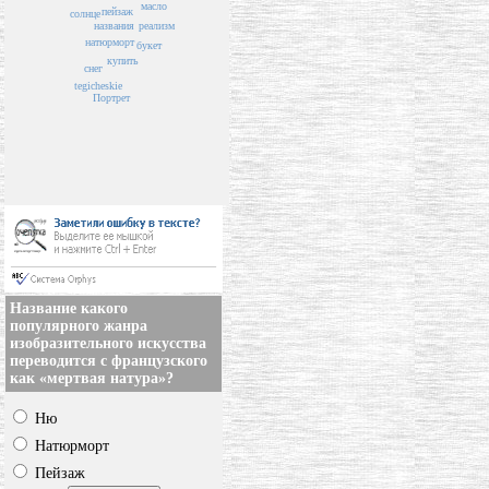
масло
пейзаж
солнце
названия
реализм
натюрморт
букет
купить
снег
tegicheskie
Портрет
Название какого
популярного жанра
изобразительного искусства
переводится с французского
как «мертвая натура»?
Ню
Натюрморт
Пейзаж