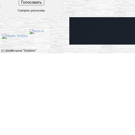
Смотреть результаты
(c) Дизайн-група "Dolphins"