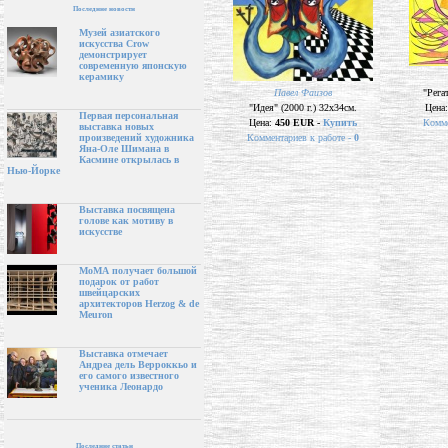
Последние новости
Музей азиатского
искусства Crow
демонстрирует
современную японскую
керамику
Павел Фаизов
"Регат
"Идея" (2000 г.) 32х34см.
Цена
Первая персональная
Цена:
450 EUR -
Купить
Комме
выставка новых
Комментариев к работе -
0
произведений художника
Яна-Оле Шимана в
Касмине открылась в
Нью-Йорке
Выставка посвящена
голове как мотиву в
искусстве
МоМА получает большой
подарок от работ
швейцарских
архитекторов Herzog & de
Meuron
Выставка отмечает
Андреа дель Верроккьо и
его самого известного
ученика Леонардо
Последние статьи