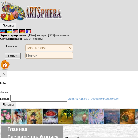
Войти
Зарегистрировано:
[1974] мастера, [373] посетителя.
Опубликовано:
[32814] работы.
Поиск по:
×
Войти
Логин
Пароль
Забыли пароль?
Зарегистрироваться
Войти
Главная
Расширенный поиск