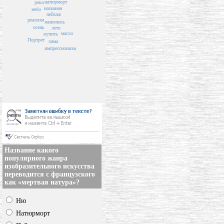
натюрморт
река
названия
небо
пейзаж
реализм
живопись
осень
лето
масло
купить
Портрет
зима
импрессионизм
Название какого
популярного жанра
изобразительного искусства
переводится с французского
как «мертвая натура»?
Ню
Натюрморт