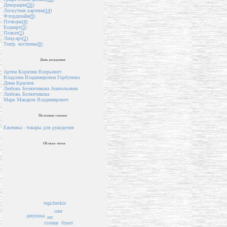
Декорации(
26
)
Лоскутная картина(
14
)
Флордизайн(
9
)
Пэчворк(
4
)
Бодиарт(
3
)
Плакат(
2
)
Ленд-арт(
2
)
Театр. костюмы(
0
)
День рождения
Артем Коряпин Влерьевич
Владлена Владимировна Горбунова
Дима Краснов
Любовь Белянчикова Анатольевна
Любовь Белянчикова
Марк Макаров Владимирович
Полезные ссылки
Ежевика - товары для рукоделия
Облако тегов
tegicheskie
снег
девушка
лес
букет
солнце