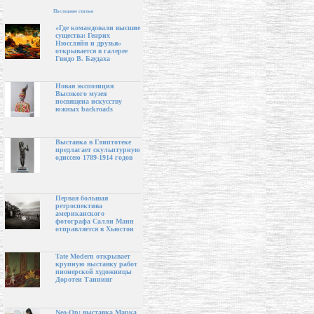
Последние статьи
«Где командовали высшие
существа: Генрих
Нюссляйн и друзья»
открывается в галерее
Гвидо В. Баудаха
Новая экспозиция
Высокого музея
посвящена искусству
южных backroads
Выставка в Глиптотеке
предлагает скульптурную
одиссею 1789-1914 годов
Первая большая
ретроспектива
американского
фотографа Салли Манн
отправляется в Хьюстон
Tate Modern открывает
крупную выставку работ
пионерской художницы
Доротеи Таннинг
Neo-Op: выставка Марка