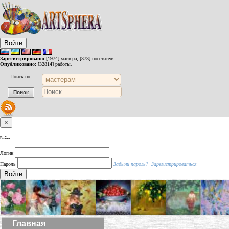
Войти
Зарегистрировано:
[1974] мастера, [373] посетителя.
Опубликовано:
[32814] работы.
Поиск по:
×
Войти
Логин
Пароль
Забыли пароль?
Зарегистрироваться
Войти
Главная