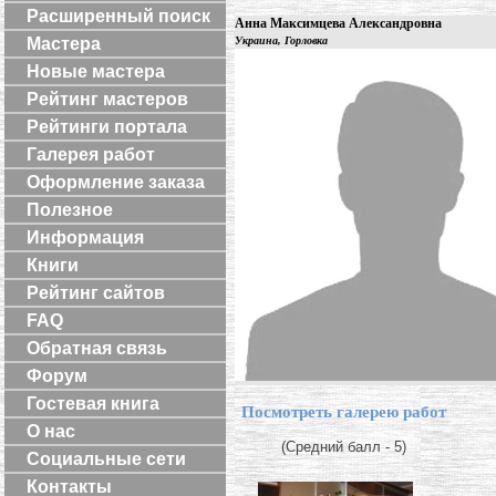
Расширенный поиск
Анна Максимцева Александровна
Мастера
Украина, Горловка
Новые мастера
Рейтинг мастеров
Рейтинги портала
Галерея работ
Оформление заказа
Полезное
Информация
Книги
Рейтинг сайтов
FAQ
Обратная связь
Форум
Гостевая книга
Посмотреть галерею работ
О нас
(Средний балл - 5)
Социальные сети
Контакты