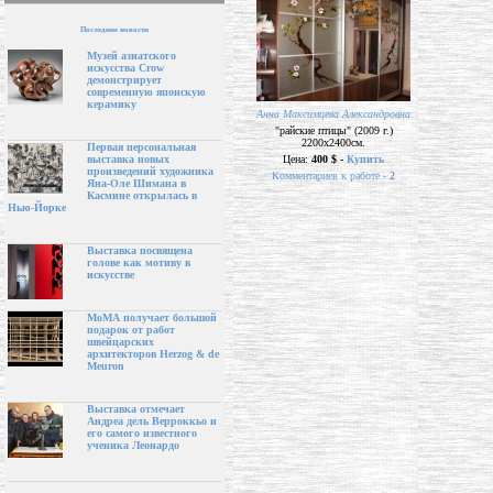
Последние новости
Музей азиатского
искусства Crow
демонстрирует
современную японскую
керамику
Анна Максимцева Александровна
"райские птицы" (2009 г.)
2200х2400см.
Первая персональная
Цена:
400 $ -
Купить
выставка новых
произведений художника
Комментариев к работе -
2
Яна-Оле Шимана в
Касмине открылась в
Нью-Йорке
Выставка посвящена
голове как мотиву в
искусстве
МоМА получает большой
подарок от работ
швейцарских
архитекторов Herzog & de
Meuron
Выставка отмечает
Андреа дель Верроккьо и
его самого известного
ученика Леонардо