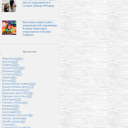
Дагли открывается в
галерее Дэвида Ричарда
Выставка новых работ
американской художницы
Кэтрин Бернхардт
открывается в Ксавье
Хуфкенс
Вид искусства
Живопись(
22953
)
Другое(
3334
)
Графика(
3261
)
Архитектура(
1969
)
Вышивка(
1048
)
Скульптура(
617
)
Дерево(
445
)
Куклы(
302
)
Компьютерная графика(
281
)
Художественное фото(
273
)
Дизайн интерьера(
254
)
Церковное искусство(
196
)
Народное искусство(
193
)
Бижутерия(
119
)
Текстиль (батик)(
107
)
Керамика(
105
)
Витражи(
103
)
Аэрография(
74
)
Ювелирное искусство(
66
)
Фреска, мозаика(
64
)
Дизайн одежды(
61
)
Стекло(
57
)
Графический дизайн(
38
)