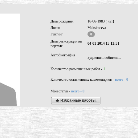
Дата рождения
16-06-1983 ( лет)
Логин
Maksimceva
Рейтинг
0
Дата регистрации на
04-01-2014 15:13:51
портале
Автобиография
художник любитель...
Количество размещенных работ -
1
Количество оставленных комментариев -
всего - 0
Мои статьи -
всего - 0
Избранные работы.